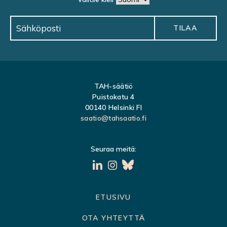
I
G
A
T
I
O
TAH-säätiö
N
Puistokatu 4
00140 Helsinki FI
saatio@tahsaatio.fi
Seuraa meitä:
S
ETUSIVU
i
OTA YHTEYTTÄ