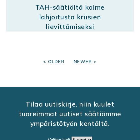
TAH-säätiöltä kolme
lahjoitusta kriisien
lievittämiseksi
P
< OLDER
NEWER >
O
S
T
S
Tilaa uutiskirje, niin kuulet
N
tuoreimmat uutiset säätiömme
A
ympäristötyön kentältä.
V
Valitse kieli