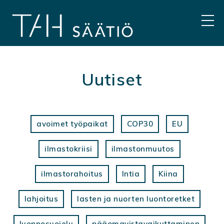
Hyppää
sisältöön
VAL
Uutiset
avoimet työpaikat
COP30
EU
ilmastokriisi
ilmastonmuutos
ilmastorahoitus
Intia
Kiina
lahjoitus
lasten ja nuorten luontoretket
luonnosuojelu
pääomavirtavaikuttaminen