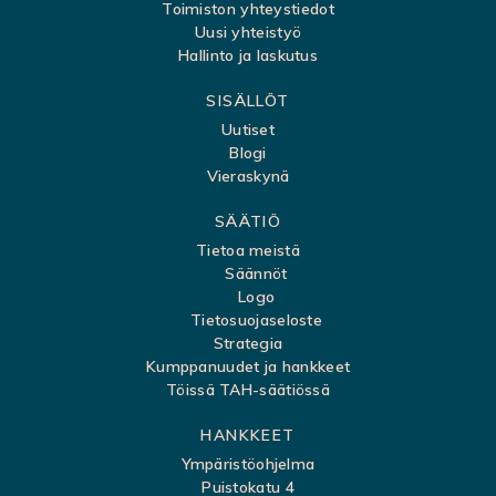
v
Toimiston yhteystiedot
Uusi yhteistyö
u
Hallinto ja laskutus
k
SISÄLLÖT
a
Uutiset
r
Blogi
t
Vieraskynä
t
SÄÄTIÖ
a
Tietoa meistä
Säännöt
Logo
Tietosuojaseloste
Strategia
Kumppanuudet ja hankkeet
Töissä TAH-säätiössä
HANKKEET
Ympäristöohjelma
Puistokatu 4