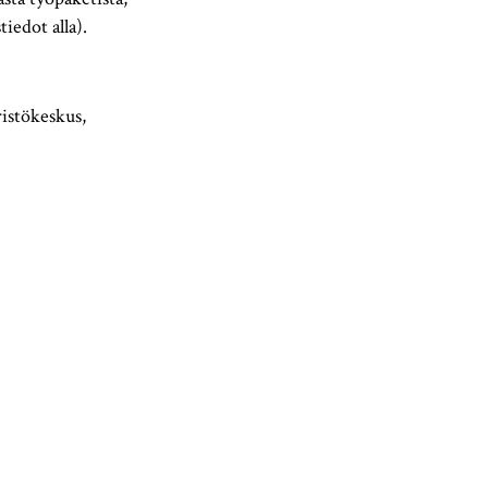
iedot alla).
istökeskus,