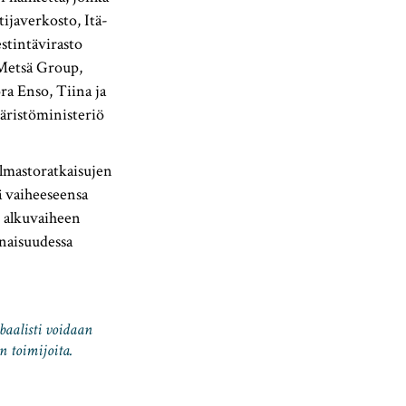
ijaverkosto, Itä-
stintävirasto
Metsä Group,
ra Enso, Tiina ja
äristöministeriö
ilmastoratkaisujen
ä vaiheeseensa
 alkuvaiheen
naisuudessa
baalisti voidaan
 toimijoita.