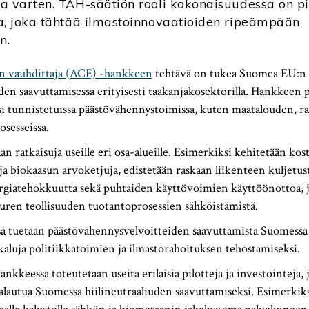
a varten. TAH-säätiön rooli kokonaisuudessa on pi
a, joka tähtää ilmastoinnovaatioiden ripeämpään
n.
en vauhdittaja (ACE) -hankkeen
tehtävä on tukea Suomea EU:n
den saavuttamisessa erityisesti taakanjakosektorilla. Hankkeen 
si tunnistetuissa päästövähennystoimissa, kuten maatalouden, r
osesseissa.
n ratkaisuja useille eri osa-alueille. Esimerkiksi kehitetään kos
ja biokaasun arvoketjuja, edistetään raskaan liikenteen kuljetus
giatehokkuutta sekä puhtaiden käyttövoimien käyttöönottoa, j
uren teollisuuden tuotantoprosessien sähköistämistä.
a tuetaan päästövähennysvelvoitteiden saavuttamista Suomessa 
kaluja politiikkatoimien ja ilmastorahoituksen tehostamiseksi.
nkkeessa toteutetaan useita erilaisia pilotteja ja investointeja, j
alautua Suomessa hiilineutraaliuden saavuttamiseksi. Esimerkiks