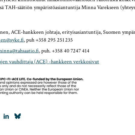
ssä TAH-säätiön ympäristöasiantuntija Minna Varekseen (yhteyst
nen, ACE-hankkeen johtaja, erityisasiantuntija, Suomen ympär
nen@syke.fi
, puh +358 295 251 235
minna@tahsaatio.fi
, puh. +358 40 7247 414
ujen vauhdittaja (ACE) -hankkeen verkkosivut
LinkedIn