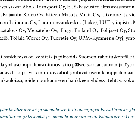
usta saavat Ahola Transport Oy, ELY-keskusten ilmastoasiantunt
, Kajaanin Romu Oy, Kiteen Mato ja Multa Oy, Liikenne- ja vie
suon Leipomo Oy, Luonnonvarakeskus (Luke), LUT-yliopisto, 
sätalous Oy, Metsäteho Oy, Plugit Finland Oy, Pohjaset Oy, Sto
äätiö, Toijala Works Oy, Tuoretie Oy, UPM-Kymmene Oyj, ymp
 hankkeessa on kehittää ja pilotoida Suomen rahoituskentälle 
olla yhä useampi ilmastoinnovaatio pääsee skaalautumaan ja löytä
kanavat. Lupaavatkin innovaatiot joutuvat usein kamppailemaan
onkauloissa, joiden purkamiseen hankkeen yhdessä tehtäväkoko
äästövähennyksiä ja suomalaisen hiilikädenjäljen kasvattamista glo
rahoittajien yhteistyöllä ja tuomalla mukaan myös kolmannen sektorin