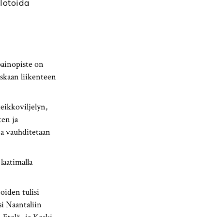
lotoida
painopiste on
askaan liikenteen
teikkoviljelyn,
ten ja
a vauhditetaan
laatimalla
oiden tulisi
i Naantaliin