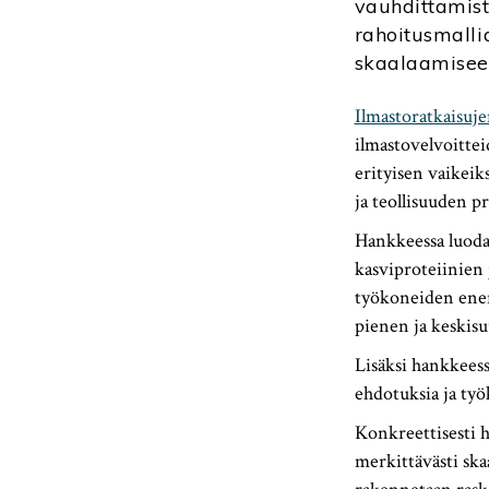
vauhdittamist
rahoitusmalli
skaalaamisee
Ilmastoratkaisuj
ilmastovelvoittei
erityisen vaikeik
ja teollisuuden pr
Hankkeessa luodaa
kasviproteiinien 
työkoneiden ener
pienen ja keskisu
Lisäksi hankkeess
ehdotuksia ja työ
Konkreettisesti ha
merkittävästi ska