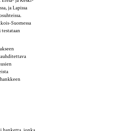
 Etelä- ja Keski-
sa, ja Lapissa
osuhteissa.
akkois-Suomessa
 testataan
mukseen
auhditettava
uusien
ista
E-hankkeen
 hanketta, jonka