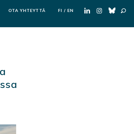
Haku:
OTA YHTEYTTÄ
FI
EN
sa
assa