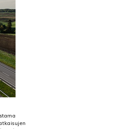
dostama
atkaisujen