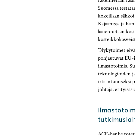
rakennetaan raska
Suomessa testataa
kokeillaan sähköi
Kajaanissa ja Kan
laajennetaan kost
kosteikkokasveist
”Nykytoimet eivät
pohjautuvat EU-i
ilmastotoimia. Su
teknologioiden ja
irtaantumiseksi 
johtaja, erityisas
Ilmastotoim
tutkimuslai
ACE-hanke toteu