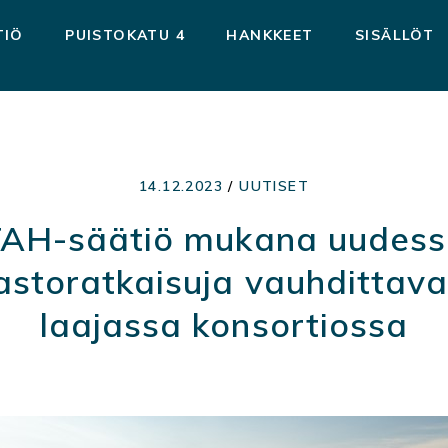
TIÖ
PUISTOKATU 4
HANKKEET
SISÄLLÖT
14.12.2023
/
UUTISET
AH-säätiö mukana uudes
astoratkaisuja vauhdittav
laajassa konsortiossa