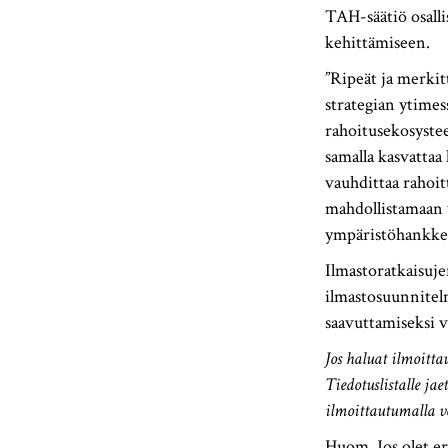
TAH-säätiö osall
kehittämiseen.
”Ripeät ja merkit
strategian ytime
rahoitusekosystee
samalla kasvattaa
vauhdittaa rahoit
mahdollistamaan
ympäristöhankke
Ilmastoratkaisuje
ilmastosuunnitel
saavuttamiseksi 
Jos haluat ilmoitta
Tiedotuslistalle ja
ilmoittautumalla vo
Huom. Jos olet er