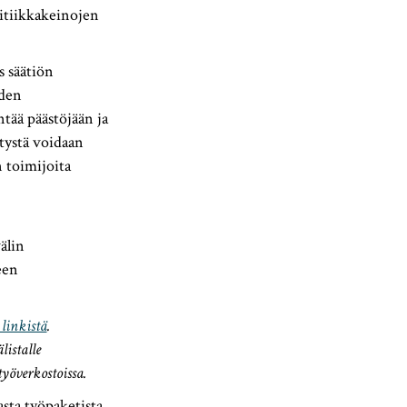
itiikkakeinojen
s säätiön
iden
tää päästöjään ja
itystä voidaan
 toimijoita
älin
een
 linkistä
.
listalle
yöverkostoissa.
sta työpaketista,