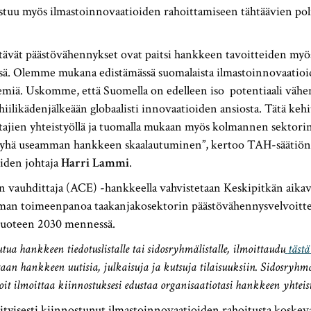
istuu myös ilmastoinnovaatioiden rahoittamiseen tähtäävien pol
tävät päästövähennykset ovat paitsi hankkeen tavoitteiden myö
ssä. Olemme mukana edistämässä suomalaista ilmastoinnovaatio
miä. Uskomme, että Suomella on edelleen iso potentiaali vähen
 hiilikädenjälkeään globaalisti innovaatioiden ansiosta. Tätä keh
tajien yhteistyöllä ja tuomalla mukaan myös kolmannen sektorin
 yhä useamman hankkeen skaalautuminen”, kertoo TAH-säätiön
iden johtaja
Harri Lammi
.
n vauhdittaja (ACE) -hankkeella vahvistetaan Keskipitkän aikav
man toimeenpanoa taakanjakosektorin päästövähennysvelvoitt
vuoteen 2030 mennessä.
utua hankkeen tiedotuslistalle tai sidosryhmälistalle, ilmoittaudu
tästä
etaan hankkeen uutisia, julkaisuja ja kutsuja tilaisuuksiin. Sidosryhmä
it ilmoittaa kiinnostuksesi edustaa organisaatiotasi hankkeen yhteist
ityisesti kiinnostunut ilmastoinnovaatioiden rahoitusta koskeva