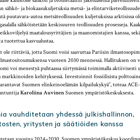
alle kalustolle sähkön ja biometaanin jakeluasema palveluineen.
n sähkö- ja biokaasukuljetuksia metsä- ja elintarviketeollisuudes
stä puutavara-autoa metsäteollisuuden kuljetuksissa arktisissa ol
gasalalla sähköistetään keskisuuren teollisuuden prosesseja. Ka
eikkoviljelyä maatalousyrittäjien ja maanomistajien kanssa, sekä
a tuotettua kasvualustaa.
 ole riittäviä, jotta Suomi voisi saavuttaa Pariisin ilmastosopi
lmastositoumuksensa vuoteen 2030 mennessä. Hallituksen on v
omi voi menestyä puhtaassa siirtymässä toimimalla aktiivisesti 
 markkinoiden kehityksessä. Investoinnit fossiilisista polttoaine
parantavat Suomen elinkeinoelämän kilpailukykyä”, toteaa AC
iantuntija
Karoliina Auvinen
Suomen ympäristökeskuksesta.
ia vauhditetaan yhdessä julkishallinnon,
tosten, yritysten ja säätiöiden kanssa
tetaan vuosina 2024–2030. Suomen ympäristökeskus koordinoi