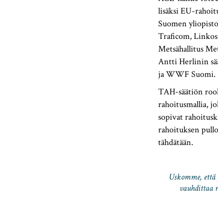
lisäksi EU-rahoit
Suomen yliopisto
Traficom, Linko
Metsähallitus Met
Antti Herlinin s
ja WWF Suomi.
TAH-säätiön rooli
rahoitusmallia, j
sopivat rahoitus
rahoituksen pull
tähdätään.
Uskomme, että p
vauhdittaa 