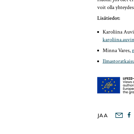
voit olla yhteyde
Lisätiedot:
Karoliina Auvi
karoliina.auvi
Minna Vares,
Ilmastoratkais
JAA