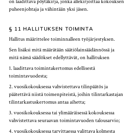
on laadittava pöytäkirja, jonka allekirjoittaa kokouksen
puheenjohtaja ja vähintään yksi jäsen.
§ 11 HALLITUKSEN TOIMINTA
Hallitus määrittelee toiminnalleen työjärjestyksen.
Sen lisäksi mitä määrätään säätiölainsäädännössä ja
mitä nämä säädökset edellyttävät, on hallituksen
1. laadittava toimintakertomus edellisestä
toimintavuodesta;
2. vuosikokouksessa vahvistettava tilinpäätös ja
päätettävä niistä toimenpiteistä, joihin tilintarkastajan
tilintarkastuskertomus antaa aihetta;
3. vuosikokouksessa tai ylimääräisessä kokouksessa
vahvistettava seuraavan toimintavuoden talousarvio;
4. vuosikokouksessa tarvittaessa valittava kolmesta