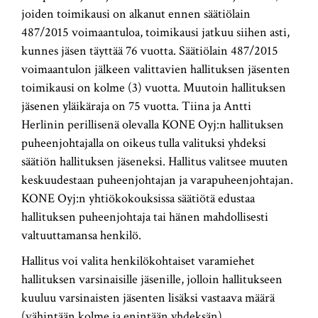
joiden toimikausi on alkanut ennen säätiölain
487/2015 voimaantuloa, toimikausi jatkuu siihen asti,
kunnes jäsen täyttää 76 vuotta. Säätiölain 487/2015
voimaantulon jälkeen valittavien hallituksen jäsenten
toimikausi on kolme (3) vuotta. Muutoin hallituksen
jäsenen yläikäraja on 75 vuotta. Tiina ja Antti
Herlinin perillisenä olevalla KONE Oyj:n hallituksen
puheenjohtajalla on oikeus tulla valituksi yhdeksi
säätiön hallituksen jäseneksi. Hallitus valitsee muuten
keskuudestaan puheenjohtajan ja varapuheenjohtajan.
KONE Oyj:n yhtiökokouksissa säätiötä edustaa
hallituksen puheenjohtaja tai hänen mahdollisesti
valtuuttamansa henkilö.
Hallitus voi valita henkilökohtaiset varamiehet
hallituksen varsinaisille jäsenille, jolloin hallitukseen
kuuluu varsinaisten jäsenten lisäksi vastaava määrä
(vähintään kolme ja enintään yhdeksän)