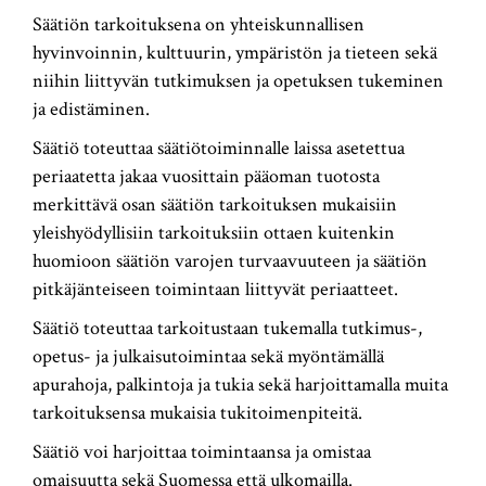
Säätiön tarkoituksena on yhteiskunnallisen
hyvinvoinnin, kulttuurin, ympäristön ja tieteen sekä
niihin liittyvän tutkimuksen ja opetuksen tukeminen
ja edistäminen.
Säätiö toteuttaa säätiötoiminnalle laissa asetettua
periaatetta jakaa vuosittain pääoman tuotosta
merkittävä osan säätiön tarkoituksen mukaisiin
yleishyödyllisiin tarkoituksiin ottaen kuitenkin
huomioon säätiön varojen turvaavuuteen ja säätiön
pitkäjänteiseen toimintaan liittyvät periaatteet.
Säätiö toteuttaa tarkoitustaan tukemalla tutkimus-,
opetus- ja julkaisutoimintaa sekä myöntämällä
apurahoja, palkintoja ja tukia sekä harjoittamalla muita
tarkoituksensa mukaisia tukitoimenpiteitä.
Säätiö voi harjoittaa toimintaansa ja omistaa
omaisuutta sekä Suomessa että ulkomailla.