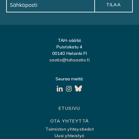
TAH-säätiö
Puistokatu 4
00140 Helsinki FI
saatio@tahsaatio.fi
Seuraa meitä:
S
ETUSIVU
i
OTA YHTEYTTÄ
v
Toimiston yhteystiedot
Uusi yhteistyö
u