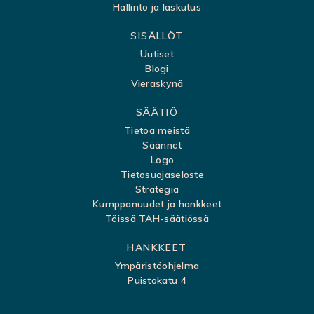
Hallinto ja laskutus
k
SISÄLLÖT
a
Uutiset
r
Blogi
t
Vieraskynä
t
SÄÄTIÖ
a
Tietoa meistä
Säännöt
Logo
Tietosuojaseloste
Strategia
Kumppanuudet ja hankkeet
Töissä TAH-säätiössä
HANKKEET
Ympäristöohjelma
Puistokatu 4