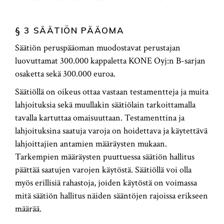
§ 3 SÄÄTIÖN PÄÄOMA
Säätiön peruspääoman muodostavat perustajan
luovuttamat 300.000 kappaletta KONE Oyj:n B-sarjan
osaketta sekä 300.000 euroa.
Säätiöllä on oikeus ottaa vastaan testamentteja ja muita
lahjoituksia sekä muullakin säätiölain tarkoittamalla
tavalla kartuttaa omaisuuttaan. Testamenttina ja
lahjoituksina saatuja varoja on hoidettava ja käytettävä
lahjoittajien antamien määräysten mukaan.
Tarkempien määräysten puuttuessa säätiön hallitus
päättää saatujen varojen käytöstä. Säätiöllä voi olla
myös erillisiä rahastoja, joiden käytöstä on voimassa
mitä säätiön hallitus näiden sääntöjen rajoissa erikseen
määrää.