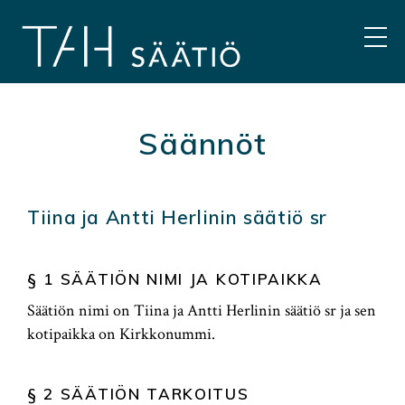
Hyppää
sisältöön
VAL
Säännöt
Tiina ja Antti Herlinin säätiö sr
§ 1 SÄÄTIÖN NIMI JA KOTIPAIKKA
Säätiön nimi on Tiina ja Antti Herlinin säätiö sr ja sen
kotipaikka on Kirkkonummi.
§ 2 SÄÄTIÖN TARKOITUS