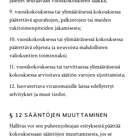
jäsenet seuraavaan vuosikokoukseen saakka;
9. vuosikokouksessa tai ylimääräisessä kokouksessa
päätettävä apurahojen, palkintojen tai muiden
tukitoimenpiteiden jakamisesta;
10. vuosikokouksessa tai ylimääräisessä kokouksessa
päätettävä ohjeista ja neuvoista mahdollisten
valiokuntien toiminnaksi;
11. vuosikokouksessa tai tarvittaessa ylimääräisessä
kokouksessa arvioitava säätiön varojen sijoittamista;
12. luovutettava viranomaisille laissa edellytetyt
selvitykset ja muut tiedot.
§ 12 SÄÄNTÖJEN MUUTTAMINEN
Hallitus voi sen puheenjohtajan esityksestä päättää
kokouksessaan sääntöjen muuttamisesta, jos se