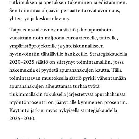
tutkimuksen ja opetuksen tukeminen ja edistäminen.
Sen toimintaa ohjaavia periaatteita ovat avoimuus,
yhteistyö ja keskustelevuus.
Taipaleensa alkuvuosina säätiö jakoi apurahoina
vuosittain noin miljoona euroa tieteelle, taiteelle,
ympäristöprojekteille ja yhteiskunnalliseen
hyvinvointiin tähtääville hankkeille. Strategiakaudella
2020–2025 säätiö on siirtynyt toimintamalliin, jossa
hakemuksia ei pyydetä apurahahakujen kautta. Tällä
toimintatavan muutoksella säätiö pyrkii vähentämään
apurahahakujen aiheuttamaa turhaa työtä:
tiukimmallakin fokuksella järjestetyssä apurahahaussa
myöntöprosentti on jäänyt alle kymmenen prosentin.
Käytäntö jatkuu myös nykyisellä strategiakaudella
2025–2030.