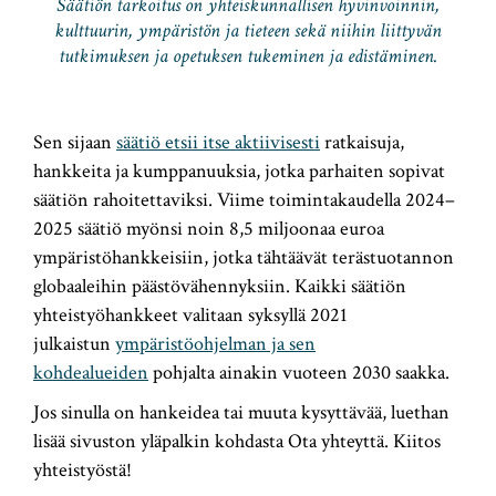
Säätiön tarkoitus on yhteiskunnallisen hyvinvoinnin,
kulttuurin, ympäristön ja tieteen sekä niihin liittyvän
tutkimuksen ja opetuksen tukeminen ja edistäminen.
Sen sijaan
säätiö etsii itse aktiivisesti
ratkaisuja,
hankkeita ja kumppanuuksia, jotka parhaiten sopivat
säätiön rahoitettaviksi. Viime toimintakaudella 2024–
2025 säätiö myönsi noin 8,5 miljoonaa euroa
ympäristöhankkeisiin, jotka tähtäävät terästuotannon
globaaleihin päästövähennyksiin. Kaikki säätiön
yhteistyöhankkeet valitaan syksyllä 2021
julkaistun
ympäristöohjelman ja sen
kohdealueiden
pohjalta ainakin vuoteen 2030 saakka.
Jos sinulla on hankeidea tai muuta kysyttävää, luethan
lisää sivuston yläpalkin kohdasta Ota yhteyttä. Kiitos
yhteistyöstä!