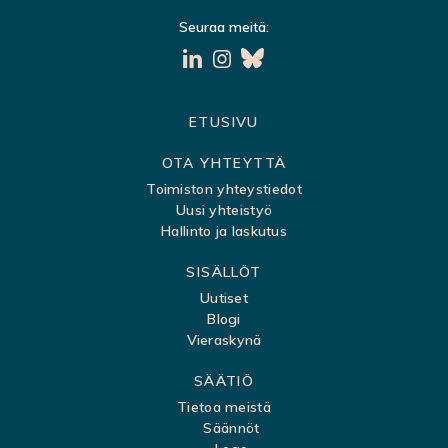
Seuraa meitä:
S
ETUSIVU
i
OTA YHTEYTTÄ
v
Toimiston yhteystiedot
Uusi yhteistyö
u
Hallinto ja laskutus
k
SISÄLLÖT
a
Uutiset
r
Blogi
t
Vieraskynä
t
SÄÄTIÖ
a
Tietoa meistä
Säännöt