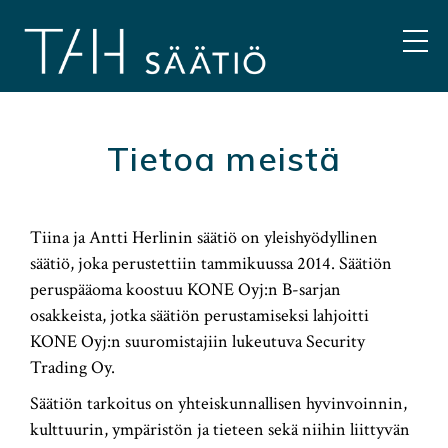
Hyppää
sisältöön
VAL
Tietoa meistä
Tiina ja Antti Herlinin säätiö on yleishyödyllinen
säätiö, joka perustettiin tammikuussa 2014. Säätiön
peruspääoma koostuu KONE Oyj:n B-sarjan
osakkeista, jotka säätiön perustamiseksi lahjoitti
KONE Oyj:n suuromistajiin lukeutuva Security
Trading Oy.
Säätiön tarkoitus on yhteiskunnallisen hyvinvoinnin,
kulttuurin, ympäristön ja tieteen sekä niihin liittyvän