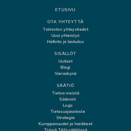
S
ETUSIVU
i
OTA YHTEYTTÄ
v
Toimiston yhteystiedot
Uusi yhteistyö
u
Hallinto ja laskutus
k
SISÄLLÖT
a
Uutiset
r
Blogi
t
Vieraskynä
t
SÄÄTIÖ
a
Tietoa meistä
Säännöt
Logo
Tietosuojaseloste
Strategia
Kumppanuudet ja hankkeet
Töissä TAH-säätiössä