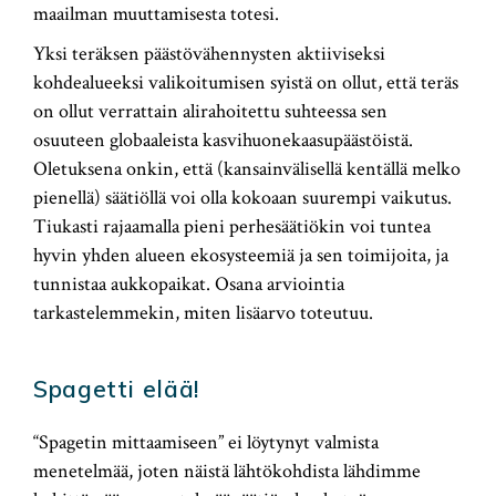
maailman muuttamisesta totesi.
Yksi teräksen päästövähennysten aktiiviseksi
kohdealueeksi valikoitumisen syistä on ollut, että teräs
on ollut verrattain alirahoitettu suhteessa sen
osuuteen globaaleista kasvihuonekaasupäästöistä.
Oletuksena onkin, että (kansainvälisellä kentällä melko
pienellä) säätiöllä voi olla kokoaan suurempi vaikutus.
Tiukasti rajaamalla pieni perhesäätiökin voi tuntea
hyvin yhden alueen ekosysteemiä ja sen toimijoita, ja
tunnistaa aukkopaikat. Osana arviointia
tarkastelemmekin, miten lisäarvo toteutuu.
Spagetti elää!
“Spagetin mittaamiseen” ei löytynyt valmista
menetelmää, joten näistä lähtökohdista lähdimme