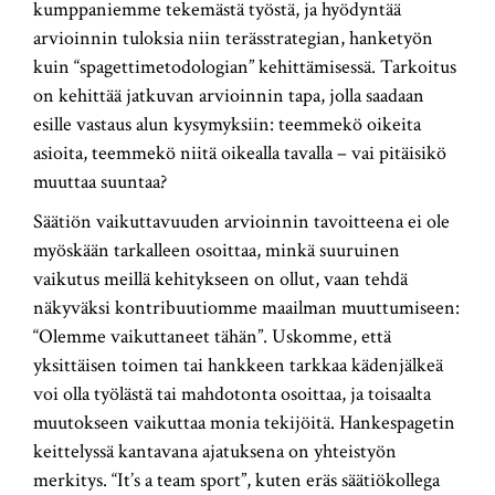
kumppaniemme tekemästä työstä, ja hyödyntää
arvioinnin tuloksia niin terässtrategian, hanketyön
kuin “spagettimetodologian” kehittämisessä. Tarkoitus
on kehittää jatkuvan arvioinnin tapa, jolla saadaan
esille vastaus alun kysymyksiin: teemmekö oikeita
asioita, teemmekö niitä oikealla tavalla – vai pitäisikö
muuttaa suuntaa?
Säätiön vaikuttavuuden arvioinnin tavoitteena ei ole
myöskään tarkalleen osoittaa, minkä suuruinen
vaikutus meillä kehitykseen on ollut, vaan tehdä
näkyväksi kontribuutiomme maailman muuttumiseen:
“Olemme vaikuttaneet tähän”. Uskomme, että
yksittäisen toimen tai hankkeen tarkkaa kädenjälkeä
voi olla työlästä tai mahdotonta osoittaa, ja toisaalta
muutokseen vaikuttaa monia tekijöitä. Hankespagetin
keittelyssä kantavana ajatuksena on yhteistyön
merkitys. “It’s a team sport”, kuten eräs säätiökollega