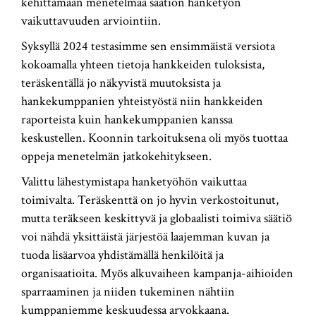
kehittämään menetelmää säätiön hanketyön
vaikuttavuuden arviointiin.
Syksyllä 2024 testasimme sen ensimmäistä versiota
kokoamalla yhteen tietoja hankkeiden tuloksista,
teräskentällä jo näkyvistä muutoksista ja
hankekumppanien yhteistyöstä niin hankkeiden
raporteista kuin hankekumppanien kanssa
keskustellen. Koonnin tarkoituksena oli myös tuottaa
oppeja menetelmän jatkokehitykseen.
Valittu lähestymistapa hanketyöhön vaikuttaa
toimivalta. Teräskenttä on jo hyvin verkostoitunut,
mutta teräkseen keskittyvä ja globaalisti toimiva säätiö
voi nähdä yksittäistä järjestöä laajemman kuvan ja
tuoda lisäarvoa yhdistämällä henkilöitä ja
organisaatioita. Myös alkuvaiheen kampanja-aihioiden
sparraaminen ja niiden tukeminen nähtiin
kumppaniemme keskuudessa arvokkaana.