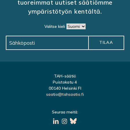
tuoreimmat uutiset säätiömme
ympäristötyön kentältä.
Valitse kieli
TAH-säätiö
Puistokatu 4
00140 Helsinki FI
saatio@tahsaatio.fi
Seuraa meitä: