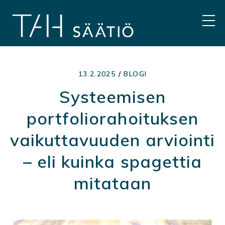
Hyppää
sisältöön
VAL
13.2.2025
/
BLOGI
Systeemisen
portfoliorahoituksen
vaikuttavuuden arviointi
– eli kuinka spagettia
mitataan