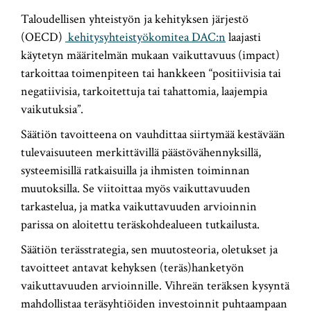
Taloudellisen yhteistyön ja kehityksen järjestö
(OECD)
kehitysyhteistyökomitea DAC:n
laajasti
käytetyn määritelmän mukaan vaikuttavuus (impact)
tarkoittaa toimenpiteen tai hankkeen “positiivisia tai
negatiivisia, tarkoitettuja tai tahattomia, laajempia
vaikutuksia”.
Säätiön tavoitteena on vauhdittaa siirtymää kestävään
tulevaisuuteen merkittävillä päästövähennyksillä,
systeemisillä ratkaisuilla ja ihmisten toiminnan
muutoksilla. Se viitoittaa myös vaikuttavuuden
tarkastelua, ja matka vaikuttavuuden arvioinnin
parissa on aloitettu teräskohdealueen tutkailusta.
Säätiön terässtrategia, sen muutosteoria, oletukset ja
tavoitteet antavat kehyksen (teräs)hanketyön
vaikuttavuuden arvioinnille. Vihreän teräksen kysyntä
mahdollistaa teräsyhtiöiden investoinnit puhtaampaan