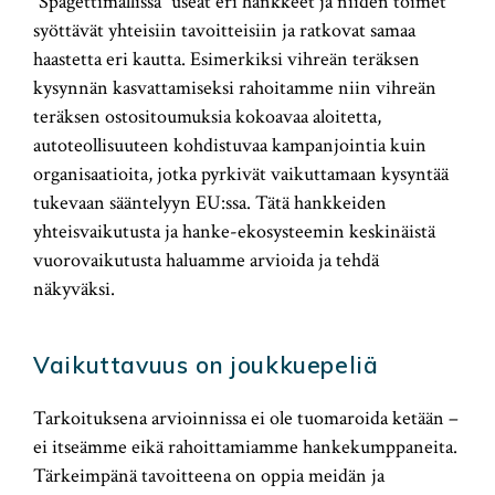
“Spagettimallissa” useat eri hankkeet ja niiden toimet
syöttävät yhteisiin tavoitteisiin ja ratkovat samaa
haastetta eri kautta. Esimerkiksi vihreän teräksen
kysynnän kasvattamiseksi rahoitamme niin vihreän
teräksen ostositoumuksia kokoavaa aloitetta,
autoteollisuuteen kohdistuvaa kampanjointia kuin
organisaatioita, jotka pyrkivät vaikuttamaan kysyntää
tukevaan sääntelyyn EU:ssa. Tätä hankkeiden
yhteisvaikutusta ja hanke-ekosysteemin keskinäistä
vuorovaikutusta haluamme arvioida ja tehdä
näkyväksi.
Vaikuttavuus on joukkuepeliä
Tarkoituksena arvioinnissa ei ole tuomaroida ketään –
ei itseämme eikä rahoittamiamme hankekumppaneita.
Tärkeimpänä tavoitteena on oppia meidän ja