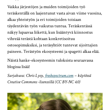
Vaikka järjestöjen ja muiden toimijoiden työ
teräskentällä on laajentunut vasta aivan viime vuosina,
alkaa yhteistyön ja eri toimijoiden toisiaan
täydentävän työn vaikutus tuntua. Teräskentässä
näkyy lupaavaa liikettä, kun lisääntyvä kiinnostus
vihreää terästä kohtaan konkretisoituu
ostosopimuksiksi, ja teräsyhtiöt tuntevat sijoittajien
paineen. Terästyön ekosysteemi ja spagetti alkaa elää.
Näistä hanke-ekosysteemin tuloksista seuraavassa
blogissa lisää!
Sarjakuva: Chris Lysy,
freshspectrum.com
– käytössä
Creative Commons -lisenssillä (CC BY-NC 4.0)