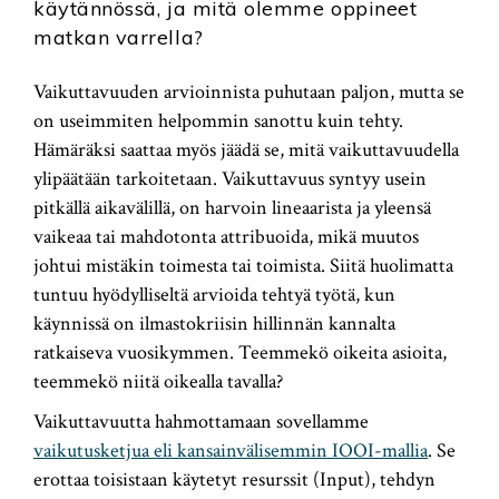
käytännössä, ja mitä olemme oppineet
matkan varrella?
Vaikuttavuuden arvioinnista puhutaan paljon, mutta se
on useimmiten helpommin sanottu kuin tehty.
Hämäräksi saattaa myös jäädä se, mitä vaikuttavuudella
ylipäätään tarkoitetaan. Vaikuttavuus syntyy usein
pitkällä aikavälillä, on harvoin lineaarista ja yleensä
vaikeaa tai mahdotonta attribuoida, mikä muutos
johtui mistäkin toimesta tai toimista. Siitä huolimatta
tuntuu hyödylliseltä arvioida tehtyä työtä, kun
käynnissä on ilmastokriisin hillinnän kannalta
ratkaiseva vuosikymmen. Teemmekö oikeita asioita,
teemmekö niitä oikealla tavalla?
Vaikuttavuutta hahmottamaan sovellamme
vaikutusketjua eli kansainvälisemmin IOOI-mallia
. Se
erottaa toisistaan käytetyt resurssit (Input), tehdyn