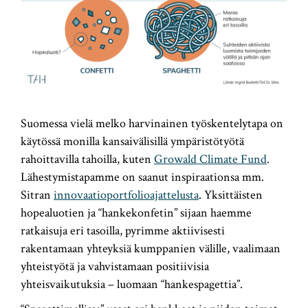
Suomessa vielä melko harvinainen työskentelytapa on
käytössä monilla kansaivälisillä ympäristötyötä
rahoittavilla tahoilla, kuten
Growald Climate Fund
.
Lähestymistapamme on saanut inspiraationsa mm.
Sitran
innovaatioportfolioajattelusta
. Yksittäisten
hopealuotien ja “hankekonfetin” sijaan haemme
ratkaisuja eri tasoilla, pyrimme aktiivisesti
rakentamaan yhteyksiä kumppanien välille, vaalimaan
yhteistyötä ja vahvistamaan positiivisia
yhteisvaikutuksia – luomaan “hankespagettia”.