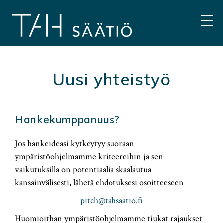
Hyppää
sisältöön
VAL
Uusi yhteistyö
Hankekumppanuus?
Jos hankeideasi kytkeytyy suoraan
ympäristöohjelmamme kriteereihin ja sen
vaikutuksilla on potentiaalia skaalautua
kansainvälisesti, lähetä ehdotuksesi osoitteeseen
pitch@tahsaatio.fi
Huomioithan ympäristöohjelmamme tiukat rajaukset