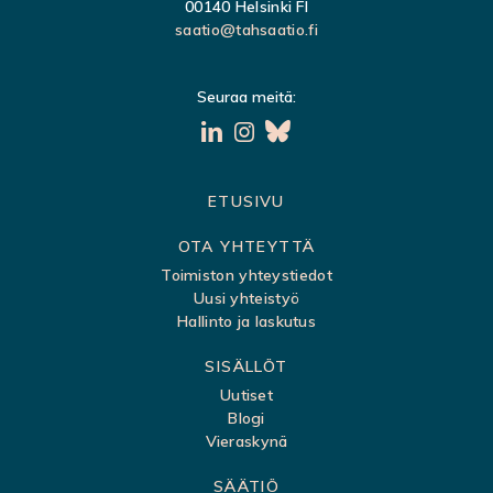
00140 Helsinki FI
saatio@tahsaatio.fi
Seuraa meitä:
S
ETUSIVU
i
OTA YHTEYTTÄ
v
Toimiston yhteystiedot
Uusi yhteistyö
u
Hallinto ja laskutus
k
SISÄLLÖT
a
Uutiset
r
Blogi
t
Vieraskynä
t
SÄÄTIÖ