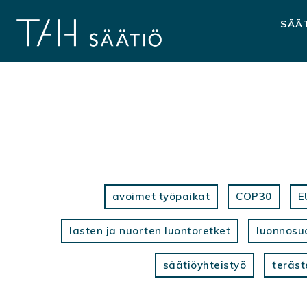
Hyppää
sisältöön
SÄÄ
avoimet työpaikat
COP30
E
lasten ja nuorten luontoretket
luonnosu
säätiöyhteistyö
teräst