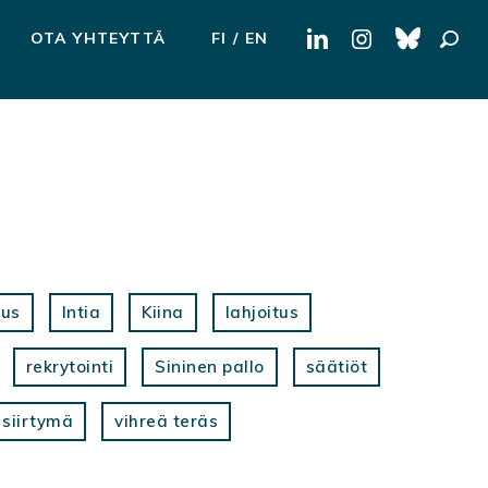
Haku:
OTA YHTEYTTÄ
FI
EN
tus
Intia
Kiina
lahjoitus
rekrytointi
Sininen pallo
säätiöt
 siirtymä
vihreä teräs