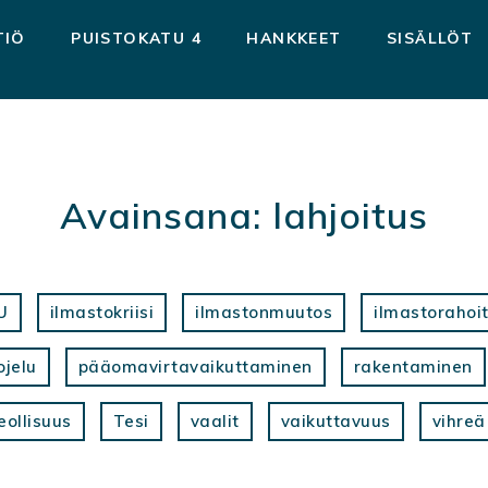
TIÖ
PUISTOKATU 4
HANKKEET
SISÄLLÖT
Avainsana:
lahjoitus
U
ilmastokriisi
ilmastonmuutos
ilmastorahoi
ojelu
pääomavirtavaikuttaminen
rakentaminen
eollisuus
Tesi
vaalit
vaikuttavuus
vihreä