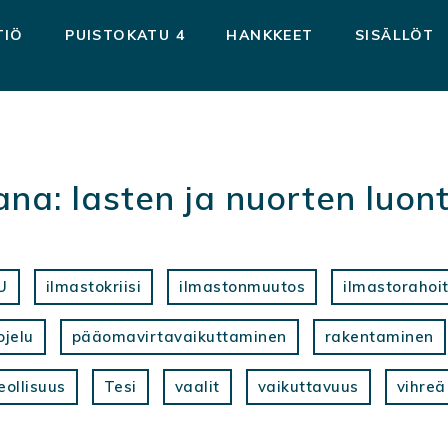
TIÖ
PUISTOKATU 4
HANKKEET
SISÄLLÖT
ana:
lasten ja nuorten luon
U
ilmastokriisi
ilmastonmuutos
ilmastorahoi
ojelu
pääomavirtavaikuttaminen
rakentaminen
eollisuus
Tesi
vaalit
vaikuttavuus
vihreä