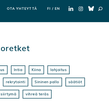
Haku:
OTA YHTEYTTÄ
FI
EN
toretket
tus
Intia
Kiina
lahjoitus
rekrytointi
Sininen pallo
säätiöt
 siirtymä
vihreä teräs