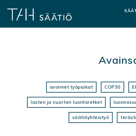
Hyppää
sisältöön
SÄÄ
Avains
avoimet työpaikat
COP30
E
lasten ja nuorten luontoretket
luonnosu
säätiöyhteistyö
teräst