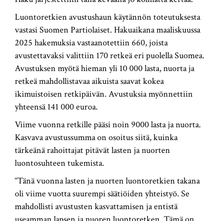
Luontoretkien avustushaun käytännön toteutuksesta
vastasi Suomen Partiolaiset. Hakuaikana maaliskuussa
2025 hakemuksia vastaanotettiin 660, joista
avustettavaksi valittiin 170 retkeä eri puolella Suomea.
Avustuksen myötä hieman yli 10 000 lasta, nuorta ja
retkeä mahdollistavaa aikuista saavat kokea
ikimuistoisen retkipäivän. Avustuksia myönnettiin
yhteensä 141 000 euroa.
Viime vuonna retkille pääsi noin 9000 lasta ja nuorta.
Kasvava avustussumma on osoitus siitä, kuinka
tärkeänä rahoittajat pitävät lasten ja nuorten
luontosuhteen tukemista.
“Tänä vuonna lasten ja nuorten luontoretkien takana
oli viime vuotta suurempi säätiöiden yhteistyö. Se
mahdollisti avustusten kasvattamisen ja entistä
useamman lapsen ja nuoren luontoretken. Tämä on