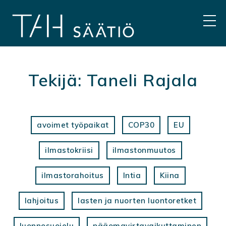
Hyppää
sisältöön
VAL
Tekijä:
Taneli Rajala
avoimet työpaikat
COP30
EU
ilmastokriisi
ilmastonmuutos
ilmastorahoitus
Intia
Kiina
lahjoitus
lasten ja nuorten luontoretket
luonnosuojelu
pääomavirtavaikuttaminen