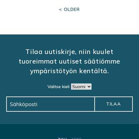
P
< OLDER
O
S
T
S
Tilaa uutiskirje, niin kuulet
N
tuoreimmat uutiset säätiömme
A
ympäristötyön kentältä.
V
I
Valitse kieli
G
A
T
I
O