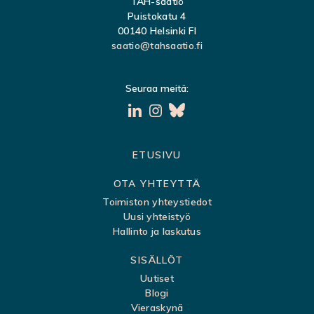
TAH-säätiö
N
Puistokatu 4
00140 Helsinki FI
saatio@tahsaatio.fi
Seuraa meitä:
S
ETUSIVU
i
OTA YHTEYTTÄ
v
Toimiston yhteystiedot
Uusi yhteistyö
u
Hallinto ja laskutus
k
SISÄLLÖT
a
Uutiset
r
Blogi
t
Vieraskynä