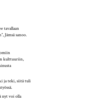
ee tavallaan
n”, Jämsä sanoo.
nomiin
en kulttuuriin,
minusta
ja teki, siitä tuli
työssä.
 nyt voi olla