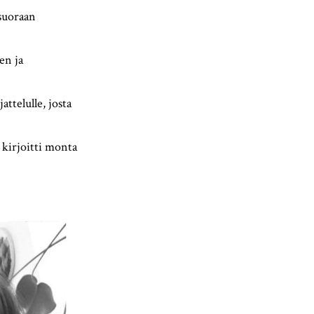
suoraan
en ja
attelulle, josta
 kirjoitti monta