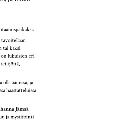
htaamispaikaksi.
 tavoitellaan
 tai kaksi
 on lukuisien eri
eilijöitä,
 olla äänessä, ja
a haastatteluissa
ohanna Jämsä
uu ja mystifointi