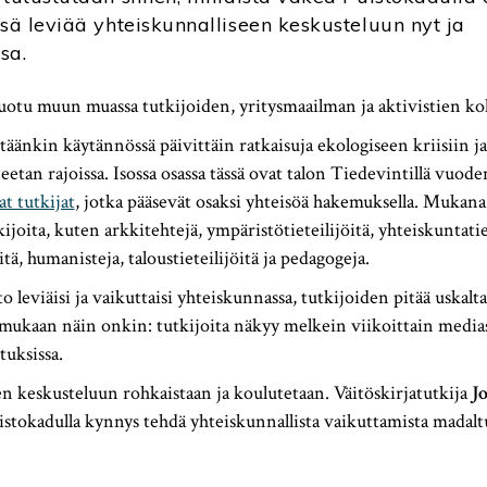
nsä leviää yhteiskunnalliseen keskusteluun nyt ja
sa.
uotu muun muassa tutkijoiden, yritysmaailman ja aktivistien ko
täänkin käytännössä päivittäin ratkaisuja ekologiseen kriisiin ja
etan rajoissa. Isossa osassa tässä ovat talon Tiedevintillä vuoden
t tutkijat
, jotka pääsevät osaksi yhteisöä hakemuksella. Mukana
ijoita, kuten arkkitehtejä, ympäristötieteilijöitä, yhteiskuntatiet
tä, humanisteja, taloustieteilijöitä ja pedagogeja.
o leviäisi ja vaikuttaisi yhteiskunnassa, tutkijoiden pitää uskaltaa
ukaan näin onkin: tutkijoita näkyy melkein viikoittain mediass
tuksissa.
n keskusteluun rohkaistaan ja koulutetaan. Väitöskirjatutkija
J
uistokadulla kynnys tehdä yhteiskunnallista vaikuttamista madalt