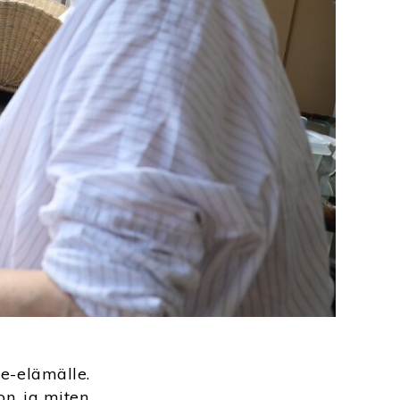
ike-elämälle.
on, ja miten