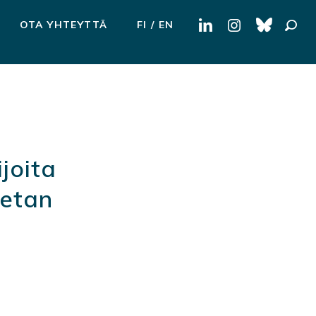
Haku:
OTA YHTEYTTÄ
FI
EN
ijoita
eetan