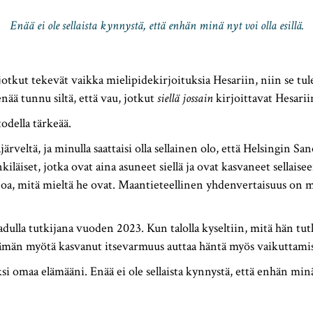
Enää ei ole sellaista kynnystä, että enhän minä nyt voi olla esillä.
jotkut tekevät vaikka mielipidekirjoituksia Hesariin, niin se tul
nää tunnu siltä, että vau, jotkut
siellä jossain
kirjoittavat Hesarii
odella tärkeää.
rveltä, ja minulla saattaisi olla sellainen olo, että Helsingin Sa
nkiläiset, jotka ovat aina asuneet siellä ja ovat kasvaneet sellaise
noa, mitä mieltä he ovat. Maantieteellinen yhdenvertaisuus on 
dulla tutkijana vuoden 2023. Kun talolla kyseltiin, mitä hän tutki 
Tämän myötä kasvanut itsevarmuus auttaa häntä myös vaikuttamis
si omaa elämääni. Enää ei ole sellaista kynnystä, että enhän minä