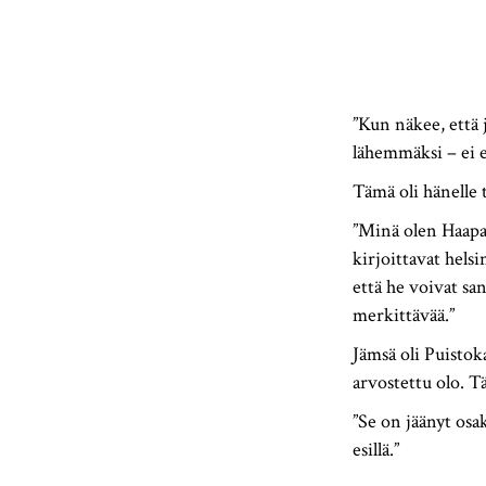
”Kun näkee, että 
lähemmäksi – ei e
Tämä oli hänelle t
”Minä olen Haapajä
kirjoittavat helsi
että he voivat sa
merkittävää.”
Jämsä oli Puistoka
arvostettu olo. 
”Se on jäänyt osak
esillä.”