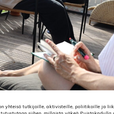
 yhteisö tutkijoille, aktivisteille, poliitikoille ja li
 tutustutaan siihen, millaista väkeä Puistokadulla 