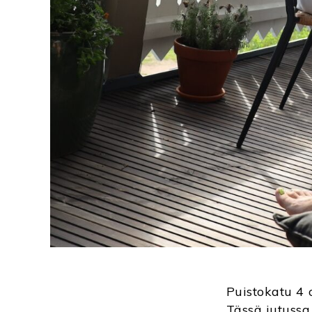
Puistokatu 4 on
Tässä jutussa