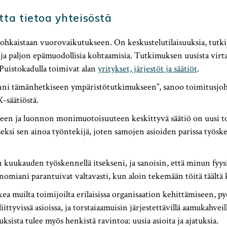
tta tietoa yhteisöstä
rohkaistaan vuorovaikutukseen. On keskustelutilaisuuksia, tutkij
– ja paljon epämuodollisia kohtaamisia. Tutkimuksen uusista virt
uistokadulla toimivat alan
yritykset, järjestöt ja säätiöt
.
iinni tämänhetkiseen ympäristötutkimukseen”, sanoo toimitusjo
säätiöstä.
en ja luonnon monimuotoisuuteen keskittyvä säätiö on uusi to
seksi sen ainoa työntekijä, joten samojen asioiden parissa työsk
uukauden työskennellä itsekseni, ja sanoisin, että minun fyysi
omiani parantuivat valtavasti, kun aloin tekemään töitä täältä k
ea muilta toimijoilta erilaisissa organisaation kehittämiseen, py
ittyvissä asioissa, ja torstaiaamuisin järjestettävillä aamukahveil
ksista tulee myös henkistä ravintoa: uusia asioita ja ajatuksia.