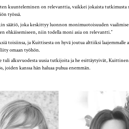
ten kuunteleminen on relevanttia, vaikkei jokaista tutkimusta 
iön työssä.
n säätiö, joka keskittyy luonnon monimuotoisuuden vaalimise
 ehkäisemiseen, niin todella moni asia on relevantti.”
siä toisiinsa, ja Kuittisesta on hyvä joutua alttiiksi laajemmalle aj
 liity omaan työhön.
 tuli alkuvuodesta uusia tutkijoita ja he esittäytyivät, Kuittinen
lös, joiden kanssa hän haluaa puhua enemmän.