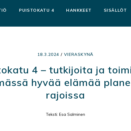
TIÖ
PUISTOKATU 4
HANKKEET
SISÄLLÖT
18.3.2024
/
VIERASKYNÄ
okatu 4 – tutkijoita ja toim
mässä hyvää elämää plan
rajoissa
Teksti: Esa Salminen