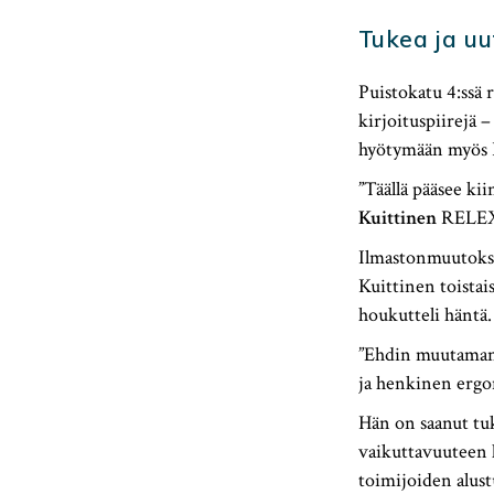
Tukea ja uu
Puistokatu 4:ssä 
kirjoituspiirejä 
hyötymään myös P
”Täällä pääsee k
Kuittinen
RELEX-
Ilmastonmuutokse
Kuittinen toistai
houkutteli häntä.
”Ehdin muutaman k
ja henkinen ergon
Hän on saanut tuk
vaikuttavuuteen li
toimijoiden alustu