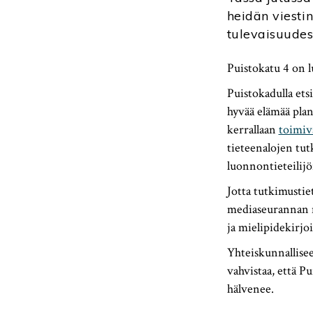
heidän viesti
tulevaisuudes
Puistokatu 4 on l
Puistokadulla etsi
hyvää elämää plane
kerrallaan
toimiva
tieteenalojen tutk
luonnontieteilijöi
Jotta tutkimustiet
mediaseurannan m
ja mielipidekirjoi
Yhteiskunnallisee
vahvistaa, että P
hälvenee.