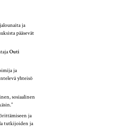
alounaita ja
auksista pääsevät
htaja
Outi
imija ja
entelevä yhteisö
nen, sosiaalinen
äsin.”
örittämiseen ja
la tutkijoiden ja