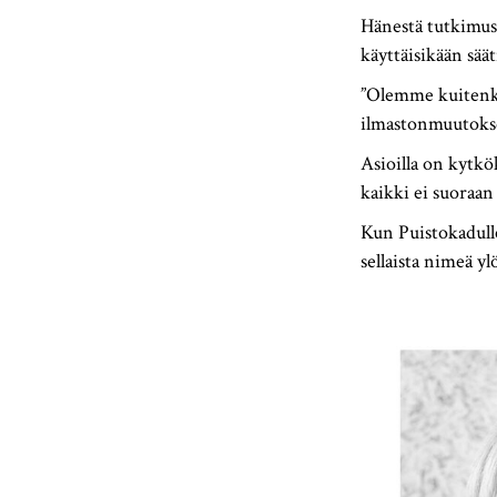
Hänestä tutkimus
käyttäisikään säät
”Olemme kuitenki
ilmastonmuutoksen
Asioilla on kytkök
kaikki ei suoraan
Kun Puistokadulle
sellaista nimeä y