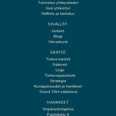
v
Toimiston yhteystiedot
Uusi yhteistyö
u
Hallinto ja laskutus
k
SISÄLLÖT
a
Uutiset
r
Blogi
t
Vieraskynä
t
SÄÄTIÖ
a
Tietoa meistä
Säännöt
Logo
Tietosuojaseloste
Strategia
Kumppanuudet ja hankkeet
Töissä TAH-säätiössä
HANKKEET
Ympäristöohjelma
Puistokatu 4