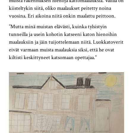
muista rakennuksen hienoja kattomaalauksia. Välillä on
kiisteltykin siitä, oliko maalaukset peitetty noina
vuosina. Eri aikoina niitä onkin maalattu peittoon.
”Mutta minä muistan elävästi, kuinka tylsistyin
tunneilla ja usein kohotin katseeni katon hienoihin
maalauksiin ja jäin tuijottelemaan niitä. Luokkatoverit
eivät varmaan muista maalauksia siksi, että he ovat
kiltisti keskittyneet katsomaan opettajaa.”