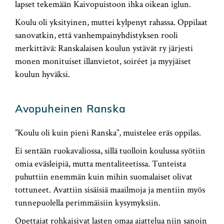
lapset tekemään Kaivopuistoon ihka oikean iglun.
Koulu oli yksityinen, muttei kylpenyt rahassa. Oppilaat
sanovatkin, että vanhempainyhdistyksen rooli
merkittävä: Ranskalaisen koulun ystävät ry järjesti
monen monituiset illanvietot, soiréet ja myyjäiset
koulun hyväksi.
Avopuheinen Ranska
”Koulu oli kuin pieni Ranska”, muistelee eräs oppilas.
Ei sentään ruokavaliossa, sillä tuolloin koulussa syötiin
omia eväsleipiä, mutta mentaliteetissa. Tunteista
puhuttiin enemmän kuin mihin suomalaiset olivat
tottuneet. Avattiin sisäisiä maailmoja ja mentiin myös
tunnepuolella perimmäisiin kysymyksiin.
Opettajat rohkaisivat lasten omaa ajattelua niin sanoin