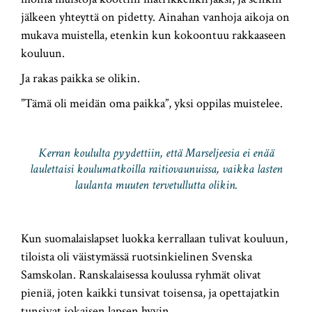
jälkeen yhteyttä on pidetty. Ainahan vanhoja aikoja on
mukava muistella, etenkin kun kokoontuu rakkaaseen
kouluun.
Ja rakas paikka se olikin.
”Tämä oli meidän oma paikka”, yksi oppilas muistelee.
Kerran koululta pyydettiin, että Marseljeesia ei enää
laulettaisi koulumatkoilla raitiovaunuissa, vaikka lasten
laulanta muuten tervetullutta olikin.
Kun suomalaislapset luokka kerrallaan tulivat kouluun,
tiloista oli väistymässä ruotsinkielinen Svenska
Samskolan. Ranskalaisessa koulussa ryhmät olivat
pieniä, joten kaikki tunsivat toisensa, ja opettajatkin
tunsivat jokaisen lapsen hyvin.