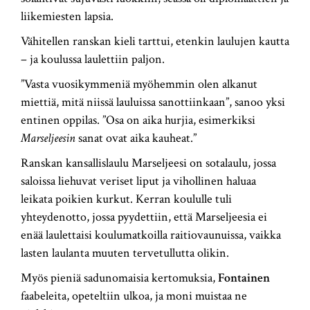
liikemiesten lapsia.
Vähitellen ranskan kieli tarttui, etenkin laulujen kautta
– ja koulussa laulettiin paljon.
”Vasta vuosikymmeniä myöhemmin olen alkanut
miettiä, mitä niissä lauluissa sanottiinkaan”, sanoo yksi
entinen oppilas. ”Osa on aika hurjia, esimerkiksi
Marseljeesin
sanat ovat aika kauheat.”
Ranskan kansallislaulu Marseljeesi on sotalaulu, jossa
saloissa liehuvat veriset liput ja vihollinen haluaa
leikata poikien kurkut. Kerran koululle tuli
yhteydenotto, jossa pyydettiin, että Marseljeesia ei
enää laulettaisi koulumatkoilla raitiovaunuissa, vaikka
lasten laulanta muuten tervetullutta olikin.
Myös pieniä sadunomaisia kertomuksia,
Fontainen
faabeleita, opeteltiin ulkoa, ja moni muistaa ne