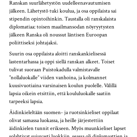
Ranskan suurlähetystön uudelleenavautumisen
jälkeen. Lähetystö tuki koulua, ja osa oppilaista sai
stipendin opintoihinkin. Taustalla oli ranskalaista
diplomatiaa: toisen maailmansodan nöyryytysten
jälkeen Ranska oli noussut läntisen Euroopan
poliittiseksi johtajaksi.
Suurin osa oppilaista aloitti ranskankielisessä
lastentarhassa ja oppi siellä ranskan alkeet. Toiset
tulivat suoraan Puistokadulla valmistavalle
”nollaluokalle” viiden vanhoina, ja kolmannet
kuusivuotiaina varsinaisen koulun puolelle. Välillä
lapsia oikein etsittiin, että koululuokalle saatiin
tarpeeksi lapsia.
Äidinkieleltään suomen- ja ruotsinkieliset oppilaat
olivat samassa luokassa, ja heille järjestettiin
äidinkielen tunnit erikseen. Myös muunkieliset lapset
solahtivat sujuvasti luokkiin, seassa oli diplomaattien ja