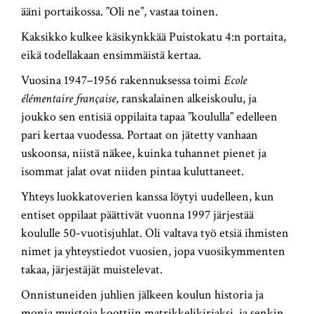
ääni portaikossa. ”Oli ne”, vastaa toinen.
Kaksikko kulkee käsikynkkää Puistokatu 4:n portaita,
eikä todellakaan ensimmäistä kertaa.
Vuosina 1947–1956 rakennuksessa toimi
Ecole
élémentaire française
, ranskalainen alkeiskoulu, ja
joukko sen entisiä oppilaita tapaa ”koululla” edelleen
pari kertaa vuodessa. Portaat on jätetty vanhaan
uskoonsa, niistä näkee, kuinka tuhannet pienet ja
isommat jalat ovat niiden pintaa kuluttaneet.
Yhteys luokkatoverien kanssa löytyi uudelleen, kun
entiset oppilaat päättivät vuonna 1997 järjestää
koululle 50-vuotisjuhlat. Oli valtava työ etsiä ihmisten
nimet ja yhteystiedot vuosien, jopa vuosikymmenten
takaa, järjestäjät muistelevat.
Onnistuneiden juhlien jälkeen koulun historia ja
monia muistoja koottiin matrikkelikirjaksi, ja senkin