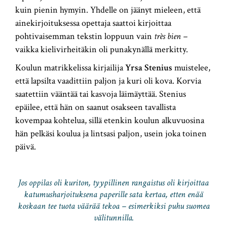
kuin pienin hymyin. Yhdelle on jäänyt mieleen, että
ainekirjoituksessa opettaja saattoi kirjoittaa
pohtivaisemman tekstin loppuun vain
très bien –
vaikka
kielivirheitäkin oli punakynällä merkitty.
Koulun matrikkelissa kirjailija
Yrsa Stenius
muistelee,
että lapsilta vaadittiin paljon ja kuri oli kova. Korvia
saatettiin vääntää tai kasvoja läimäyttää. Stenius
epäilee, että hän on saanut osakseen tavallista
kovempaa kohtelua, sillä etenkin koulun alkuvuosina
hän pelkäsi koulua ja lintsasi paljon, usein joka toinen
päivä.
Jos oppilas oli kuriton, tyypillinen rangaistus oli kirjoittaa
katumusharjoituksena paperille sata kertaa, etten enää
koskaan tee tuota väärää tekoa – esimerkiksi puhu suomea
välitunnilla.