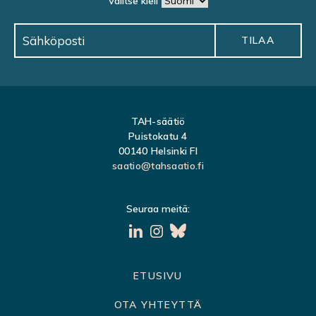
Valitse kieli
TAH-säätiö
Puistokatu 4
00140 Helsinki FI
saatio@tahsaatio.fi
Seuraa meitä:
S
ETUSIVU
i
OTA YHTEYTTÄ