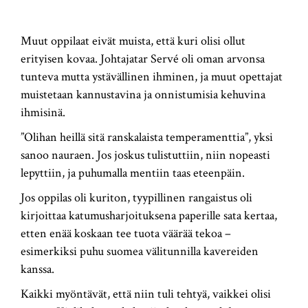
Muut oppilaat eivät muista, että kuri olisi ollut
erityisen kovaa. Johtajatar Servé oli oman arvonsa
tunteva mutta ystävällinen ihminen, ja muut opettajat
muistetaan kannustavina ja onnistumisia kehuvina
ihmisinä.
”Olihan heillä sitä ranskalaista temperamenttia”, yksi
sanoo nauraen. Jos joskus tulistuttiin, niin nopeasti
lepyttiin, ja puhumalla mentiin taas eteenpäin.
Jos oppilas oli kuriton, tyypillinen rangaistus oli
kirjoittaa katumusharjoituksena paperille sata kertaa,
etten enää koskaan tee tuota väärää tekoa –
esimerkiksi puhu suomea välitunnilla kavereiden
kanssa.
Kaikki myöntävät, että niin tuli tehtyä, vaikkei olisi