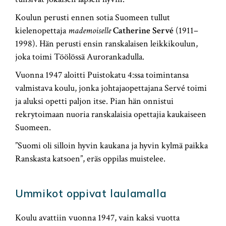
Koulun perusti ennen sotia Suomeen tullut
kielenopettaja
mademoiselle
Catherine Servé
(1911–
1998). Hän perusti ensin ranskalaisen leikkikoulun,
joka toimi Töölössä Aurorankadulla.
Vuonna 1947 aloitti Puistokatu 4:ssa toimintansa
valmistava koulu, jonka johtajaopettajana Servé toimi
ja aluksi opetti paljon itse. Pian hän onnistui
rekrytoimaan nuoria ranskalaisia opettajia kaukaiseen
Suomeen.
”Suomi oli silloin hyvin kaukana ja hyvin kylmä paikka
Ranskasta katsoen”, eräs oppilas muistelee.
Ummikot oppivat laulamalla
Koulu avattiin vuonna 1947, vain kaksi vuotta