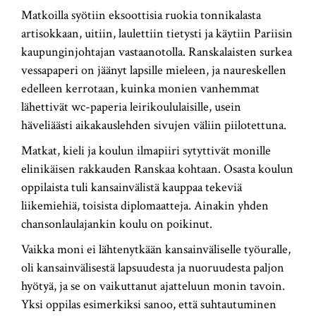
Matkoilla syötiin eksoottisia ruokia tonnikalasta
artisokkaan, uitiin, laulettiin tietysti ja käytiin Pariisin
kaupunginjohtajan vastaanotolla. Ranskalaisten surkea
vessapaperi on jäänyt lapsille mieleen, ja naureskellen
edelleen kerrotaan, kuinka monien vanhemmat
lähettivät wc-paperia leirikoululaisille, usein
häveliäästi aikakauslehden sivujen väliin piilotettuna.
Matkat, kieli ja koulun ilmapiiri sytyttivät monille
elinikäisen rakkauden Ranskaa kohtaan. Osasta koulun
oppilaista tuli kansainvälistä kauppaa tekeviä
liikemiehiä, toisista diplomaatteja. Ainakin yhden
chansonlaulajankin koulu on poikinut.
Vaikka moni ei lähtenytkään kansainväliselle työuralle,
oli kansainvälisestä lapsuudesta ja nuoruudesta paljon
hyötyä, ja se on vaikuttanut ajatteluun monin tavoin.
Yksi oppilas esimerkiksi sanoo, että suhtautuminen