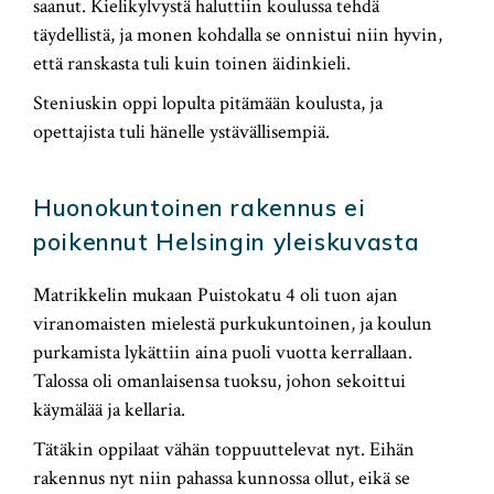
saanut. Kielikylvystä haluttiin koulussa tehdä
täydellistä, ja monen kohdalla se onnistui niin hyvin,
että ranskasta tuli kuin toinen äidinkieli.
Steniuskin oppi lopulta pitämään koulusta, ja
opettajista tuli hänelle ystävällisempiä.
Huonokuntoinen rakennus ei
poikennut Helsingin yleiskuvasta
Matrikkelin mukaan Puistokatu 4 oli tuon ajan
viranomaisten mielestä purkukuntoinen, ja koulun
purkamista lykättiin aina puoli vuotta kerrallaan.
Talossa oli omanlaisensa tuoksu, johon sekoittui
käymälää ja kellaria.
Tätäkin oppilaat vähän toppuuttelevat nyt. Eihän
rakennus nyt niin pahassa kunnossa ollut, eikä se