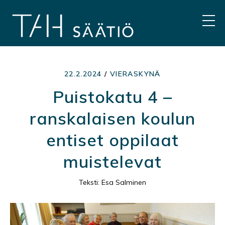
Hyppää
sisältöön
VAL
22.2.2024
/
VIERASKYNÄ
Puistokatu 4 –
ranskalaisen koulun
entiset oppilaat
muistelevat
Teksti: Esa Salminen