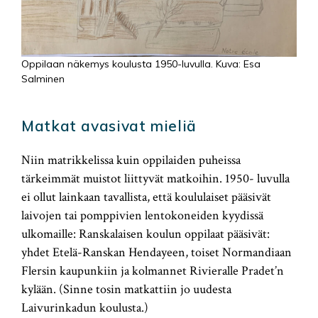
Oppilaan näkemys koulusta 1950-luvulla. Kuva: Esa
Salminen
Matkat avasivat mieliä
Niin matrikkelissa kuin oppilaiden puheissa
tärkeimmät muistot liittyvät matkoihin. 1950- luvulla
ei ollut lainkaan tavallista, että koululaiset pääsivät
laivojen tai pomppivien lentokoneiden kyydissä
ulkomaille: Ranskalaisen koulun oppilaat pääsivät:
yhdet Etelä-Ranskan Hendayeen, toiset Normandiaan
Flersin kaupunkiin ja kolmannet Rivieralle Pradet’n
kylään. (Sinne tosin matkattiin jo uudesta
Laivurinkadun koulusta.)