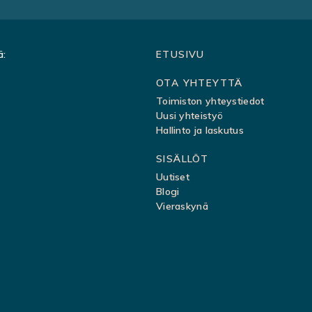
ä:
Sivukartta
ETUSIVU
OTA YHTEYTTÄ
Toimiston yhteystiedot
Uusi yhteistyö
Hallinto ja laskutus
SISÄLLÖT
Uutiset
Blogi
Vieraskynä