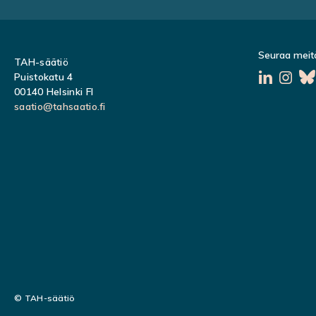
Seuraa meit
TAH-säätiö
Puistokatu 4
00140 Helsinki FI
saatio@tahsaatio.fi
© TAH-säätiö