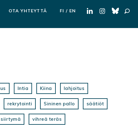
Haku:
OTA YHTEYTTÄ
FI
EN
tus
Intia
Kiina
lahjoitus
rekrytointi
Sininen pallo
säätiöt
 siirtymä
vihreä teräs