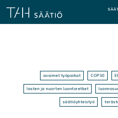
Hyppää
sisältöön
SÄÄ
avoimet työpaikat
COP30
E
lasten ja nuorten luontoretket
luonnosu
säätiöyhteistyö
teräst