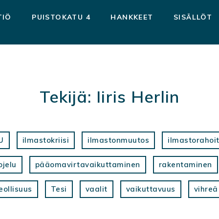
TIÖ
PUISTOKATU 4
HANKKEET
SISÄLLÖT
Tekijä:
Iiris Herlin
U
ilmastokriisi
ilmastonmuutos
ilmastorahoi
ojelu
pääomavirtavaikuttaminen
rakentaminen
eollisuus
Tesi
vaalit
vaikuttavuus
vihreä