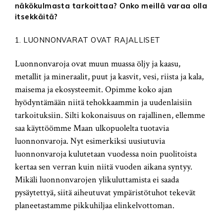
näkökulmasta tarkoittaa? Onko meillä varaa olla
itsekkäitä?
1. LUONNONVARAT OVAT RAJALLISET
Luonnonvaroja ovat muun muassa öljy ja kaasu,
metallit ja mineraalit, puut ja kasvit, vesi, riista ja kala,
maisema ja ekosysteemit. Opimme koko ajan
hyödyntämään niitä tehokkaammin ja uudenlaisiin
tarkoituksiin. Silti kokonaisuus on rajallinen, ellemme
saa käyttöömme Maan ulkopuolelta tuotavia
luonnonvaroja. Nyt esimerkiksi uusiutuvia
luonnonvaroja kulutetaan vuodessa noin puolitoista
kertaa sen verran kuin niitä vuoden aikana syntyy.
Mikäli luonnonvarojen ylikuluttamista ei saada
pysäytettyä, siitä aiheutuvat ympäristötuhot tekevät
planeetastamme pikkuhiljaa elinkelvottoman.