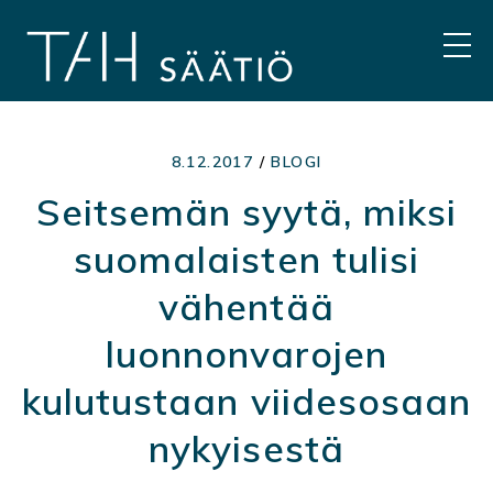
Hyppää
sisältöön
VAL
8.12.2017
/
BLOGI
Seitsemän syytä, miksi
suomalaisten tulisi
vähentää
luonnonvarojen
kulutustaan viidesosaan
nykyisestä