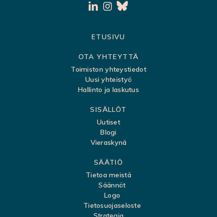
S
ETUSIVU
i
OTA YHTEYTTÄ
v
Toimiston yhteystiedot
Uusi yhteistyö
u
Hallinto ja laskutus
k
SISÄLLÖT
a
Uutiset
r
Blogi
t
Vieraskynä
t
SÄÄTIÖ
a
Tietoa meistä
Säännöt
Logo
Tietosuojaseloste
Strategia