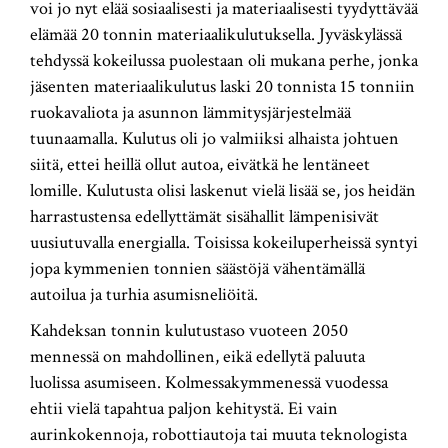
voi jo nyt elää sosiaalisesti ja materiaalisesti tyydyttävää
elämää 20 tonnin materiaalikulutuksella. Jyväskylässä
tehdyssä kokeilussa puolestaan oli mukana perhe, jonka
jäsenten materiaalikulutus laski 20 tonnista 15 tonniin
ruokavaliota ja asunnon lämmitysjärjestelmää
tuunaamalla. Kulutus oli jo valmiiksi alhaista johtuen
siitä, ettei heillä ollut autoa, eivätkä he lentäneet
lomille. Kulutusta olisi laskenut vielä lisää se, jos heidän
harrastustensa edellyttämät sisähallit lämpenisivät
uusiutuvalla energialla. Toisissa kokeiluperheissä syntyi
jopa kymmenien tonnien säästöjä vähentämällä
autoilua ja turhia asumisneliöitä.
Kahdeksan tonnin kulutustaso vuoteen 2050
mennessä on mahdollinen, eikä edellytä paluuta
luolissa asumiseen. Kolmessakymmenessä vuodessa
ehtii vielä tapahtua paljon kehitystä. Ei vain
aurinkokennoja, robottiautoja tai muuta teknologista