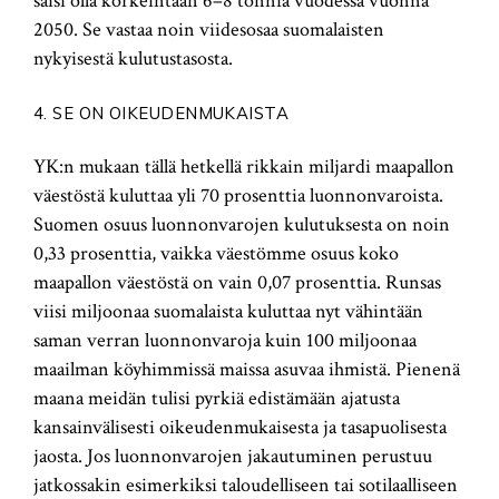
saisi olla korkeintaan 6–8 tonnia vuodessa vuonna
2050. Se vastaa noin viidesosaa suomalaisten
nykyisestä kulutustasosta.
4. SE ON OIKEUDENMUKAISTA
YK:n mukaan tällä hetkellä rikkain miljardi maapallon
väestöstä kuluttaa yli 70 prosenttia luonnonvaroista.
Suomen osuus luonnonvarojen kulutuksesta on noin
0,33 prosenttia, vaikka väestömme osuus koko
maapallon väestöstä on vain 0,07 prosenttia. Runsas
viisi miljoonaa suomalaista kuluttaa nyt vähintään
saman verran luonnonvaroja kuin 100 miljoonaa
maailman köyhimmissä maissa asuvaa ihmistä. Pienenä
maana meidän tulisi pyrkiä edistämään ajatusta
kansainvälisesti oikeudenmukaisesta ja tasapuolisesta
jaosta. Jos luonnonvarojen jakautuminen perustuu
jatkossakin esimerkiksi taloudelliseen tai sotilaalliseen