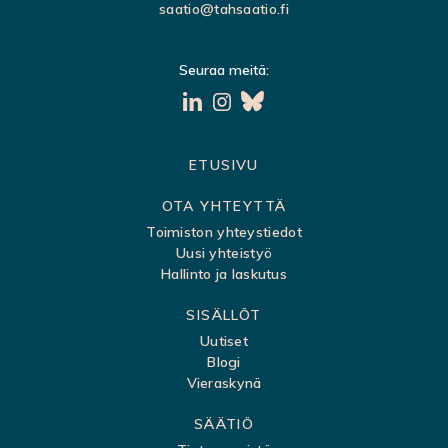
saatio@tahsaatio.fi
Seuraa meitä:
S
ETUSIVU
i
OTA YHTEYTTÄ
v
Toimiston yhteystiedot
Uusi yhteistyö
u
Hallinto ja laskutus
k
SISÄLLÖT
a
Uutiset
r
Blogi
t
Vieraskynä
t
SÄÄTIÖ
a