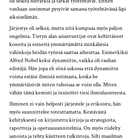
oli selkeä hierarkia ja tarkat työtehtävät. Ennen
vanhaan useimmat pysyivät samassa työtehtävässä läpi
aikuiselämän.
Järjestys oli selkeä, mutta siitä kumpuaa myös paljon
ongelmia. Tietyn alan asiantuntijat ovat kehittäneet
koneita ja esineitä ymmärtämättä minkälaisia
vahinkoja heidän työnsä saattaa aiheuttaa. Esimerkiksi
Alfred Nobel keksi dynamiitin, vaikka oli rauhan
edistäjä. Hän jopa eli siinä uskossa että dynamiitin
voima estäisi ihmisiä sotimasta, koska he
ymmärtäisivät miten tuhoisaa se voisi olla. Miten
vähän tämä kemisti ja insinööri tiesi ihmisluonteesta.
Ihminen ei vain helposti järjestele ja erikoistu, hän
myös suunnittelee toteuttamatta. Kestävästä
kehityksestä on kirjoitettu kirjoja ja strategioita,
raportteja ja opetussuunnitelmia. On myös riidelty
sanoista ja tehty käsitteen tulkintoja. Silti maailman