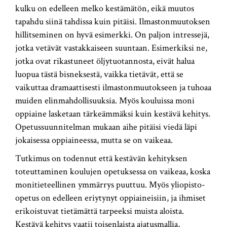
kulku on edelleen melko kestämätön, eikä muutos
tapahdu siinä tahdissa kuin pitäisi. Ilmastonmuutoksen
hillitseminen on hyvä esimerkki. On paljon intressejä,
jotka vetävät vastakkaiseen suuntaan. Esimerkiksi ne,
jotka ovat rikastuneet öljytuotannosta, eivät halua
luopua tästä bisneksestä, vaikka tietävät, että se
vaikuttaa dramaattisesti ilmastonmuutokseen ja tuhoaa
muiden elinmahdollisuuksia. Myös kouluissa moni
oppiaine lasketaan tärkeämmäksi kuin kestävä kehitys.
Opetussuunnitelman mukaan aihe pitäisi viedä läpi
jokaisessa oppiaineessa, mutta se on vaikeaa.
Tutkimus on todennut että kestävän kehityksen
toteuttaminen koulujen opetuksessa on vaikeaa, koska
monitieteellinen ymmärrys puuttuu. Myös yliopisto-
opetus on edelleen eriytynyt oppiaineisiin, ja ihmiset
erikoistuvat tietämättä tarpeeksi muista aloista.
Kestävä kehitys vaatii toisenlaista ajatusmallia,