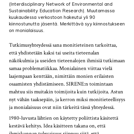
(Interdisciplinary Network of Environmental and
Sustainability Education Research). Muutamassa
kuukaudessa verkostoon hakeutui yli 90
kiinnostunutta jäsentä. Merkittävä syy kiinnostukseen
on monialaisuus.
Tutkimusyhteydessä sana monitieteinen tarkoittaa,
että yhdistetään kaksi tai useita tieteenalan
näkökulmia ja useiden tieteenalojen ihmisiä tutkimaan
samaa problematiikkaa. Monialainen viittaa vielä
laajempaan kenttään, nimittäin monien erilaisten
osaamisten yhdistämiseen. SIRENE:n toimintaan
mahtuu siis muitakin toimijoita kuin tutkijoita. Astun
nyt vähän taaksepäin, ja kerron miksi monitieteellisyys
ja monialaisuus ovat niin tärkeitä tässä yhteydessä.
1980-luvusta lähtien on käytetty poliittista käsitettä
kestävä kehitys. Idea käsitteen takana on, että
ihmiskunnan tulevaisuus riippuu siitä, että