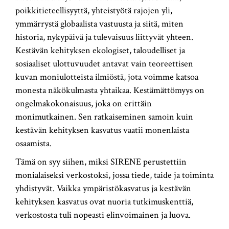
poikkitieteellisyyttä, yhteistyötä rajojen yli,
ymmärrystä globaalista vastuusta ja siitä, miten
historia, nykypäivä ja tulevaisuus liittyvät yhteen.
Kestävän kehityksen ekologiset, taloudelliset ja
sosiaaliset ulottuvuudet antavat vain teoreettisen
kuvan moniulotteista ilmiöstä, jota voimme katsoa
monesta näkökulmasta yhtaikaa. Kestämättömyys on
ongelmakokonaisuus, joka on erittäin
monimutkainen. Sen ratkaiseminen samoin kuin
kestävän kehityksen kasvatus vaatii monenlaista
osaamista.
Tämä on syy siihen, miksi SIRENE perustettiin
monialaiseksi verkostoksi, jossa tiede, taide ja toiminta
yhdistyvät. Vaikka ympäristökasvatus ja kestävän
kehityksen kasvatus ovat nuoria tutkimuskenttiä,
verkostosta tuli nopeasti elinvoimainen ja luova.