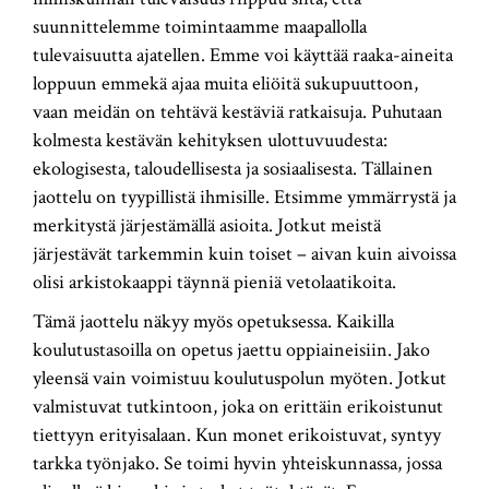
suunnittelemme toimintaamme maapallolla
tulevaisuutta ajatellen. Emme voi käyttää raaka-aineita
loppuun emmekä ajaa muita eliöitä sukupuuttoon,
vaan meidän on tehtävä kestäviä ratkaisuja. Puhutaan
kolmesta kestävän kehityksen ulottuvuudesta:
ekologisesta, taloudellisesta ja sosiaalisesta. Tällainen
jaottelu on tyypillistä ihmisille. Etsimme ymmärrystä ja
merkitystä järjestämällä asioita. Jotkut meistä
järjestävät tarkemmin kuin toiset – aivan kuin aivoissa
olisi arkistokaappi täynnä pieniä vetolaatikoita.
Tämä jaottelu näkyy myös opetuksessa. Kaikilla
koulutustasoilla on opetus jaettu oppiaineisiin. Jako
yleensä vain voimistuu koulutuspolun myöten. Jotkut
valmistuvat tutkintoon, joka on erittäin erikoistunut
tiettyyn erityisalaan. Kun monet erikoistuvat, syntyy
tarkka työnjako. Se toimi hyvin yhteiskunnassa, jossa