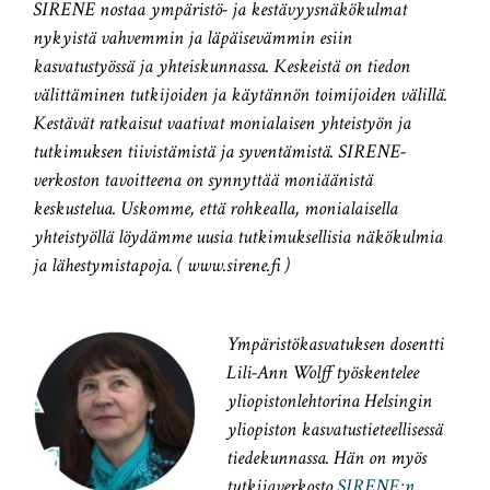
SIRENE nostaa ympäristö- ja kestävyysnäkökulmat
nykyistä vahvemmin ja läpäisevämmin esiin
kasvatustyössä ja yhteiskunnassa. Keskeistä on tiedon
välittäminen tutkijoiden ja käytännön toimijoiden välillä.
Kestävät ratkaisut vaativat monialaisen yhteistyön ja
tutkimuksen tiivistämistä ja syventämistä. SIRENE-
verkoston tavoitteena on synnyttää moniäänistä
keskustelua. Uskomme, että rohkealla, monialaisella
yhteistyöllä löydämme uusia tutkimuksellisia näkökulmia
ja lähestymistapoja. ( www.sirene.fi )
Ympäristökasvatuksen dosentti
Lili-Ann Wolff työskentelee
yliopistonlehtorina Helsingin
yliopiston kasvatustieteellisessä
tiedekunnassa. Hän on myös
tutkijaverkosto
SIRENE:n