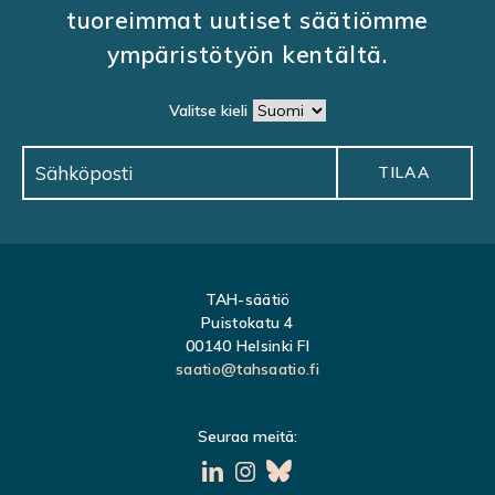
tuoreimmat uutiset säätiömme
E
ympäristötyön kentältä.
L
I
Valitse kieli
E
N
S
E
L
A
TAH-säätiö
Puistokatu 4
U
00140 Helsinki FI
S
saatio@tahsaatio.fi
Seuraa meitä: