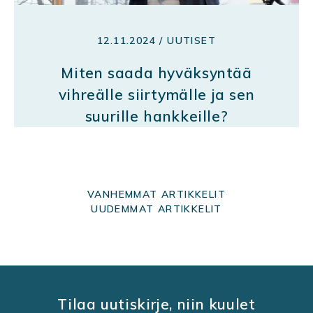
12.11.2024 / UUTISET
Miten saada hyväksyntää
vihreälle siirtymälle ja sen
suurille hankkeille?
A
VANHEMMAT ARTIKKELIT
UUDEMMAT ARTIKKELIT
R
T
I
K
Tilaa uutiskirje, niin kuulet
K