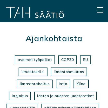
Hyppää
sisältöön
VAL
Ajankohtaista
avoimet työpaikat
COP30
EU
ilmastokriisi
ilmastonmuutos
ilmastorahoitus
Intia
Kiina
lahjoitus
lasten ja nuorten luontoretket
luonnosuojelu
pääomavirtavaikuttaminen