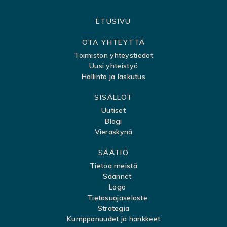
S
ETUSIVU
i
OTA YHTEYTTÄ
v
Toimiston yhteystiedot
Uusi yhteistyö
u
Hallinto ja laskutus
k
SISÄLLÖT
a
Uutiset
r
Blogi
t
Vieraskynä
t
SÄÄTIÖ
a
Tietoa meistä
Säännöt
Logo
Tietosuojaseloste
Strategia
Kumppanuudet ja hankkeet