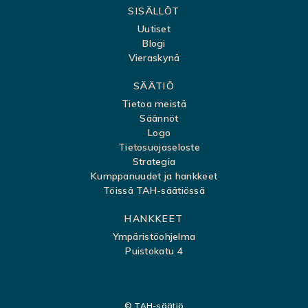
SISÄLLÖT
a
Uutiset
r
Blogi
t
Vieraskynä
t
SÄÄTIÖ
a
Tietoa meistä
Säännöt
Logo
Tietosuojaseloste
Strategia
Kumppanuudet ja hankkeet
Töissä TAH-säätiössä
HANKKEET
Ympäristöohjelma
Puistokatu 4
© TAH-säätiö