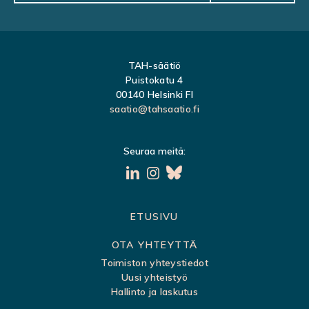
T
I
O
TAH-säätiö
N
Puistokatu 4
00140 Helsinki FI
saatio@tahsaatio.fi
Seuraa meitä:
S
ETUSIVU
i
OTA YHTEYTTÄ
v
Toimiston yhteystiedot
Uusi yhteistyö
u
Hallinto ja laskutus
k