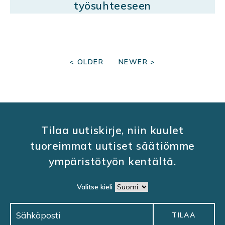
työsuhteeseen
P
< OLDER
NEWER >
O
S
T
S
Tilaa uutiskirje, niin kuulet
N
tuoreimmat uutiset säätiömme
A
ympäristötyön kentältä.
V
I
Valitse kieli
G
A