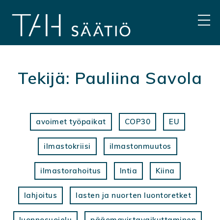
Hyppää
sisältöön
VAL
Tekijä:
Pauliina Savola
avoimet työpaikat
COP30
EU
ilmastokriisi
ilmastonmuutos
ilmastorahoitus
Intia
Kiina
lahjoitus
lasten ja nuorten luontoretket
luonnosuojelu
pääomavirtavaikuttaminen