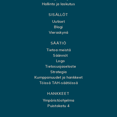
u
Hallinto ja laskutus
k
SISÄLLÖT
a
Uutiset
r
Blogi
t
Vieraskynä
t
SÄÄTIÖ
a
Tietoa meistä
Säännöt
Logo
Tietosuojaseloste
Strategia
Kumppanuudet ja hankkeet
Töissä TAH-säätiössä
HANKKEET
Ympäristöohjelma
Puistokatu 4