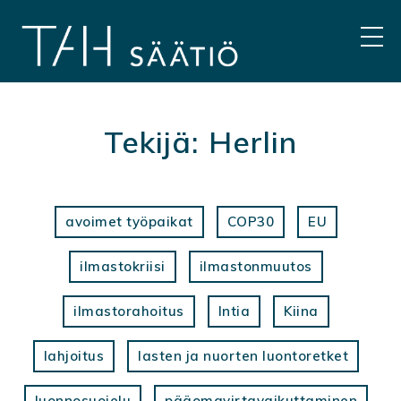
Hyppää
sisältöön
VAL
Tekijä:
Herlin
avoimet työpaikat
COP30
EU
ilmastokriisi
ilmastonmuutos
ilmastorahoitus
Intia
Kiina
lahjoitus
lasten ja nuorten luontoretket
luonnosuojelu
pääomavirtavaikuttaminen