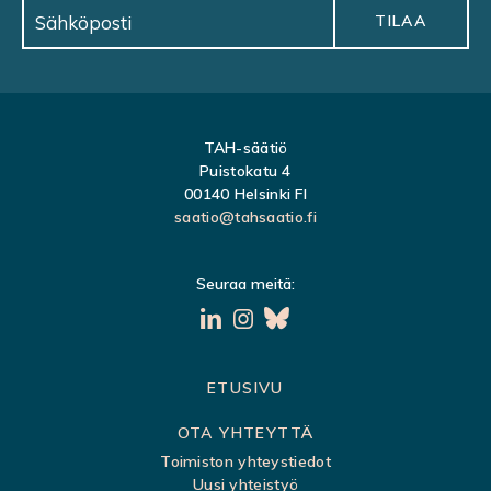
TAH-säätiö
Puistokatu 4
00140 Helsinki FI
saatio@tahsaatio.fi
Seuraa meitä:
S
ETUSIVU
i
OTA YHTEYTTÄ
v
Toimiston yhteystiedot
Uusi yhteistyö