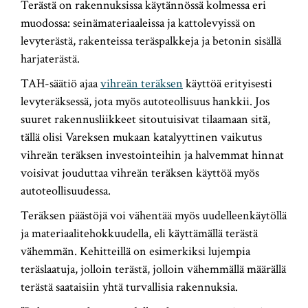
Terästä on rakennuksissa käytännössä kolmessa eri
muodossa: seinämateriaaleissa ja kattolevyissä on
levyterästä, rakenteissa teräspalkkeja ja betonin sisällä
harjaterästä.
TAH-säätiö ajaa
vihreän teräksen
käyttöä erityisesti
levyteräksessä, jota myös autoteollisuus hankkii. Jos
suuret rakennusliikkeet sitoutuisivat tilaamaan sitä,
tällä olisi Vareksen mukaan katalyyttinen vaikutus
vihreän teräksen investointeihin ja halvemmat hinnat
voisivat jouduttaa vihreän teräksen käyttöä myös
autoteollisuudessa.
Teräksen päästöjä voi vähentää myös uudelleenkäytöllä
ja materiaalitehokkuudella, eli käyttämällä terästä
vähemmän. Kehitteillä on esimerkiksi lujempia
teräslaatuja, jolloin terästä, jolloin vähemmällä määrällä
terästä saataisiin yhtä turvallisia rakennuksia.