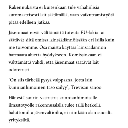
Rakennuksista ei kuitenkaan tule vähähiilisiä
automaattisesti lait säätämällä, vaan vaikuttamistyötä
pitää edelleen jatkaa.
Jäsenmaat eivät välttämättä toteuta EU-lakia tai
säätävät siitä omissa lainsäädännöissään eri lailla kuin
me toivomme. Osa maista käyttää lainsäädännön
harmaata aluetta hyödykseen. Komissiokaan ei
välttämättä vahdi, että jäsenmaat säätävät lait
odotetusti.
”On siis tärkeää pysyä valppaana, jotta lain
kunnianhimoinen taso säilyy”, Trevisan sanoo.
Hänestä suurin vastustus kunnianhimoiselle
ilmastotyölle rakennusalalla tulee tällä hetkellä
haluttomilta jäsenvaltioilta, ei niinkään alan suurilta
yrityksiltä.