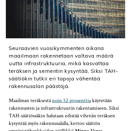
Seuraavien vuosikymmenten aikana
maailmaan rakennetaan valtava määrä
uutta infrastruktuuria, mikä kasvattaa
teräksen ja sementin kysyntää. Siksi TAH-
säätiökin tutkii eri tapoja vähentää
rakennusalan päästöjä.
Maailman teräksestä
noin 52 prosenttia
käytetään
rakennusten ja infrastruktuurin rakentamiseen. Siksi
TAH-säätiössäkin halutaan edistää vihreän teräksen
kysyntää myös rakennusalalla, kertoo säätiön
ympäristöhankkeiden päällikkö
Minna Vares
.