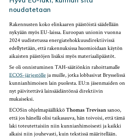
noudatetaan
Rakennusten koko elinkaaren päästöistä säädellään
nykyään myös EU-laissa. Euroopan unionin vuonna
2024 uudistetussa energiatehokkuusdirektiivissä
edellytetään, että rakennuksissa huomioidaan käytön
aikaisten päästöjen lisäksi myös materiaalipäästöt.
Se oli onnistuminen TAH-säätiönkin rahoittamalle
ECOS-järjestölle
ja muille, jotka lobbasivat Brysselissä
kunnianhimoisen lain puolesta. EU:n jäsenmaiden on
nyt päivitettävä lainsäädäntönsä direktiivin
mukaiseksi.
ECOSin ohjelmapäällikkö
Thomas Trevisan
sanoo,
että jos hänellä olisi taikasauva, hän toivoisi, että tämä
laki toteutettaisiin niin kunnianhimoisesti ja kaikki
alkaisi niin jouhevasti, kuin tekstissä määritellään.