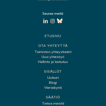
Seuraa meitä:
S
ETUSIVU
i
OTA YHTEYTTÄ
v
Toimiston yhteystiedot
Uusi yhteistyö
u
Hallinto ja laskutus
k
SISÄLLÖT
a
Uutiset
r
Blogi
t
Vieraskynä
t
SÄÄTIÖ
a
Tietoa meistä