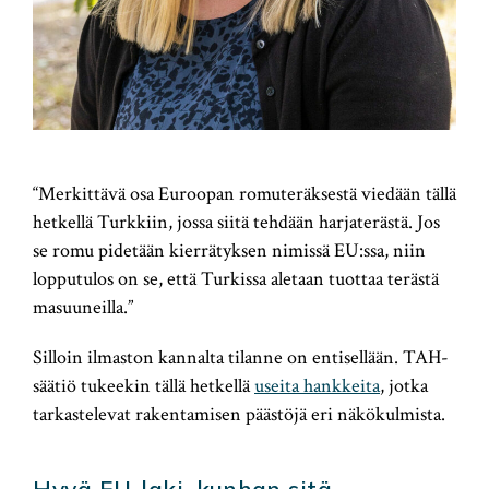
“Merkittävä osa Euroopan romuteräksestä viedään tällä
hetkellä Turkkiin, jossa siitä tehdään harjaterästä. Jos
se romu pidetään kierrätyksen nimissä EU:ssa, niin
lopputulos on se, että Turkissa aletaan tuottaa terästä
masuuneilla.”
Silloin ilmaston kannalta tilanne on entisellään. TAH-
säätiö tukeekin tällä hetkellä
useita hankkeita
, jotka
tarkastelevat rakentamisen päästöjä eri näkökulmista.
Hyvä EU-laki, kunhan sitä