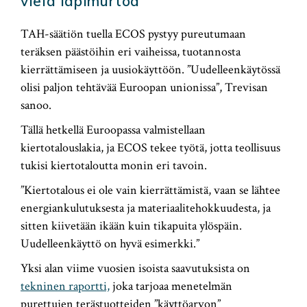
vielä läpimurtoa
TAH-säätiön tuella ECOS pystyy pureutumaan
teräksen päästöihin eri vaiheissa, tuotannosta
kierrättämiseen ja uusiokäyttöön. ”Uudelleenkäytössä
olisi paljon tehtävää Euroopan unionissa”, Trevisan
sanoo.
Tällä hetkellä Euroopassa valmistellaan
kiertotalouslakia, ja ECOS tekee työtä, jotta teollisuus
tukisi kiertotaloutta monin eri tavoin.
”Kiertotalous ei ole vain kierrättämistä, vaan se lähtee
energiankulutuksesta ja materiaalitehokkuudesta, ja
sitten kiivetään ikään kuin tikapuita ylöspäin.
Uudelleenkäyttö on hyvä esimerkki.”
Yksi alan viime vuosien isoista saavutuksista on
tekninen raportti,
joka tarjoaa menetelmän
purettujen terästuotteiden ”käyttöarvon”