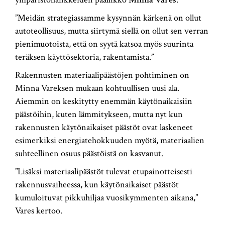
”Meidän strategiassamme kysynnän kärkenä on ollut
autoteollisuus, mutta siirtymä siellä on ollut sen verran
pienimuotoista, että on syytä katsoa myös suurinta
teräksen käyttösektoria, rakentamista.”
Rakennusten materiaalipäästöjen pohtiminen on
Minna Vareksen mukaan kohtuullisen uusi ala.
Aiemmin on keskitytty enemmän käytönaikaisiin
päästöihin, kuten lämmitykseen, mutta nyt kun
rakennusten käytönaikaiset päästöt ovat laskeneet
esimerkiksi energiatehokkuuden myötä, materiaalien
suhteellinen osuus päästöistä on kasvanut.
”Lisäksi materiaalipäästöt tulevat etupainotteisesti
rakennusvaiheessa, kun käytönaikaiset päästöt
kumuloituvat pikkuhiljaa vuosikymmenten aikana,”
Vares kertoo.