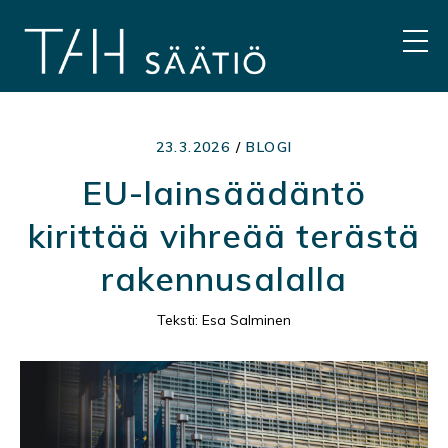
Hyppää
sisältöön
VAL
23.3.2026
/
BLOGI
EU-lainsäädäntö
kirittää vihreää terästä
rakennusalalla
Teksti: Esa Salminen