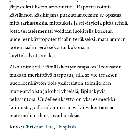
järjestelmälliseen arviointiin. Raportti toimii
käytännön käsikirjana purkutilanteisiin: se opastaa,
mitä tarkastuksia, mittauksia ja selvityksiä pitää tehdä,
jotta teräselementti voidaan luokitella korkean
uudelleenkäyttöpotentiaalin teräkseksi, matalamman
potentiaalin teräkseksi tai kokonaan
käyttökelvottomaksi.
Alan toimijoille tämä lähestymistapa on Trevisanin
mukaan merkittävä harppaus, sillä se vie teräksen
uudelleenkäytön pois yksittäisten toimijoiden
mutu‑arvioista ja kohti yhteisiä, läpinäkyviä
pelisääntöjä. Uudelleenkäyttö on yksi esimerkki
keinoista, joilla rakennusala pyrkii vähentämään
materiaalien ilmastovaikutuksia.
Kuva:
Christian Lue
,
Unsplash