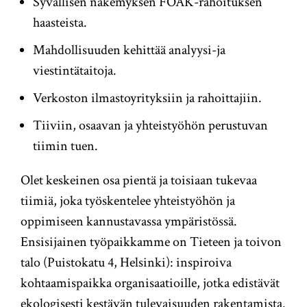
Syvällisen näkemyksen FOAK-rahoituksen
haasteista.
Mahdollisuuden kehittää analyysi-ja
viestintätaitoja.
Verkoston ilmastoyrityksiin ja rahoittajiin.
Tiiviin, osaavan ja yhteistyöhön perustuvan
tiimin tuen.
Olet keskeinen osa pientä ja toisiaan tukevaa
tiimiä, joka työskentelee yhteistyöhön ja
oppimiseen kannustavassa ympäristössä.
Ensisijainen työpaikkamme on Tieteen ja toivon
talo (Puistokatu 4, Helsinki): inspiroiva
kohtaamispaikka organisaatioille, jotka edistävät
ekologisesti kestävän tulevaisuuden rakentamista.