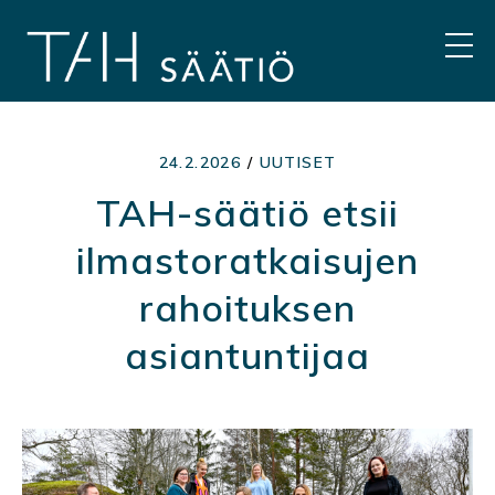
Hyppää
sisältöön
VAL
24.2.2026
/
UUTISET
TAH-säätiö etsii
ilmastoratkaisujen
rahoituksen
asiantuntijaa