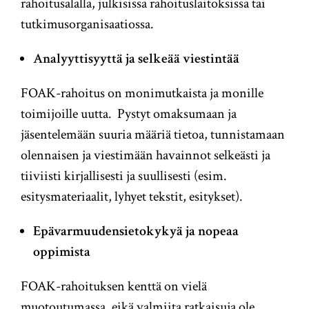
rahoitusalalla, julkisissa rahoituslaitoksissa tai
tutkimusorganisaatiossa.
Analyyttisyyttä ja selkeää viestintää
FOAK-rahoitus on monimutkaista ja monille
toimijoille uutta. Pystyt omaksumaan ja
jäsentelemään suuria määriä tietoa, tunnistamaan
olennaisen ja viestimään havainnot selkeästi ja
tiiviisti kirjallisesti ja suullisesti (esim.
esitysmateriaalit, lyhyet tekstit, esitykset).
Epävarmuudensietokykyä ja nopeaa
oppimista
FOAK-rahoituksen kenttä on vielä
muotoutumassa, eikä valmiita ratkaisuja ole.