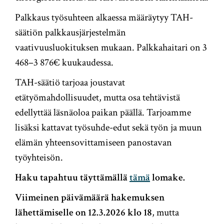
Palkkaus työsuhteen alkaessa määräytyy TAH-
säätiön palkkausjärjestelmän
vaativuusluokituksen mukaan. Palkkahaitari on 3
468–3 876€ kuukaudessa.
TAH-säätiö tarjoaa joustavat
etätyömahdollisuudet, mutta osa tehtävistä
edellyttää läsnäoloa paikan päällä. Tarjoamme
lisäksi kattavat työsuhde-edut sekä työn ja muun
elämän yhteensovittamiseen panostavan
työyhteisön.
Haku tapahtuu täyttämällä
tämä
lomake.
Viimeinen päivämäärä hakemuksen
lähettämiselle on 12.3.2026 klo 18
, mutta