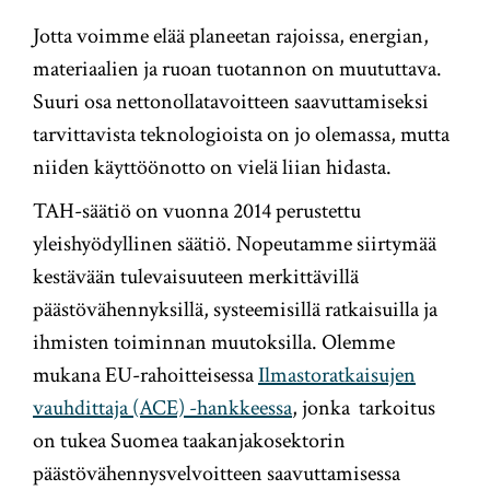
Jotta voimme elää planeetan rajoissa, energian,
materiaalien ja ruoan tuotannon on muututtava.
Suuri osa nettonollatavoitteen saavuttamiseksi
tarvittavista teknologioista on jo olemassa, mutta
niiden käyttöönotto on vielä liian hidasta.
TAH-säätiö on vuonna 2014 perustettu
yleishyödyllinen säätiö. Nopeutamme siirtymää
kestävään tulevaisuuteen merkittävillä
päästövähennyksillä, systeemisillä ratkaisuilla ja
ihmisten toiminnan muutoksilla. Olemme
mukana EU-rahoitteisessa
Ilmastoratkaisujen
vauhdittaja (ACE) -hankkeessa
, jonka tarkoitus
on tukea Suomea taakanjakosektorin
päästövähennysvelvoitteen saavuttamisessa