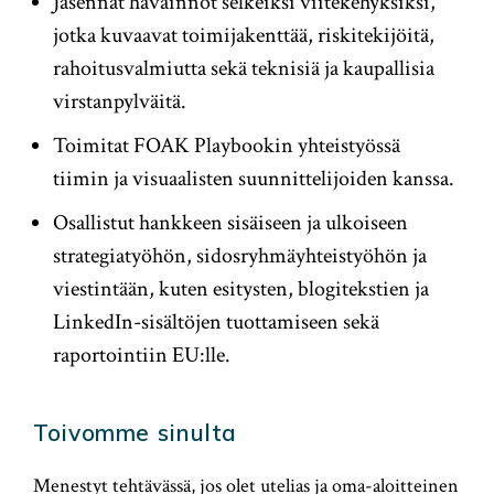
Jäsennät havainnot selkeiksi viitekehyksiksi,
jotka kuvaavat toimijakenttää, riskitekijöitä,
rahoitusvalmiutta sekä teknisiä ja kaupallisia
virstanpylväitä.
Toimitat FOAK Playbookin yhteistyössä
tiimin ja visuaalisten suunnittelijoiden kanssa.
Osallistut hankkeen sisäiseen ja ulkoiseen
strategiatyöhön, sidosryhmäyhteistyöhön ja
viestintään, kuten esitysten, blogitekstien ja
LinkedIn-sisältöjen tuottamiseen sekä
raportointiin EU:lle.
Toivomme sinulta
Menestyt tehtävässä, jos olet utelias ja oma-aloitteinen