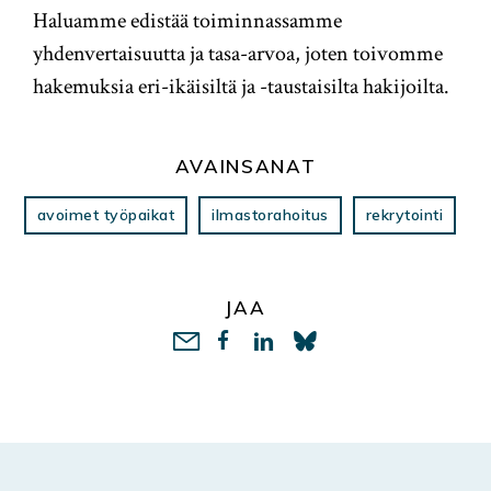
Haluamme edistää toiminnassamme
yhdenvertaisuutta ja tasa-arvoa, joten toivomme
hakemuksia eri-ikäisiltä ja -taustaisilta hakijoilta.
AVAINSANAT
avoimet työpaikat
ilmastorahoitus
rekrytointi
JAA
LinkedIn