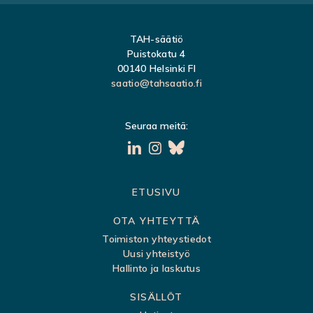
TAH-säätiö
Puistokatu 4
00140 Helsinki FI
saatio@tahsaatio.fi
Seuraa meitä:
S
ETUSIVU
i
OTA YHTEYTTÄ
v
Toimiston yhteystiedot
Uusi yhteistyö
u
Hallinto ja laskutus
k
SISÄLLÖT
a