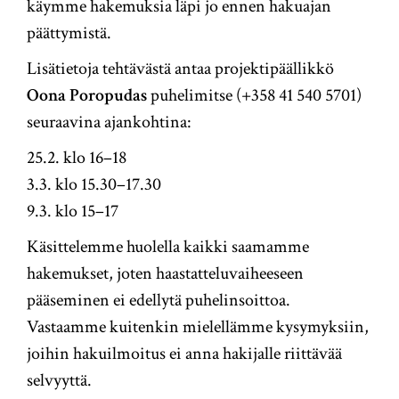
käymme hakemuksia läpi jo ennen hakuajan
päättymistä.
Lisätietoja tehtävästä antaa projektipäällikkö
Oona Poropudas
puhelimitse (+358 41 540 5701)
seuraavina ajankohtina:
25.2. klo 16–18
3.3. klo 15.30–17.30
9.3. klo 15–17
Käsittelemme huolella kaikki saamamme
hakemukset, joten haastatteluvaiheeseen
pääseminen ei edellytä puhelinsoittoa.
Vastaamme kuitenkin mielellämme kysymyksiin,
joihin hakuilmoitus ei anna hakijalle riittävää
selvyyttä.