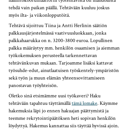
hallintokoordinaattorin työtehtävistä on mahdollista
tehdä vain paikan päällä. Tehtävään kuuluu joskus
myös ilta- ja viikonlopputöitä.
Tehtävä sijoittuu Tiina ja Antti Herlinin säätiön
palkkausjärjestelmässä vaativuusluokkaan, jonka
palkkahaarukka on n. 3200-3800 euroa. Lopullinen
palkka määräytyy mm. henkilön osaamisen ja aiemman
työkokemuksen perusteella tarkennettavan
tehtävänkuvan mukaan. Tarjoamme lisäksi kattavat
työsuhde-edut, ainutlaatuisen työskentely-ympäristön
sekä työn ja muun elämän yhteensovittamiseen
panostavan työyhteisön.
Oletko sinä etsimämme uusi työkaveri? Haku
tehtävään tapahtuu täyttämällä
tämä lomake
. Käymme
hakemuksia läpi jo ennen hakuajan päättymistä ja
teemme rekrytointipäätöksen heti sopivan henkilön
löydyttyä. Hakemus kannattaa siis täyttää hyvissä ajoin.