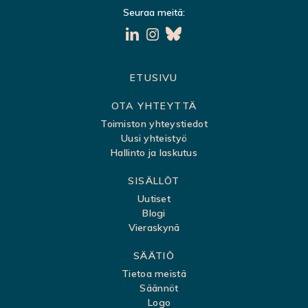
Seuraa meitä:
S
ETUSIVU
i
OTA YHTEYTTÄ
v
Toimiston yhteystiedot
Uusi yhteistyö
u
Hallinto ja laskutus
k
SISÄLLÖT
a
Uutiset
r
Blogi
t
Vieraskynä
t
SÄÄTIÖ
a
Tietoa meistä
Säännöt
Logo