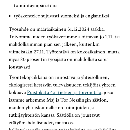
toimintaympäristönä
työskentelee sujuvasti suomeksi ja englanniksi
Työsuhde on määräaikainen 31.12.2024 saakka.
Toivomme uuden työkaverimme aloittavan jo 1.11. tai
mahdollisimman pian sen jälkeen, kuitenkin
viimeistään 27.11. Työtehtävä on kokoaikainen, mutta
myös 80 prosentin työajasta on mahdollista sopia
joustavasti.
Työntekopaikkana on innostava ja yhteisöllinen,
ekologisesti kestävän tulevaisuuden tekijöitä yhteen
kokoava
Puistokatu 4:n tieteen ja toivon talo
, jossa
jaamme arkemme Maj ja Tor Nesslingin säätiön,
muiden yhteiskunnallisten toimijoiden ja
tutkijayhteisön kanssa. Säätiöllä on joustavat
etätyömahdollisuudet, mutta osa