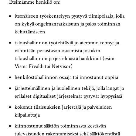
Etsimämme henkilö on:
itsenäiseen työskentelyyn pystyvä tiimipelaaja, jolla
on kykyä ongelmanratkaisuun ja paloa toiminnan
kehittämiseen
taloushallinnon työtehtäviä jo aiemmin tehnyt ja
vähintään perustason osaamista jostakin
taloushallinnon järjestelmästä hankkinut (esim.
Visma Fivaldi tai Netvisor)
henkilöstöhallinnon osaaja tai innostunut oppija
järjestelmällinen ja huolellinen tekijä, jolla langat ja
erilaiset digitaaliset järjestelmät pysyvät hyppysissä
kokenut tilaisuuksien järjestäjä ja palveluiden
kilpailuttaja
kiinnostunut säätiön toiminnasta kestävän
tulevaisuuden rakentamiseksi sekä säätiökentästä