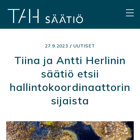
Hyppää
sisältöön
VAL
27.9.2023
/
UUTISET
Tiina ja Antti Herlinin
säätiö etsii
hallintokoordinaattorin
sijaista