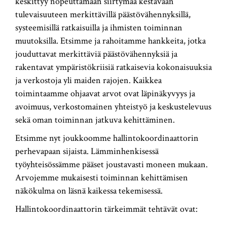
keskittyy nopeuttamaan siirtymää kestävään
tulevaisuuteen merkittävillä päästövähennyksillä,
systeemisillä ratkaisuilla ja ihmisten toiminnan
muutoksilla. Etsimme ja rahoitamme hankkeita, jotka
jouduttavat merkittäviä päästövähennyksiä ja
rakentavat ympäristökriisiä ratkaisevia kokonaisuuksia
ja verkostoja yli maiden rajojen. Kaikkea
toimintaamme ohjaavat arvot ovat läpinäkyvyys ja
avoimuus, verkostomainen yhteistyö ja keskustelevuus
sekä oman toiminnan jatkuva kehittäminen.
Etsimme nyt joukkoomme hallintokoordinaattorin
perhevapaan sijaista. Lämminhenkisessä
työyhteisössämme pääset joustavasti moneen mukaan.
Arvojemme mukaisesti toiminnan kehittämisen
näkökulma on läsnä kaikessa tekemisessä.
Hallintokoordinaattorin tärkeimmät tehtävät ovat: