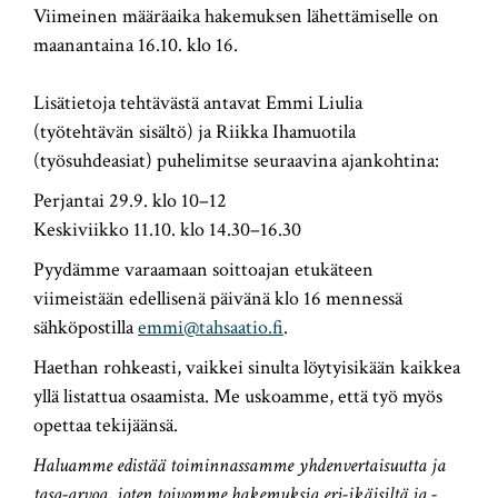
Viimeinen määräaika hakemuksen lähettämiselle on
maanantaina 16.10. klo 16.
Lisätietoja tehtävästä antavat Emmi Liulia
(työtehtävän sisältö) ja Riikka Ihamuotila
(työsuhdeasiat) puhelimitse seuraavina ajankohtina:
Perjantai 29.9. klo 10–12
Keskiviikko 11.10. klo 14.30–16.30
Pyydämme varaamaan soittoajan etukäteen
viimeistään edellisenä päivänä klo 16 mennessä
sähköpostilla
emmi@tahsaatio.fi
.
Haethan rohkeasti, vaikkei sinulta löytyisikään kaikkea
yllä listattua osaamista. Me uskoamme, että työ myös
opettaa tekijäänsä.
Haluamme edistää toiminnassamme yhdenvertaisuutta ja
tasa-arvoa, joten toivomme hakemuksia eri-ikäisiltä ja -