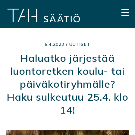
Hyppää
sisältöön
VAL
5.4.2023
/
UUTISET
Haluatko järjestää
luontoretken koulu- tai
päiväkotiryhmälle?
Haku sulkeutuu 25.4. klo
14!