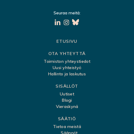
Seuraa meitä:
S
ETUSIVU
i
OTA YHTEYTTÄ
v
Toimiston yhteystiedot
Uusi yhteistyö
u
Hallinto ja laskutus
k
SISÄLLÖT
a
Uutiset
r
Blogi
t
Vieraskynä
t
SÄÄTIÖ
a
Tietoa meistä
Säännöt