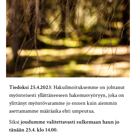
Tiedoksi
25.4.2023
: Hakuilmoituksemme on johtanut
myönteisesti yllättäneeseen hakemusvyöryyn, joka on
ylittänyt myöntövaramme jo ennen kuin aiemmin
asettamamme määräaika ehti umpeutua.
Siksi
joudumme valitettavasti sulkemaan haun jo
tänään 25.4. klo 14.00
.