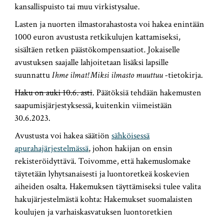
kansallispuisto tai muu virkistysalue.
Lasten ja nuorten ilmastorahastosta voi hakea enintään
1000 euron avustusta retkikulujen kattamiseksi,
sisältäen retken päästökompensaatiot. Jokaiselle
avustuksen saajalle lahjoitetaan lisäksi lapsille
suunnattu
Ihme ilmat! Miksi ilmasto muuttuu
-tietokirja.
Haku on auki 10.6. asti
. Päätöksiä tehdään hakemusten
saapumisjärjestyksessä, kuitenkin viimeistään
30.6.2023.
Avustusta voi hakea säätiön
sähköisessä
apurahajärjestelmässä
, johon hakijan on ensin
rekisteröidyttävä. Toivomme, että hakemuslomake
täytetään lyhytsanaisesti ja luontoretkeä koskevien
aiheiden osalta. Hakemuksen täyttämiseksi
tulee valita
hakujärjestelmästä kohta: Hakemukset suomalaisten
koulujen ja varhaiskasvatuksen luontoretkien