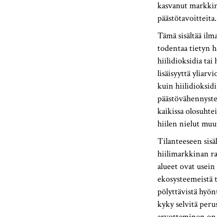
kasvanut markkina
päästötavoitteita
Tämä sisältää ilm
todentaa tietyn ha
hiilidioksidia ta
lisäisyyttä yliar
kuin hiilidioksi
päästövähennysten
kaikissa olosuhte
hiilen nielut muu
Tilanteeseen sis
hiilimarkkinan rah
alueet ovat usein
ekosysteemeistä t
pölyttävistä hyön
kyky selvitä peru
arvottaminen on k