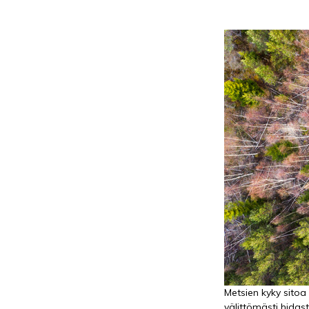
Metsien kyky sitoa
välittömästi hidast