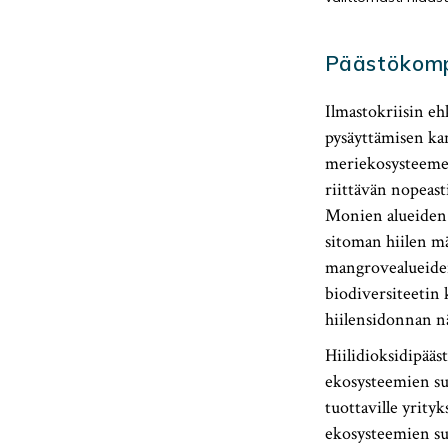
Päästökomp
Ilmastokriisin ehk
pysäyttämisen kans
meriekosysteemeis
riittävän nopeast
Monien alueiden s
sitoman hiilen mä
mangrovealueiden
biodiversiteetin 
hiilensidonnan nä
Hiilidioksidipää
ekosysteemien suo
tuottaville yrityk
ekosysteemien suo