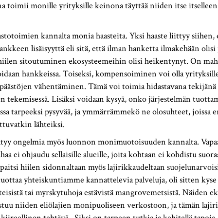
 toimii monille yrityksille keinona täyttää niiden itse itselleen
.
astotoimien kannalta monia haasteita. Yksi haaste liittyy siihen,
nkkeen lisäisyyttä eli sitä, että ilman hanketta ilmakehään olisi 
i hiilen sitoutuminen ekosysteemeihin olisi heikentynyt. On mahd
vioidaan hankkeissa. Toiseksi, kompensoiminen voi olla yrityksill
dipäästöjen vähentäminen. Tämä voi toimia hidastavana tekijänä
 tekemisessä. Lisäksi voidaan kysyä, onko järjestelmän tuottam
issa tarpeeksi pysyvää, ja ymmärrämmekö ne olosuhteet, joissa 
ttuvatkin lähteiksi.
ältyy ongelmia myös luonnon monimuotoisuuden kannalta. Vapa
aa ei ohjaudu sellaisille alueille, joita kohtaan ei kohdistu suo
 paitsi hiilen sidonnaltaan myös lajirikkaudeltaan suojelunarvoisi
uottaa yhteiskuntiamme kannattelevia palveluja, oli sitten kyse 
teisistä tai myrskytuhoja estävistä mangrovemetsistä. Näiden 
stuu niiden eliölajien monipuoliseen verkostoon, ja tämän laji
iireellinen tehtävä. Siksi on tarpeen tutkia ja kehitellä tapoja, 