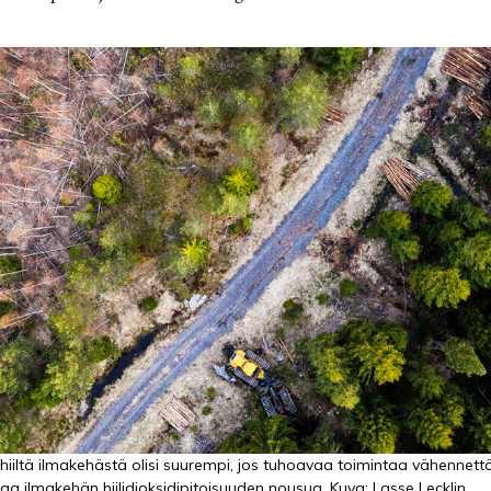
 hiiltä ilmakehästä olisi suurempi, jos tuhoavaa toimintaa vähennettä
aa ilmakehän hiilidioksidipitoisuuden nousua. Kuva: Lasse Lecklin.