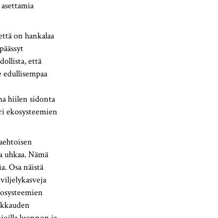
 asettamia
 että on hankalaa
päässyt
ollista, että
e edullisempaa
a hiilen sidonta
eri ekosysteemien
aehtoisen
raa uhkaa. Nämä
a. Osa näistä
viljelykasveja
ekosysteemien
rikkauden
joilla luonnon ja