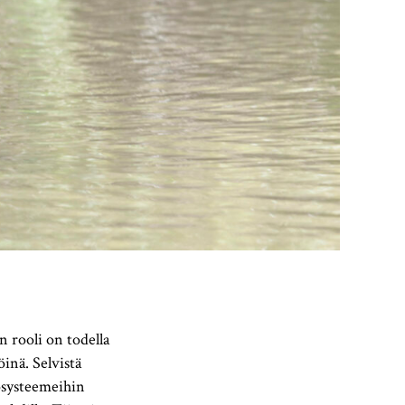
rooli on todella
öinä. Selvistä
osysteemeihin