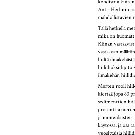
kohdistuu kuitenki
Antti Herlinin sä
mahdollistavien 
Tällä hetkellä me
mikä on huomattav
Kiinan vastaavist
vastaavan määrän 
hiiltä ilmakehäst
hiilidioksidipito
ilmakehän hiilidi
Merten rooli hiil
kiertää jopa 83 
sedimenttien hiil
prosenttia merie
ja monenlaisten i
käytössä, ja osa 
vuosittaisia hiili