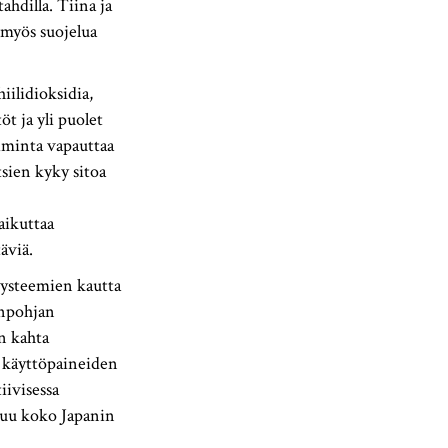
ahdilla. Tiina ja
 myös suojelua
iilidioksidia,
t ja yli puolet
iminta vapauttaa
sien kyky sitoa
aikuttaa
täviä.
systeemien kautta
enpohjan
n kahta
n käyttöpaineiden
iivisessa
utuu koko Japanin