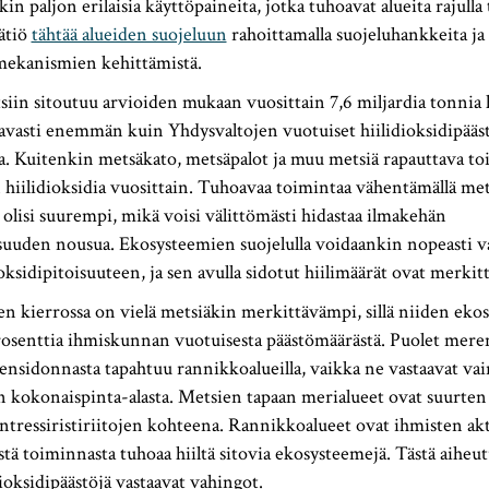
n paljon erilaisia käyttöpaineita, jotka tuhoavat alueita rajulla t
ätiö
tähtää alueiden suojeluun
rahoittamalla suojeluhankkeita ja
mekanismien kehittämistä.
tsiin sitoutuu arvioiden mukaan vuosittain 7,6 miljardia tonnia h
asti enemmän kuin Yhdysvaltojen vuotuiset hiilidioksidipäästö
a. Kuitenkin metsäkato, metsäpalot ja muu metsiä rapauttava to
hiilidioksidia vuosittain. Tuhoavaa toimintaa vähentämällä met
ä olisi suurempi, mikä voisi välittömästi hidastaa ilmakehän
isuuden nousua. Ekosysteemien suojelulla voidaankin nopeasti v
oksidipitoisuuteen, ja sen avulla sidotut hiilimäärät ovat merkit
en kierrossa on vielä metsiäkin merkittävämpi, sillä niiden eko
prosenttia ihmiskunnan vuotuisesta päästömäärästä. Puolet mer
ensidonnasta tapahtuu rannikkoalueilla, vaikka ne vastaavat vai
n kokonaispinta-alasta. Metsien tapaan merialueet ovat suurte
ntressiristiriitojen kohteena. Rannikkoalueet ovat ihmisten akt
tästä toiminnasta tuhoaa hiiltä sitovia ekosysteemejä. Tästä aihe
dioksidipäästöjä vastaavat vahingot.