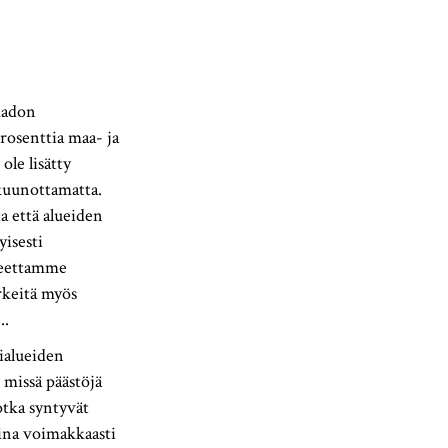
ikadon
prosenttia maa- ja
le lisätty
ukuunottamatta.
a että alueiden
yisesti
neettamme
rkeitä myös
..
ialueiden
 missä päästöjä
jotka syntyvät
sina voimakkaasti