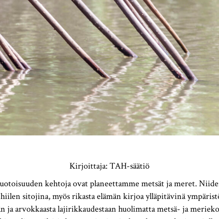
Kirjoittaja: TAH-säätiö
oisuuden kehtoja ovat planeettamme metsät ja meret. Niiden 
hiilen sitojina, myös rikasta elämän kirjoa ylläpitävinä ympärist
n ja arvokkaasta lajirikkaudestaan huolimatta metsä- ja meriek