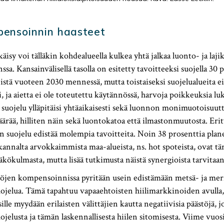
ensoinnin haasteet
äisy voi tälläkin kohdealueella kulkea yhtä jalkaa luonto- ja laj
sa. Kansainvälisellä tasolla on esitetty tavoitteeksi suojella 30 
tä vuoteen 2030 mennessä, mutta toistaiseksi suojelualueita ei o
i, ja aietta ei ole toteutettu käytännössä, harvoja poikkeuksia l
uojelu ylläpitäisi yhtäaikaisesti sekä luonnon monimuotoisuutt
ärää, hilliten näin sekä luontokatoa että ilmastonmuutosta. Erit
 suojelu edistää molempia tavoitteita. Noin 38 prosenttia pla
kannalta arvokkaimmista maa-alueista, ns. hot spoteista, ovat tä
kökulmasta, mutta lisää tutkimusta näistä synergioista tarvitaan
stöjen kompensoinnissa pyritään usein edistämään metsä- ja mer
jelua. Tämä tapahtuu vapaaehtoisten hiilimarkkinoiden avulla,
sille myydään erilaisten välittäjien kautta negatiivisia päästöjä, 
jelusta ja tämän laskennallisesta hiilen sitomisesta. Viime vuo