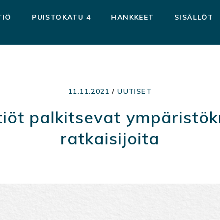
TIÖ
PUISTOKATU 4
HANKKEET
SISÄLLÖT
11.11.2021
/
UUTISET
iöt palkitsevat ympäristökr
ratkaisijoita