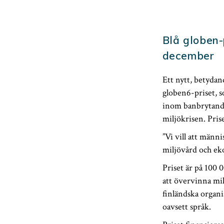
Blå globen-
december
Ett nytt, betydan
globen6-priset, s
inom banbrytande 
miljökrisen. Prise
”Vi vill att männi
miljövård och ek
Priset är på 100 
att övervinna milj
finländska organi
oavsett språk.