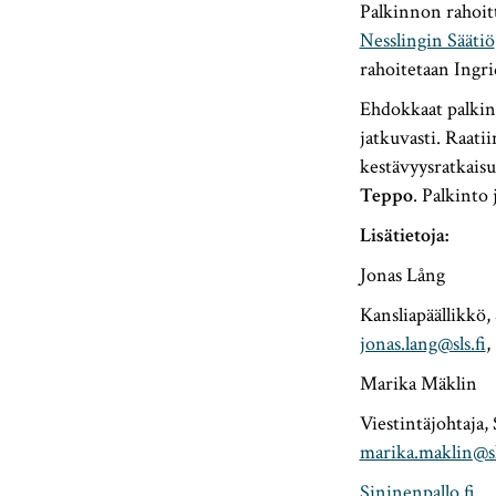
Palkinnon rahoitta
Nesslingin Säätiö
rahoitetaan Ingri
Ehdokkaat palkinno
jatkuvasti. Raati
kestävyysratkais
Teppo
. Palkinto 
Lisätietoja:
Jonas Lång
Kansliapäällikkö, 
jonas.lang@sls.fi
,
Marika Mäklin
Viestintäjohtaja, 
marika.maklin@sl
Sininenpallo.fi