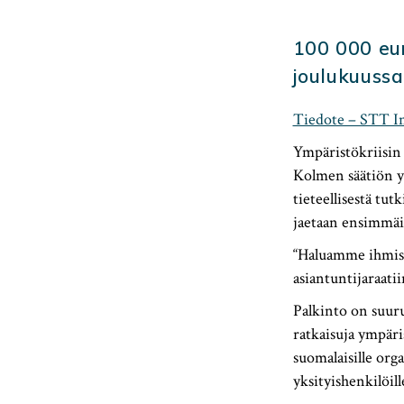
100 000 eur
joulukuussa
Tiedote – STT I
Ympäristökriisin
Kolmen säätiön 
tieteellisestä tu
jaetaan ensimmäi
“Haluamme ihmist
asiantuntijaraati
Palkinto on suuru
ratkaisuja ympäri
suomalaisille orga
yksityishenkilöill