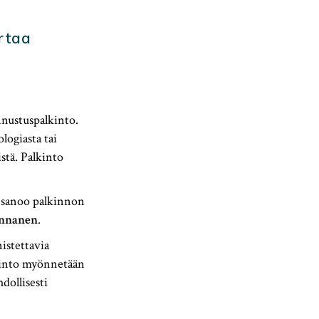
ertaa
nustuspalkinto.
logiasta tai
stä. Palkinto
, sanoo palkinnon
innanen
.
istettavia
lkinto myönnetään
hdollisesti