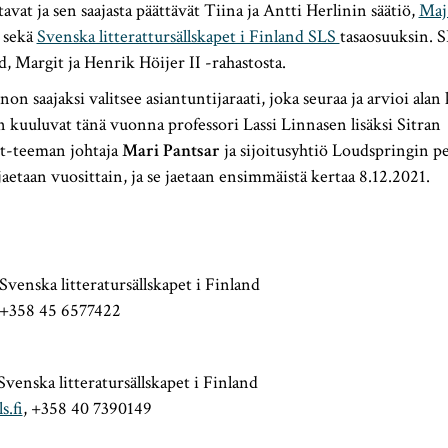
vat ja sen saajasta päättävät Tiina ja Antti Herlinin säätiö,
Maj
sekä
Svenska litterattursällskapet i Finland SLS
tasaosuuksin. 
d, Margit ja Henrik Höijer II -rahastosta.
n saajaksi valitsee asiantuntijaraati, joka seuraa ja arvioi alan
in kuuluvat tänä vuonna professori Lassi Linnasen lisäksi Sitran
ut-teeman johtaja
Mari Pantsar
ja sijoitusyhtiö Loudspringin p
jaetaan vuosittain, ja se jaetaan ensimmäistä kertaa 8.12.2021.
Svenska litteratursällskapet i Finland
 +358 45 6577422
Svenska litteratursällskapet i Finland
s.fi
, +358 40 7390149