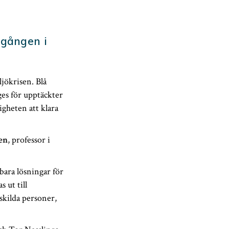
 gången i
ljökrisen. Blå
ges för upptäckter
gheten att klara
en
, professor i
bara lösningar för
 ut till
skilda personer,