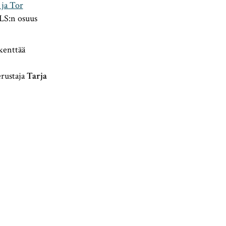
 ja Tor
SLS:n osuus
 kenttää
erustaja
Tarja