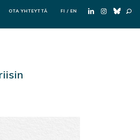
Haku:
OTA YHTEYTTÄ
FI
EN
iisin