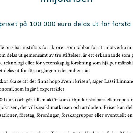
priset på 100 000 euro delas ut för första
de pris har instiftats för aktörer som jobbar för att motverka mi
om delas ut gemensamt av tre stiftelser, är ett erkännande som 
teknologi eller för vetenskaplig forskning som hjälper mänskli
t delas ut för första gången i december i år.
skor ska se att det finns hopp även i krisen”, säger
Lassi Linnan
onomi, som ingår i expertrådet.
000 euro och går till en aktör som erbjuder skalbara eller repeter
ökrisen, det vill säga klimatkrisen och artdöden. Priset kan delas
sationer, företag, föreningar, forskargrupper eller eventuellt en