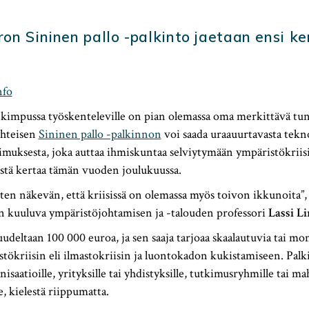
on Sininen pallo -palkinto jaetaan ensi k
nfo
 kimpussa työskenteleville on pian olemassa oma merkittävä tun
yhteisen
Sininen pallo -palkinnon
voi saada uraauurtavasta tekno
tkimuksesta, joka auttaa ihmiskuntaa selviytymään ympäristökriisi
stä kertaa tämän vuoden joulukuussa.
en näkevän, että kriisissä on olemassa myös toivon ikkunoita”
in kuuluva ympäristöjohtamisen ja -talouden professori
Lassi L
udeltaan 100 000 euroa, ja sen saaja tarjoaa skaalautuvia tai mon
stökriisin eli ilmastokriisin ja luontokadon kukistamiseen. Pa
nisaatioille, yrityksille tai yhdistyksille, tutkimusryhmille tai ma
e, kielestä riippumatta.