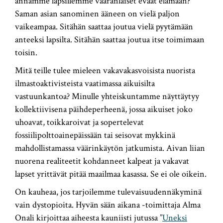
annamme lapsillemme vääränlaiset eväät elämään?
Saman asian sanominen ääneen on vielä paljon
vaikeampaa. Sitähän saattaa joutua vielä pyytämään
anteeksi lapsilta. Sitähän saattaa joutua itse toimimaan
toisin.
Mitä teille tulee mieleen vakavakasvoisista nuorista
ilmastoaktivisteista vaatimassa aikuisilta
vastuunkantoa? Minulle yhteiskuntamme näyttäytyy
kollektiivisena päihdeperheenä, jossa aikuiset joko
uhoavat, toikkaroivat ja sopertelevat
fossiilipolttoainepäissään tai seisovat mykkinä
mahdollistamassa väärinkäytön jatkumista. Aivan liian
nuorena realiteetit kohdanneet kalpeat ja vakavat
lapset yrittävät pitää maailmaa kasassa. Se ei ole oikein.
On kauheaa, jos tarjoilemme tulevaisuudennäkyminä
vain dystopioita. Hyvän sään aikana -toimittaja Alma
Onali kirjoittaa aiheesta kauniisti jutussa ”
Uneksi