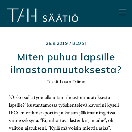
Hyppää
sisältöön
VAL
25.9.2019
/
BLOGI
Miten puhua lapsille
ilmastonmuutoksesta?
Teksti: Laura Ertimo
”Oisko sulla työn alla jotain ilmastonmuutoksesta
lapsille?” kustantamossa työskentelevä kaverini kyseli
IPCC:n erikoisraportin julkaisun jälkimainingeissa
viime syksynä. ”Ei, inhottava lastenkirjan aihe”, oli
välitön ajatukseni. ”Kyllä mä voisin miettiä asiaa”,