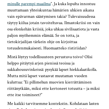
minulle parempi maailma
”. Ja kuka lopulta innostuu
muuttamaan yhteiskuntaa hämärien uhkien aikana
vain epävarman säästymisen takia? Tulevaisuudessa
täytyy kiilua jotain tavoiteltavaa. Ilmastokriisi on vain
osa elonkehän kriisiä, joka uhkaa sivilisaatiota ja vasta
paljon myöhemmin elämää. Se on totta, ja
tietokirjailijan tärkein ohje on kirjoittaa
totuudenmukaisesti. Huomaatteko ristiriidan?
Mistä löytyy todellisuuteen perustuva toivo? Olisi
helppo pitäytyä arjen pienissä teoissa ja
sukkahousuvinkeissä: pysykää lapset hiekkalaatikolla.
Mutta mitä lapset vastaavat muutaman vuoden
kuluttua: ”Ei pillimehun muovien kierrättäminen
riittänytkään, miksi ette kertoneet totuutta – ja miksi
ette itse toimineet?”
Me kaikki tarvitsemme kontekstin. Kohdataan lasten