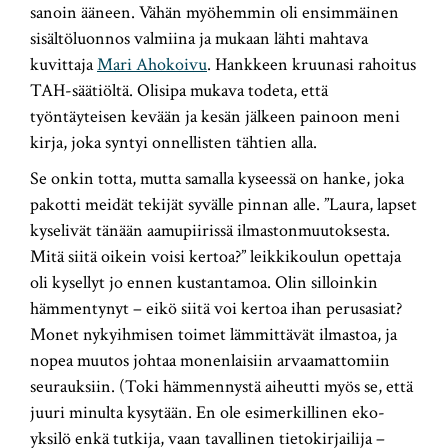
sanoin ääneen. Vähän myöhemmin oli ensimmäinen
sisältöluonnos valmiina ja mukaan lähti mahtava
kuvittaja
Mari Ahokoivu
. Hankkeen kruunasi rahoitus
TAH-säätiöltä. Olisipa mukava todeta, että
työntäyteisen kevään ja kesän jälkeen painoon meni
kirja, joka syntyi onnellisten tähtien alla.
Se onkin totta, mutta samalla kyseessä on hanke, joka
pakotti meidät tekijät syvälle pinnan alle. ”Laura, lapset
kyselivät tänään aamupiirissä ilmastonmuutoksesta.
Mitä siitä oikein voisi kertoa?” leikkikoulun opettaja
oli kysellyt jo ennen kustantamoa. Olin silloinkin
hämmentynyt – eikö siitä voi kertoa ihan perusasiat?
Monet nykyihmisen toimet lämmittävät ilmastoa, ja
nopea muutos johtaa monenlaisiin arvaamattomiin
seurauksiin. (Toki hämmennystä aiheutti myös se, että
juuri minulta kysytään. En ole esimerkillinen eko-
yksilö enkä tutkija, vaan tavallinen tietokirjailija –