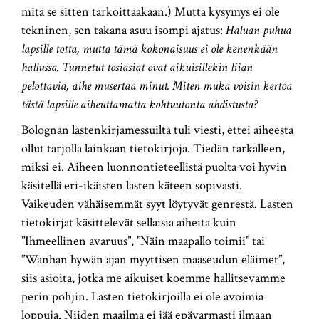
mitä se sitten tarkoittaakaan.) Mutta kysymys ei ole
tekninen, sen takana asuu isompi ajatus:
Haluan puhua
lapsille totta, mutta tämä kokonaisuus ei ole kenenkään
hallussa. Tunnetut tosiasiat ovat aikuisillekin liian
pelottavia, aihe musertaa minut. Miten muka voisin kertoa
tästä lapsille aiheuttamatta
kohtuutonta ahdistusta?
Bolognan lastenkirjamessuilta tuli viesti, ettei aiheesta
ollut tarjolla lainkaan tietokirjoja. Tiedän tarkalleen,
miksi ei. Aiheen luonnontieteellistä puolta voi hyvin
käsitellä eri-ikäisten lasten käteen sopivasti.
Vaikeuden vähäisemmät syyt löytyvät genrestä. Lasten
tietokirjat käsittelevät sellaisia aiheita kuin
”Ihmeellinen avaruus”, ”Näin maapallo toimii” tai
”Wanhan hywän ajan myyttisen maaseudun eläimet”,
siis asioita, jotka me aikuiset koemme hallitsevamme
perin pohjin. Lasten tietokirjoilla ei ole avoimia
loppuja. Niiden maailma ei jää epävarmasti ilmaan