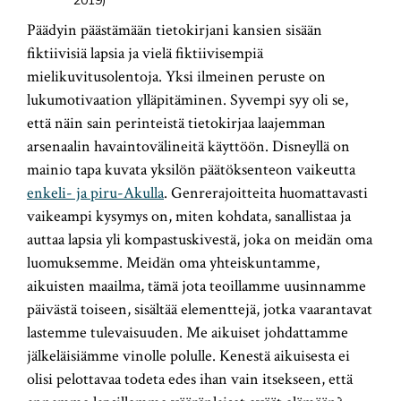
2019)
Päädyin päästämään tietokirjani kansien sisään
fiktiivisiä lapsia ja vielä fiktiivisempiä
mielikuvitusolentoja. Yksi ilmeinen peruste on
lukumotivaation ylläpitäminen. Syvempi syy oli se,
että näin sain perinteistä tietokirjaa laajemman
arsenaalin havaintovälineitä käyttöön. Disneyllä on
mainio tapa kuvata yksilön päätöksenteon vaikeutta
enkeli- ja piru-Akulla
. Genrerajoitteita huomattavasti
vaikeampi kysymys on, miten kohdata, sanallistaa ja
auttaa lapsia yli kompastuskivestä, joka on meidän oma
luomuksemme. Meidän oma yhteiskuntamme,
aikuisten maailma, tämä jota teoillamme uusinnamme
päivästä toiseen, sisältää elementtejä, jotka vaarantavat
lastemme tulevaisuuden. Me aikuiset johdattamme
jälkeläisiämme vinolle polulle. Kenestä aikuisesta ei
olisi pelottavaa todeta edes ihan vain itsekseen, että