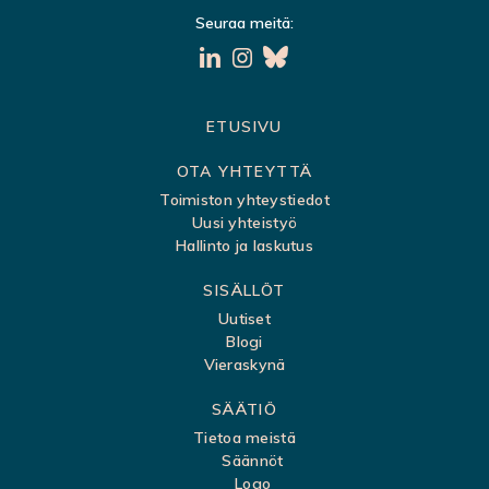
Seuraa meitä:
S
ETUSIVU
i
OTA YHTEYTTÄ
v
Toimiston yhteystiedot
Uusi yhteistyö
u
Hallinto ja laskutus
k
SISÄLLÖT
a
Uutiset
r
Blogi
t
Vieraskynä
t
SÄÄTIÖ
a
Tietoa meistä
Säännöt
Logo