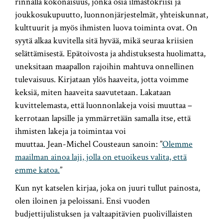
rinnalla kokonaisuus, jonka osia ilmastokriisi ja
joukkosukupuutto, luonnonjärjestelmät, yhteiskunnat,
kulttuurit ja myös ihmisten luova toiminta ovat. On
syytä alkaa kuvitella sitä hyvää, mikä seuraa kriisien
selättämisestä. Epätoivosta ja ahdistuksesta huolimatta,
uneksitaan maapallon rajoihin mahtuva onnellinen
tulevaisuus. Kirjataan ylös haaveita, jotta voimme
keksiä, miten haaveita saavutetaan. Lakataan
kuvittelemasta, että luonnonlakeja voisi muuttaa –
kerrotaan lapsille ja ymmärretään samalla itse, että
ihmisten lakeja ja toimintaa voi
muuttaa. Jean-Michel Cousteaun sanoin: ”
Olemme
maailman ainoa laji, jolla on etuoikeus valita, että
emme katoa.
”
Kun nyt katselen kirjaa, joka on juuri tullut painosta,
olen iloinen ja peloissani. Ensi vuoden
budjettijulistuksen ja valtaapitävien puolivillaisten