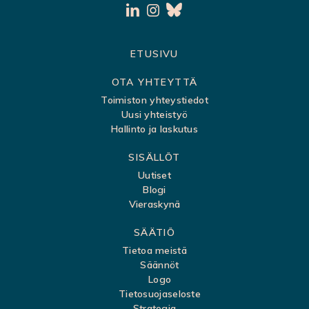
S
ETUSIVU
i
OTA YHTEYTTÄ
v
Toimiston yhteystiedot
Uusi yhteistyö
u
Hallinto ja laskutus
k
SISÄLLÖT
a
Uutiset
r
Blogi
t
Vieraskynä
t
SÄÄTIÖ
a
Tietoa meistä
Säännöt
Logo
Tietosuojaseloste
Strategia