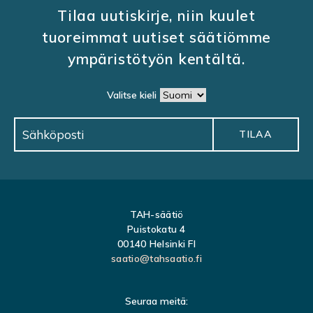
Tilaa uutiskirje, niin kuulet
tuoreimmat uutiset säätiömme
ympäristötyön kentältä.
Valitse kieli
TAH-säätiö
Puistokatu 4
00140 Helsinki FI
saatio@tahsaatio.fi
Seuraa meitä: