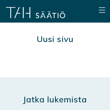
Hyppää
sisältöön
VAL
Uusi sivu
Jatka lukemista