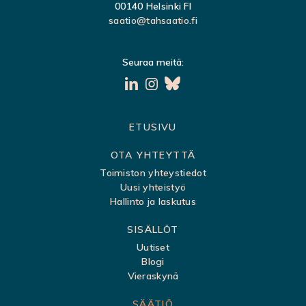
00140 Helsinki FI
saatio@tahsaatio.fi
Seuraa meitä:
S
ETUSIVU
i
OTA YHTEYTTÄ
v
Toimiston yhteystiedot
Uusi yhteistyö
u
Hallinto ja laskutus
k
SISÄLLÖT
a
Uutiset
r
Blogi
t
Vieraskynä
t
SÄÄTIÖ