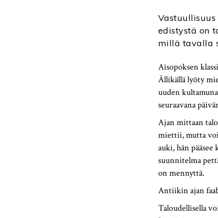
Vastuullisuus
edistystä on 
millä tavalla
Aisopoksen klass
Ällikällä lyöty mi
uuden kultamunan.
seuraavana päivä
Ajan mittaan talo
miettii, mutta vo
auki, hän pääsee 
suunnitelma pett
on mennyttä.
Antiikin ajan faa
Taloudellisella v