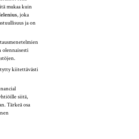
itä mukaa kuin
elenius
, joka
stuullisuus ja on
ittausmenetelmien
 olennaisesti
ästöjen.
ytty kiitettävästi
inancial
tiöille siitä,
an. Tärkeä osa
inen