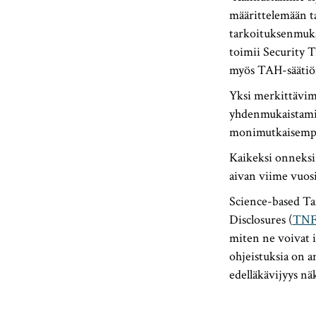
määrittelemään t
tarkoituksenmuka
toimii Security Tr
myös TAH-säätiön
Yksi merkittävim
yhdenmukaistamis
monimutkaisempaa
Kaikeksi onneksi 
aivan viime vuos
Science-based Tar
Disclosures (
TN
miten ne voivat 
ohjeistuksia on a
edelläkävijyys näky