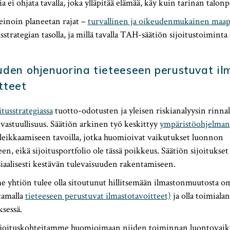
a ei ohjata tavalla, joka ylläpitää elämää, käy kuin tarinan talonpo
einoin planeetan rajat –
turvallinen ja oikeudenmukainen maap
strategian tasolla, ja millä tavalla TAH-säätiön sijoitustoiminta 
uden ohjenuorina tieteeseen perustuvat il
tteet
tusstrategiassa
tuotto-odotusten ja yleisen riskianalyysin rinnal
ä vastuullisuus. Säätiön arkinen työ keskittyy
ympäristöohjelman
leikkaamiseen tavoilla, jotka huomioivat vaikutukset luonnon
, eikä sijoitusportfolio ole tässä poikkeus. Säätiön sijoitukset
osiaalisesti kestävän tulevaisuuden rakentamiseen.
 yhtiön tulee olla sitoutunut hillitsemään ilmastonmuutosta omi
tamalla
tieteeseen perustuvat ilmastotavoitteet)
ja olla toimialan
ksessä.
joituskohteitamme huomioimaan niiden toiminnan luontovaiku