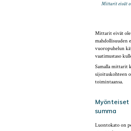
Mittarit eivät 
Mittarit eivät ole
mahdollisuuden e
vuoropuhelun käy
vaatimustaso kul
Samalla mittarit 
sijoituskohteen on
toimintaansa.
Myönteiset 
summa
Luontokato on per