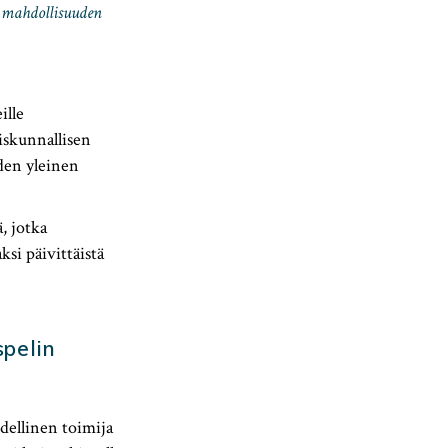
e mahdollisuuden
ille
iskunnallisen
den yleinen
.
, jotka
ksi päivittäistä
spelin
dellinen toimija