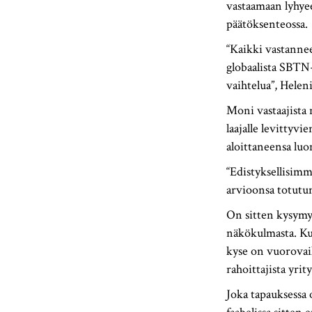
vastaamaan lyhyee
päätöksenteossa.
“Kaikki vastannee
globaalista SBTN-
vaihtelua”, Heleni
Moni vastaajista 
laajalle levittyv
aloittaneensa luo
“Edistyksellisimm
arvioonsa totutu
On sitten kysymys
näkökulmasta. Ku
kyse on vuorovaik
rahoittajista yrity
Joka tapauksessa 