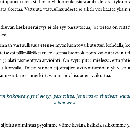
a riippumattomaksi. Ilman yhdenmukaisia standardeja yrityksen v
stä aloittaa. Vastuuta vastuullisuudesta ei sikäli voi kaataa yks
skuvan keskeneräisyys ei ole syy passivoitua, jos tietoa on riitt
eksi.
minnan vastuullisuus etenee myös luontovaikutusten kohdalla, k
eiseksi päämääräksi tulee asettaa luontokatoon vaikuttavien te
 ja alati täsmentyvä arviointi. On syytä pitää mielessä, että yht
lla korvalla. Toisin sanoen sijoittajien aktivoituminen yli vastu
äämisen tarjoaa merkittävän mahdollisuuden vaikuttaa.
 keskeneräisyys ei ole syy passivoitua, jos tietoa on riittävästi seur
ottamiseksi.
sijoitustoimintaa pyysimme viime kesänä kaikkia salkkumme yh