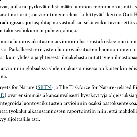
avat, joilla ne pyrkivät edistämään luonnon monimuotoisuutta s
iset mittarit ja arviointimenetelmät kehittyvät”, kertoo
Outi H
adingissa sijoitusjohtajana vastuullaan sekä vaikuttavuus että va
 talousvaliokunnan puheenjohtaja.
mistä luontovaikutusten arvioinnin haasteista koskee juuri m
ta. Paikallisesti erityisten luontovaikutusten huomioiminen on
 kuin yhdestä ja yhteisestä ilmakehästä mitattavien ilmastopä
arvioinnin globaalissa yhdenmukaistamisessa on kuitenkin edist
ina.
gets for Nature (
SBTN
) ja The Taskforce for Nature-related F
FD
) ovat ensimmäisiä kansainvälisesti hyväksyttyjä ohjeistuksia yh
integroida luontovaikutusten arvioinnin osaksi päätöksentekoa
ntaa työkalut aikaansaannosten raportointiin niin, että mahdoll
y sijoittajille asti.