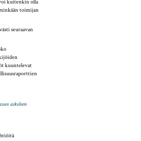
oi kuitenkin olla
in minkään toimijan
ävästi seuraavan
oko
kijöiden
iöt kuuntelevat
ullisuusraporttien
aavan askeleen
tiöitä