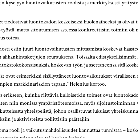
n kyselyyn luontovaikutusten roolista ja merkityksestä yrityste
t tiedostivat luontokadon keskeiseksi huolenaiheeksi ja olivat t
työstä, mutta sitoutumisen asteessa konkreettisiin toimiin oli 
us toteaa.
nosti esiin juuri luontovaikutusten mittaamista koskevat haastee
ien alihankintaketjujen seurauksena. Toisaalta edistyksellisimmät 
ntokatokokonaisuuksia koskevan työn ja asettaneensa sitä koskev
ät ovat esimerkiksi sisällyttäneet luontovaikutukset viralliseen 
mpien markkinariskien tapaan,” Helenius kertoo.
 erikseen, kuinka riittäviä kulloisetkin toimet ovat luontokad
ten niin monissa ympäristöteemoissa, myös sijoitustoiminnan v
utteisesta yhteispelistä, johon osallistuvat lukuisat yhteiskunn
ksiin ja aktivisteista poliittisiin päättäjiin.
oma rooli ja vaikutusmahdollisuudet kannattaa tunnistaa – kosk