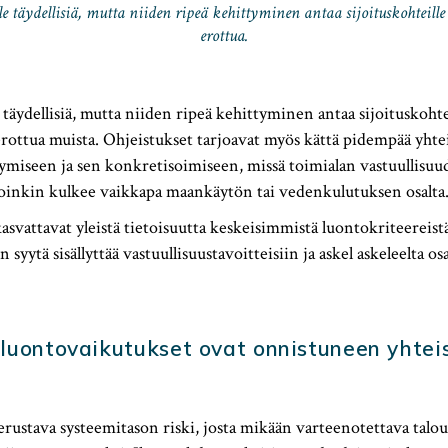
ole täydellisiä, mutta niiden ripeä kehittyminen antaa sijoituskohteill
erottua.
 täydellisiä, mutta niiden ripeä kehittyminen antaa sijoituskohte
rottua muista. Ohjeistukset tarjoavat myös kättä pidempää yhte
miseen ja sen konkretisoimiseen, missä toimialan vastuullisuu
loinkin kulkee vaikkapa maankäytön tai vedenkulutuksen osalta
kasvattavat yleistä tietoisuutta keskeisimmistä luontokriteereistä
 syytä sisällyttää vastuullisuustavoitteisiin ja askel askeleelta osa
luontovaikutukset ovat onnistuneen yhtei
ustava systeemitason riski, josta mikään varteenotettava talou