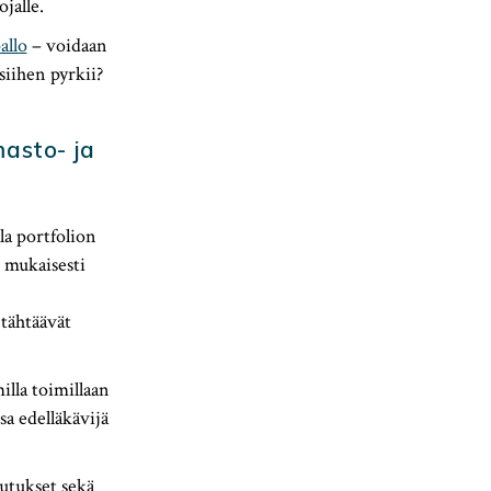
jalle.
allo
– voidaan
siihen pyrkii?
masto- ja
la portfolion
mukaisesti
 tähtäävät
lla toimillaan
sa edelläkävijä
tukset sekä