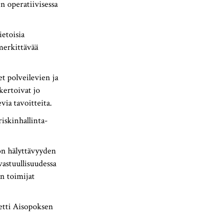
n operatiivisessa
ietoisia
merkittävää
t polveilevien ja
kertoivat jo
ia tavoitteita.
riskinhallinta-
on hälyttävyyden
astuullisuudessa
an toimijat
etti Aisopoksen