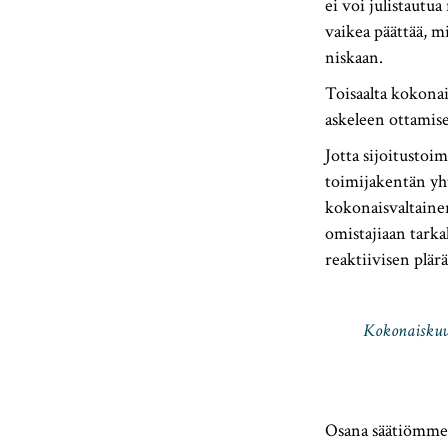
ei voi julistautu
vaikea päättää, mi
niskaan.
Toisaalta kokonai
askeleen ottamis
Jotta sijoitustoi
toimijakentän yht
kokonaisvaltainen
omistajiaan tarka
reaktiivisen plär
Kokonaiskuvan
Osana säätiömme 