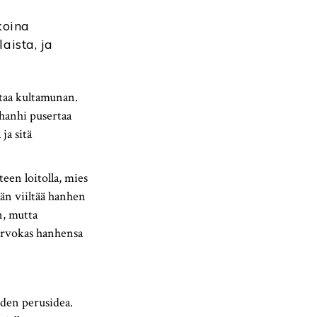
koina
aista, ja
taa kultamunan.
 hanhi pusertaa
ja sitä
een loitolla, mies
än viiltää hanhen
n, mutta
arvokas hanhensa
uden perusidea.