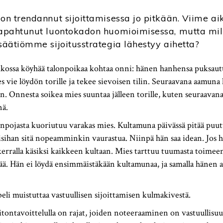
 on trendannut sijoittamisessa jo pitkään. Viime ai
tapahtunut luontokadon huomioimisessa, mutta mill
 säätiömme sijoitusstrategia lähestyy aihetta?
ikossa köyhää talonpoikaa kohtaa onni: hänen hanhensa puksaut
es vie löydön torille ja tekee sievoisen tilin. Seuraavana aamuna
 Onnesta soikea mies suuntaa jälleen torille, kuten seuraavana 
nä.
npojasta kuoriutuu varakas mies. Kultamuna päivässä pitää puutt
isihan sitä nopeamminkin vaurastua. Niinpä hän saa idean. Jos h
kerralla käsiksi kaikkeen kultaan. Mies tarttuu tuumasta toimee
ää. Hän ei löydä ensimmäistäkään kultamunaa, ja samalla hänen 
beli muistuttaa vastuullisen sijoittamisen kulmakivestä.
oitontavoittelulla on rajat, joiden noteeraaminen on vastuullisu