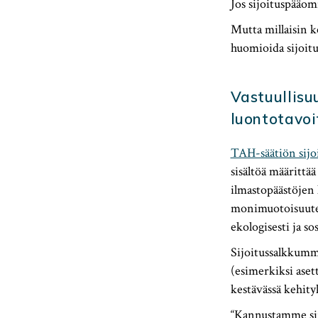
Jos sijoituspääomi
Mutta millaisin k
huomioida sijoitus
Vastuullisu
luontotavoi
TAH-säätiön sijoi
sisältöä määrittä
ilmastopäästöjen 
monimuotoisuuteen
ekologisesti ja s
Sijoitussalkkumme
(esimerkiksi aset
kestävässä kehity
“Kannustamme si