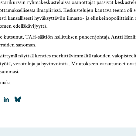
starikurssin ryhmäkeskusteluissa osanottajat pääsivät keskuste
uottamuksellisessa ilmapiirissä. Keskustelujen kantava teema oli s
sti kansallisesti hyväksyttäviin ilmasto- ja elinkeinopoliittisiin r
omen edelläkävijyyttä.
le kutsunut, TAH-säätiön hallituksen puheenjohtaja
Antti Herli
ieraiden sanoman.
 siirtymä näyttää kenties merkittävimmältä talouden valopisteelt
työtä, verotuloja ja hyvinvointia. Muutokseen varautuneet ova
n summasi.
amäki
LinkedIn