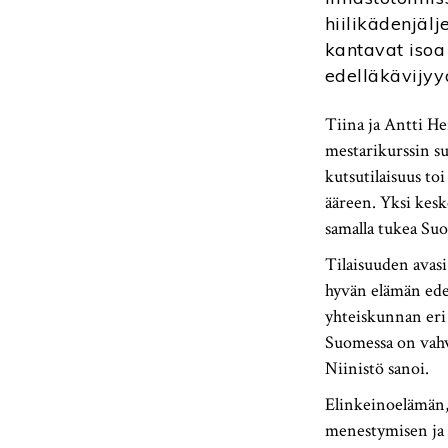
hiilikädenjäl
kantavat isoa
edelläkävijyy
Tiina ja Antti He
mestarikurssin su
kutsutilaisuus toi
ääreen. Yksi keske
samalla tukea Suo
Tilaisuuden avasi
hyvän elämän edel
yhteiskunnan eri 
Suomessa on vahva
Niinistö sanoi.
Elinkeinoelämän, 
menestymisen ja k