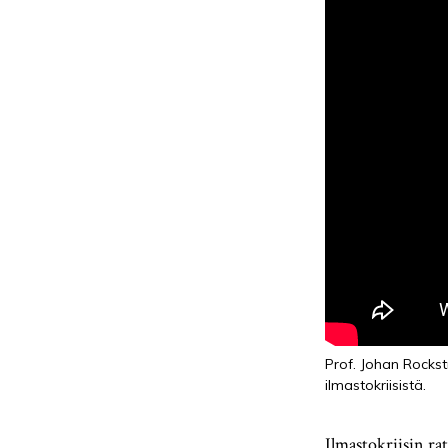
Prof. Johan Rocks
ilmastokriisistä.
Ilmastokriisin ra