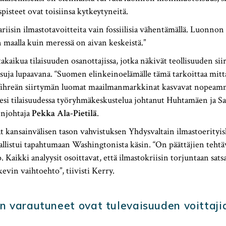
pisteet ovat toisiinsa kytkeytyneitä.
iisin ilmastotavoitteita vain fossiilisia vähentämällä. Luonnon 
maalla kuin meressä on aivan keskeistä.”
stakaikua tilaisuuden osanottajissa, jotka näkivät teollisuuden si
aisuja lupaavana. “Suomen elinkeinoelämälle tämä tarkoittaa mitt
Vihreän siirtymän luomat maailmanmarkkinat kasvavat nopeam
otesi tilaisuudessa työryhmäkeskustelua johtanut Huhtamäen ja 
enjohtaja
Pekka Ala-Pietilä
.
 kansainvälisen tason vahvistuksen Yhdysvaltain ilmastoerityisl
sallistui tapahtumaan Washingtonista käsin. “On päättäjien tehtä
. Kaikki analyysit osoittavat, että ilmastokriisin torjuntaan sa
rkevin vaihtoehto”, tiivisti Kerry.
 varautuneet ovat tulevaisuuden voittaji