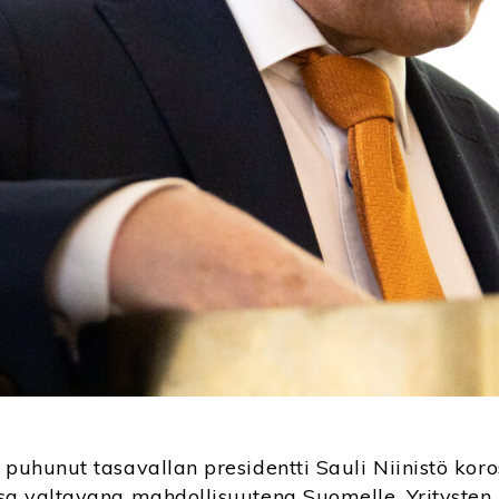
puhunut tasavallan presidentti Sauli Niinistö koros
sa valtavana mahdollisuutena Suomelle. Yritysten