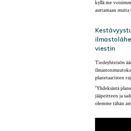
kyllä me voisimm
auttamaan muita t
Kestävyystu
ilmastolähe
viestin
Tiedeyhteisön ään
ilmastonmuutokse
planetaaristen ra
“Yhdeksästä plane
jääpeitteen ja sa
olemme tähän ast