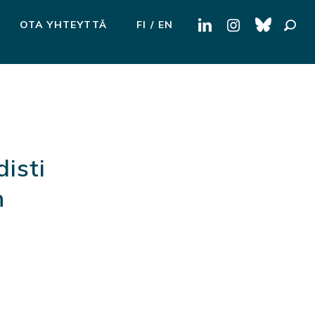
Haku:
OTA YHTEYTTÄ
FI
EN
disti
n