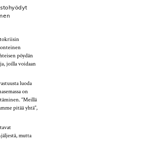
astohyödyt
omen
tokriisin
luonteinen
 yhteisen pöydän
ja, joilla voidaan
vastuusta luoda
inasemassa on
ytäminen. “Meillä
amme pitää yhtä”,
tavat
äljestä, mutta