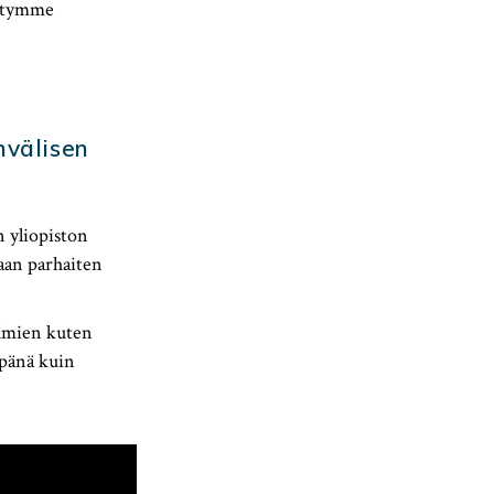
ystymme
nvälisen
n yliopiston
aan parhaiten
elmien kuten
mpänä kuin