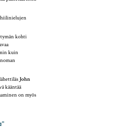
hiilinielujen
irtymän kohti
avaa
min kuin
Sanoman
ähettiläs
John
vä kääntää
tsaaminen on myös
a”