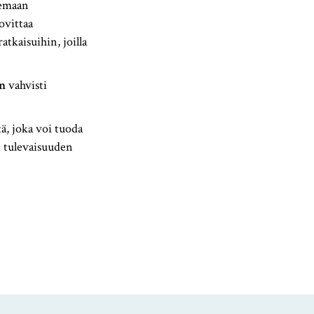
lemaan
ovittaa
atkaisuihin, joilla
n
vahvisti
ä, joka voi tuoda
t tulevaisuuden