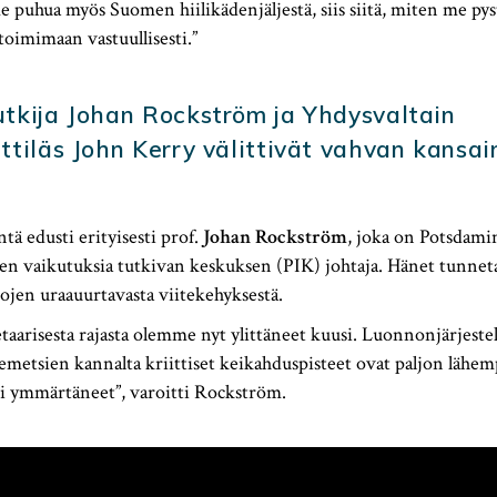
e puhua myös Suomen hiilikädenjäljestä, siis siitä, miten me p
oimimaan vastuullisesti.”
tkija Johan Rockström ja Yhdysvaltain
ttiläs John Kerry välittivät vahvan kansai
tä edusti erityisesti prof.
Johan Rockström
, joka on Potsdami
n vaikutuksia tutkivan keskuksen (PIK) johtaja. Hänet tunnet
jojen uraauurtavasta viitekehyksestä.
taarisesta rajasta olemme nyt ylittäneet kuusi. Luonnonjärjest
demetsien kannalta kriittiset keikahduspisteet ovat paljon lähe
i ymmärtäneet”, varoitti Rockström.