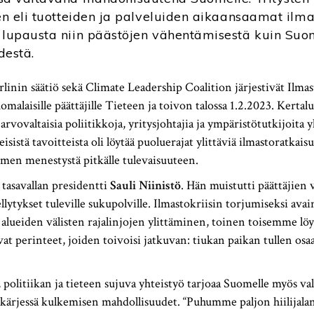
jen eli tuotteiden ja palveluiden aikaansaamat ilm
 lupausta niin päästöjen vähentämisestä kuin Su
destä.
rlinin säätiö sekä Climate Leadership Coalition järjestivät Ilmas
omalaisille päättäjille Tieteen ja toivon talossa 1.2.2023. Kerta
 arvovaltaisia poliitikkoja, yritysjohtajia ja ympäristötutkijoita
isistä tavoitteista oli löytää puoluerajat ylittäviä ilmastoratkaisu
men menestystä pitkälle tulevaisuuteen.
 tasavallan presidentti
Sauli Niinistö
. Hän muistutti päättäjien 
lytykset tuleville sukupolville. Ilmastokriisin torjumiseksi ava
alueiden välisten rajalinjojen ylittäminen, toinen toisemme lö
t perinteet, joiden toivoisi jatkuvan: tiukan paikan tullen osa
politiikan ja tieteen sujuva yhteistyö tarjoaa Suomelle myös val
ärjessä kulkemisen mahdollisuudet. “Puhumme paljon hiilijalanj