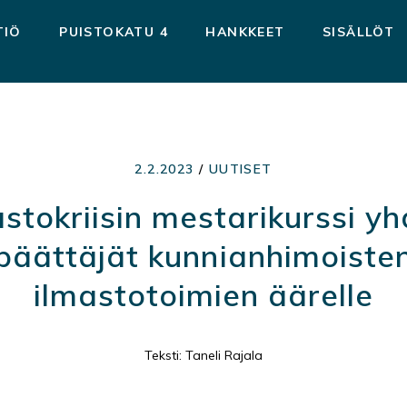
TIÖ
PUISTOKATU 4
HANKKEET
SISÄLLÖT
2.2.2023
/
UUTISET
stokriisin mestarikurssi yh
päättäjät kunnianhimoiste
ilmastotoimien äärelle
Teksti: Taneli Rajala