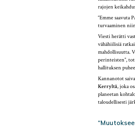
rajojen keikahdus
“Emme saavuta Par
turvaaminen niin 
Viesti herätti va
vähähiilisiä ratk
mahdollisuutta. 
perinteisten”, t
hallituksen puhe
Kannanotot saivat
Kerryltä
, joka o
planeetan kohtalo
taloudellisesti jä
“Muutokseen