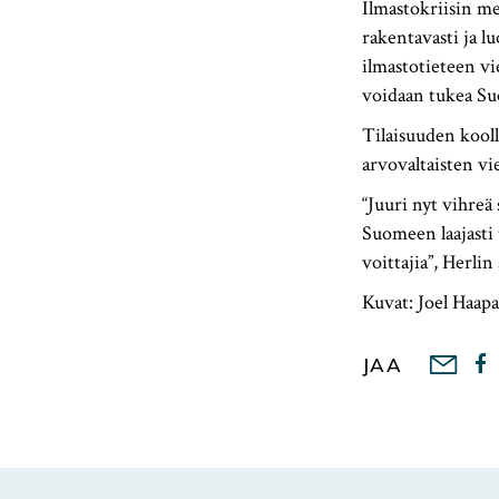
Ilmastokriisin me
rakentavasti ja l
ilmastotieteen vie
voidaan tukea Su
Tilaisuuden kool
arvovaltaisten v
“Juuri nyt vihreä
Suomeen laajasti 
voittajia”, Herli
Kuvat: Joel Haap
JAA