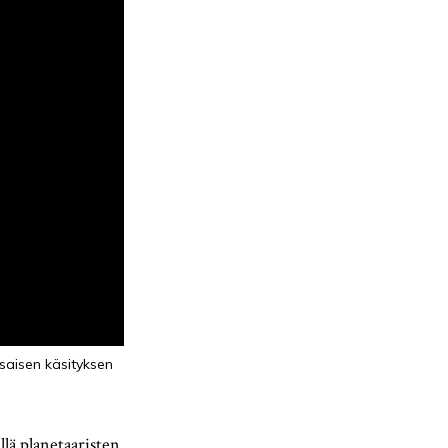
aisen käsityksen
lä planetaaristen