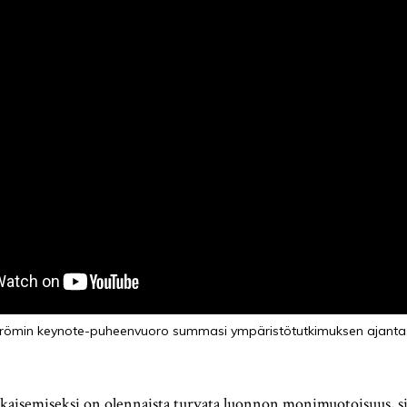
trömin keynote-puheenvuoro summasi ympäristötutkimuksen ajantas
tkaisemiseksi on olennaista turvata luonnon monimuotoisuus, sil