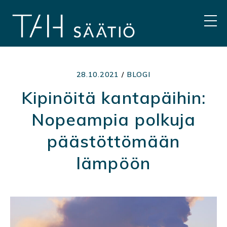
Hyppää
sisältöön
VAL
28.10.2021
/
BLOGI
Kipinöitä kantapäihin:
Nopeampia polkuja
päästöttömään
lämpöön