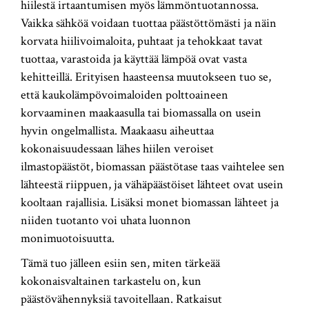
hiilestä irtaantumisen myös lämmöntuotannossa.
Vaikka sähköä voidaan tuottaa päästöttömästi ja näin
korvata hiilivoimaloita, puhtaat ja tehokkaat tavat
tuottaa, varastoida ja käyttää lämpöä ovat vasta
kehitteillä. Erityisen haasteensa muutokseen tuo se,
että kaukolämpövoimaloiden polttoaineen
korvaaminen maakaasulla tai biomassalla on usein
hyvin ongelmallista. Maakaasu aiheuttaa
kokonaisuudessaan lähes hiilen veroiset
ilmastopäästöt, biomassan päästötase taas vaihtelee sen
lähteestä riippuen, ja vähäpäästöiset lähteet ovat usein
kooltaan rajallisia. Lisäksi monet biomassan lähteet ja
niiden tuotanto voi uhata luonnon
monimuotoisuutta.
Tämä tuo jälleen esiin sen, miten tärkeää
kokonaisvaltainen tarkastelu on, kun
päästövähennyksiä tavoitellaan. Ratkaisut