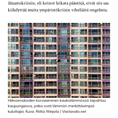
ilmastokriisiin, eli keinot leikata päästöjä, eivät siis saa
kiihdyttää muita ympäristökriisin viheliäitä ongelmia.
Hiilivoimaloiden korvaaminen kaukolämmössä tapahtuu
kaupungeissa, jotka ovat lämmön merkittävimpiä
kuluttajia. Kuva: Riitta Weijola / Vastavalo.net