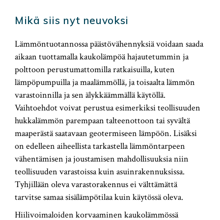
Mikä siis nyt neuvoksi
Lämmöntuotannossa päästövähennyksiä voidaan saada
aikaan tuottamalla kaukolämpöä hajautetummin ja
polttoon perustumattomilla ratkaisuilla, kuten
lämpöpumpuilla ja maalämmöllä, ja toisaalta lämmön
varastoinnilla ja sen älykkäämmällä käytöllä.
Vaihtoehdot voivat perustua esimerkiksi teollisuuden
hukkalämmön parempaan talteenottoon tai syvältä
maaperästä saatavaan geotermiseen lämpöön. Lisäksi
on edelleen aiheellista tarkastella lämmöntarpeen
vähentämisen ja joustamisen mahdollisuuksia niin
teollisuuden varastoissa kuin asuinrakennuksissa.
Tyhjillään oleva varastorakennus ei välttämättä
tarvitse samaa sisälämpötilaa kuin käytössä oleva.
Hiilivoimaloiden korvaaminen kaukolämmössä