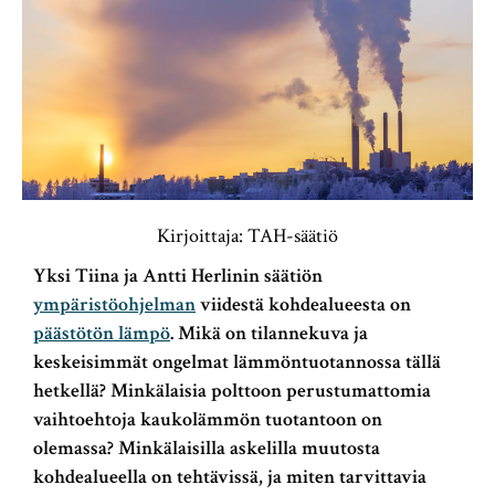
Kirjoittaja: TAH-säätiö
Yksi Tiina ja Antti Herlinin säätiön
ympäristöohjelman
viidestä kohdealueesta on
päästötön lämpö
. Mikä on tilannekuva ja
keskeisimmät ongelmat lämmöntuotannossa tällä
hetkellä? Minkälaisia polttoon perustumattomia
vaihtoehtoja kaukolämmön tuotantoon on
olemassa? Minkälaisilla askelilla muutosta
kohdealueella on tehtävissä, ja miten tarvittavia