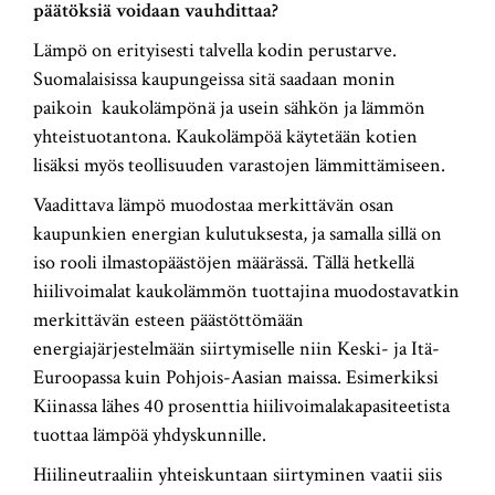
päätöksiä voidaan vauhdittaa?
Lämpö on erityisesti talvella kodin perustarve.
Suomalaisissa kaupungeissa sitä saadaan monin
paikoin kaukolämpönä ja usein sähkön ja lämmön
yhteistuotantona. Kaukolämpöä käytetään kotien
lisäksi myös teollisuuden varastojen lämmittämiseen.
Vaadittava lämpö muodostaa merkittävän osan
kaupunkien energian kulutuksesta, ja samalla sillä on
iso rooli ilmastopäästöjen määrässä. Tällä hetkellä
hiilivoimalat kaukolämmön tuottajina muodostavatkin
merkittävän esteen päästöttömään
energiajärjestelmään siirtymiselle niin Keski- ja Itä-
Euroopassa kuin Pohjois-Aasian maissa. Esimerkiksi
Kiinassa lähes 40 prosenttia hiilivoimalakapasiteetista
tuottaa lämpöä yhdyskunnille.
Hiilineutraaliin yhteiskuntaan siirtyminen vaatii siis