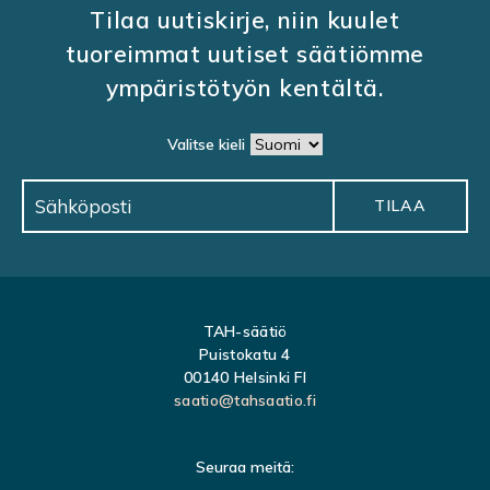
Tilaa uutiskirje, niin kuulet
tuoreimmat uutiset säätiömme
ympäristötyön kentältä.
Valitse kieli
TAH-säätiö
Puistokatu 4
00140 Helsinki FI
saatio@tahsaatio.fi
Seuraa meitä: