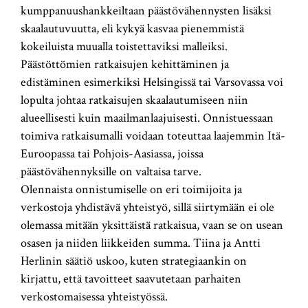
kumppanuushankkeiltaan päästövähennysten lisäksi
skaalautuvuutta, eli kykyä kasvaa pienemmistä
kokeiluista muualla toistettaviksi malleiksi.
Päästöttömien ratkaisujen kehittäminen ja
edistäminen esimerkiksi Helsingissä tai Varsovassa voi
lopulta johtaa ratkaisujen skaalautumiseen niin
alueellisesti kuin maailmanlaajuisesti. Onnistuessaan
toimiva ratkaisumalli voidaan toteuttaa laajemmin Itä-
Euroopassa tai Pohjois-Aasiassa, joissa
päästövähennyksille on valtaisa tarve.
Olennaista onnistumiselle on eri toimijoita ja
verkostoja yhdistävä yhteistyö, sillä siirtymään ei ole
olemassa mitään yksittäistä ratkaisua, vaan se on usean
osasen ja niiden liikkeiden summa. Tiina ja Antti
Herlinin säätiö uskoo, kuten strategiaankin on
kirjattu, että tavoitteet saavutetaan parhaiten
verkostomaisessa yhteistyössä.