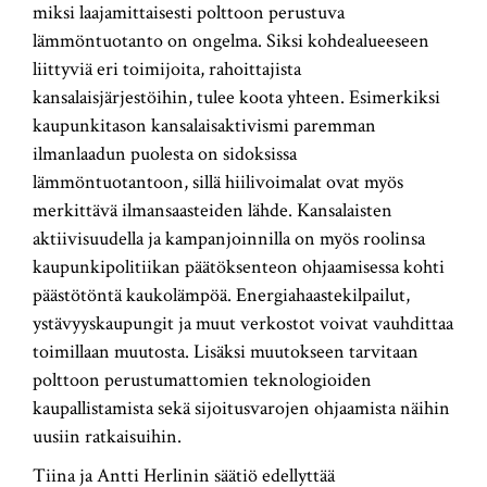
miksi laajamittaisesti polttoon perustuva
lämmöntuotanto on ongelma. Siksi kohdealueeseen
liittyviä eri toimijoita, rahoittajista
kansalaisjärjestöihin, tulee koota yhteen. Esimerkiksi
kaupunkitason kansalaisaktivismi paremman
ilmanlaadun puolesta on sidoksissa
lämmöntuotantoon, sillä hiilivoimalat ovat myös
merkittävä ilmansaasteiden lähde. Kansalaisten
aktiivisuudella ja kampanjoinnilla on myös roolinsa
kaupunkipolitiikan päätöksenteon ohjaamisessa kohti
päästötöntä kaukolämpöä. Energiahaastekilpailut,
ystävyyskaupungit ja muut verkostot voivat vauhdittaa
toimillaan muutosta. Lisäksi muutokseen tarvitaan
polttoon perustumattomien teknologioiden
kaupallistamista sekä sijoitusvarojen ohjaamista näihin
uusiin ratkaisuihin.
Tiina ja Antti Herlinin säätiö edellyttää