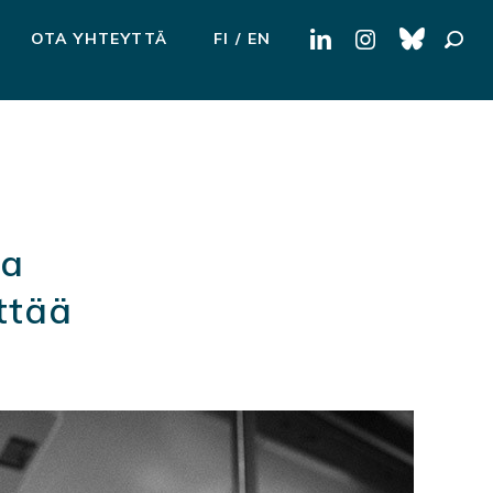
Haku:
OTA YHTEYTTÄ
FI
EN
ta
ittää