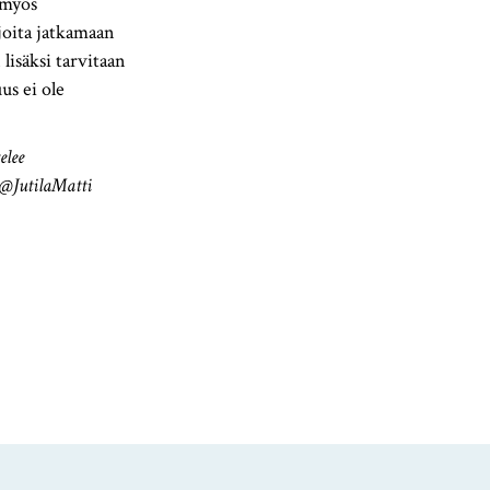
 myös
joita jatkamaan
isäksi tarvitaan
us ei ole
elee
 @JutilaMatti