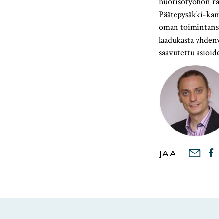
nuorisotyöhön rä
Päätepysäkki-kam
oman toimintansa
laadukasta yhdenv
saavutettu asioide
JAA