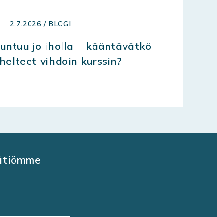
2.7.2026 / BLOGI
 tuntuu jo iholla – kääntävätkö
helteet vihdoin kurssin?
äätiömme