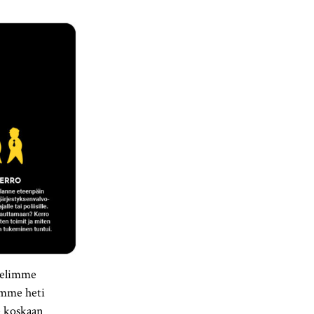
ttelimme
imme heti
e koskaan