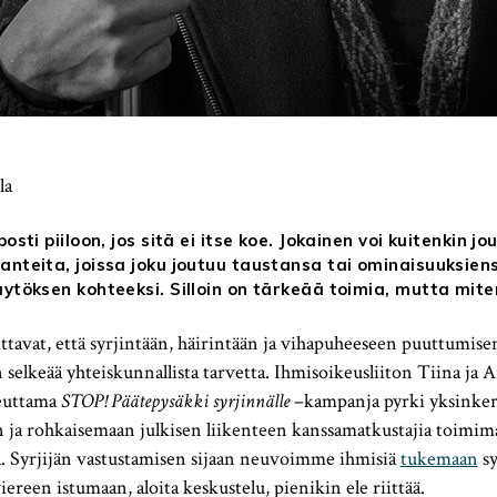
la
posti piiloon, jos sitä ei itse koe. Jokainen voi kuitenkin jo
anteita, joissa joku joutuu taustansa tai ominaisuuksien
äytöksen kohteeksi. Silloin on tärkeää toimia, mutta mite
ttavat, että syrjintään, häirintään ja vihapuheeseen puuttumis
 selkeää yhteiskunnallista tarvetta. Ihmisoikeusliiton Tiina ja A
teuttama
STOP! Päätepysäkki syrjinnälle
–kampanja pyrki yksinker
 ja rohkaisemaan julkisen liikenteen kanssamatkustajia toimima
sa. Syrjijän vastustamisen sijaan neuvoimme ihmisiä
tukemaan
sy
ereen istumaan, aloita keskustelu, pienikin ele riittää.