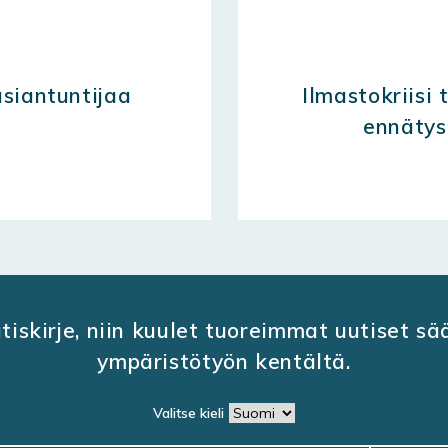
siantuntijaa
Ilmastokriisi
ennätys
utiskirje, niin kuulet tuoreimmat uutiset s
ympäristötyön kentältä.
Valitse kieli