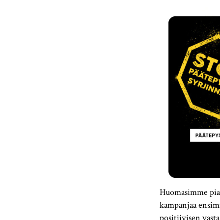
Huomasimme pian, 
kampanjaa ensimm
positiivisen vas