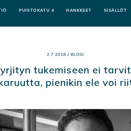
TIÖ
PUISTOKATU 4
HANKKEET
SISÄLLÖT
2.7.2018
/
BLOGI
yrjityn tukemiseen ei tarvi
aruutta, pienikin ele voi ri