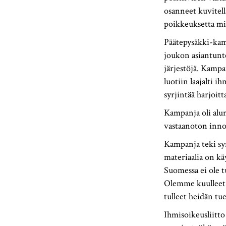
osanneet kuvitel
poikkeuksetta mi
Päätepysäkki-kamp
joukon asiantunte
järjestöjä. Kampa
luotiin laajalti
syrjintää harjoitt
Kampanja oli alun
vastaanoton innoi
Kampanja teki syr
materiaalia on k
Suomessa ei ole t
Olemme kuulleet s
tulleet heidän tu
Ihmisoikeusliitto