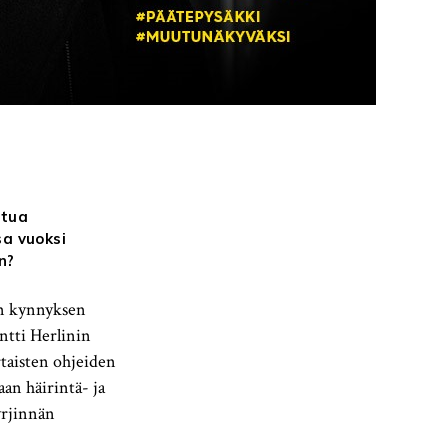
utua
sa vuoksi
n?
en kynnyksen
ntti Herlinin
taisten ohjeiden
an häirintä- ja
rjinnän