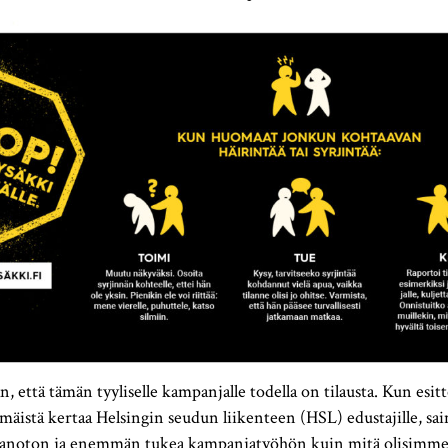
että tämän tyyliselle kampanjalle todella on tilausta. Kun esi
äistä kertaa Helsingin seudun liikenteen (HSL) edustajille, sa
taanoton ja enemmän tukea kampanjatyöhön kuin mitä olisimm