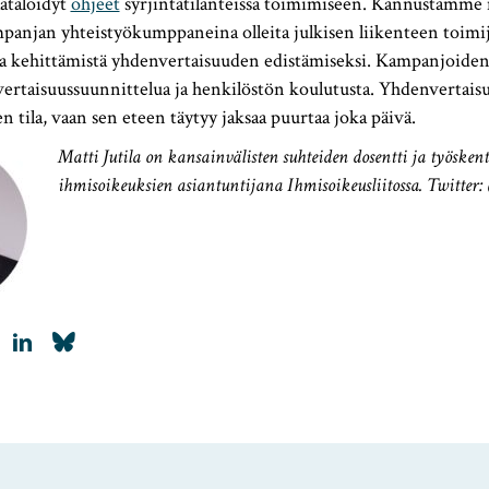
ätälöidyt
ohjeet
syrjintätilanteissa toimimiseen. Kannustamme
panjan yhteistyökumppaneina olleita julkisen liikenteen toimi
 kehittämistä yhdenvertaisuuden edistämiseksi. Kampanjoiden l
ertaisuussuunnittelua ja henkilöstön koulutusta. Yhdenvertaisu
n tila, vaan sen eteen täytyy jaksaa puurtaa joka päivä.
Matti Jutila on kansainvälisten suhteiden dosentti ja työskent
ihmisoikeuksien asiantuntijana Ihmisoikeusliitossa. Twitter:
LinkedIn