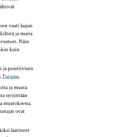
ähtivät
en vaati laajan
ilöitä ja muita
erusteet. Näin
nkin kuin
 ja positiivisen
a
Turussa
.
oita ja muuta
ta syrjintään
ta muutoksesta.
ustajat ovat
iksi laatineet