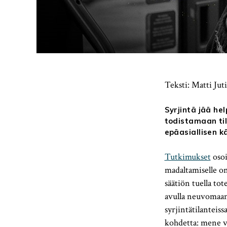
Teksti: Matti Juti
Syrjintä jää hel
todistamaan til
epäasiallisen k
Tutkimukset
osoi
madaltamiselle on
säätiön tuella to
avulla neuvomaan
syrjintätilanteis
kohdetta: mene vi