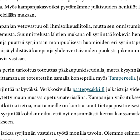
la. Myös kampanjakasvoiksi pyytämämme julkisuuden henkilöt l
elellään mukaan.
anjan vetovastuu oli Ihmisoikeusliitolla, mutta sen onnistumin
musta. Suunnittelusta lähtien mukana oli syrjintää kokevia henk
nja puuttui syrjintään monipuolisesti huomioiden eri syrjintäp
 ihmisiä yhdistävä kampanja yhdenvertaisuuden puolesta pikemmi
avia vastaan.
 perin tarkoitus toteuttaa pääkaupunkiseudulla, mutta kysynnän
ttamana se toteutettiin samalla konseptilla myös
Tampereella
j
jintää näkyväksi. Verkkosivuilla
paatepysakki.fi
julkaistuja vide
äytetty muun muassa opetusmateriaalina. Kampanjan vaikutukses
utkittua tietoa, mutta meille on kantautunut tietoja positiivises
yrjintää kohdanneilta, että nyt ensimmäistä kertaa kanssamatk
ekseen.
 jatkaa syrjinnän vastaista työtä monilla tavoin. Olemme esimerk