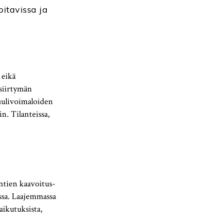
oitavissa ja
 eikä
 siirtymän
tuulivoimaloiden
n. Tilanteissa,
ntien kaavoitus-
issa. Laajemmassa
aikutuksista,