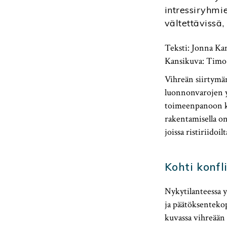
intressiryhmie
vältettävissä
Teksti: Jonna Ka
Kansikuva: Timo
Vihreän siirtymän
luonnonvarojen yl
toimeenpanoon kyt
rakentamisella on
joissa ristiriidoil
Kohti konfl
Nykytilanteessa 
ja päätöksentekop
kuvassa vihreään s