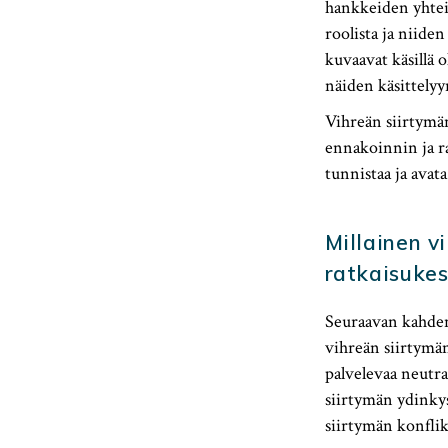
hankkeiden yhteis
roolista ja niide
kuvaavat käsillä o
näiden käsittelyy
Vihreän siirtymä
ennakoinnin ja ra
tunnistaa ja avata
Millainen v
ratkaisukes
Seuraavan kahde
vihreän siirtymän
palvelevaa neutr
siirtymän ydinkys
siirtymän konflik