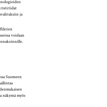
eknologioiden
ristiriidat
valituksiin ja
liktien
sseissa voidaan
 ennakoinnille.
nssa Suomeen
allintaa
eudenmukaisen
ora näkymä myös