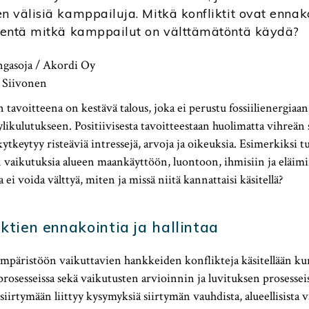
n välisiä kamppailuja. Mitkä konfliktit ovat ennak
, entä mitkä kamppailut on välttämätöntä käydä?
ngasoja / Akordi Oy
 Siivonen
 tavoitteena on kestävä talous, joka ei perustu fossiilienergiaan
ikulutukseen. Positiivisesta tavoitteestaan huolimatta vihreän
keytyy risteäviä intressejä, arvoja ja oikeuksia. Esimerkiksi 
 vaikutuksia alueen maankäyttöön, luontoon, ihmisiin ja eläimii
ta ei voida välttyä, miten ja missä niitä kannattaisi käsitellä?
iktien ennakointia ja hallintaa
ympäristöön vaikuttavien hankkeiden konflikteja käsitellään ku
rosesseissa sekä vaikutusten arvioinnin ja luvituksen prosesse
iirtymään liittyy kysymyksiä siirtymän vauhdista, alueellisista v