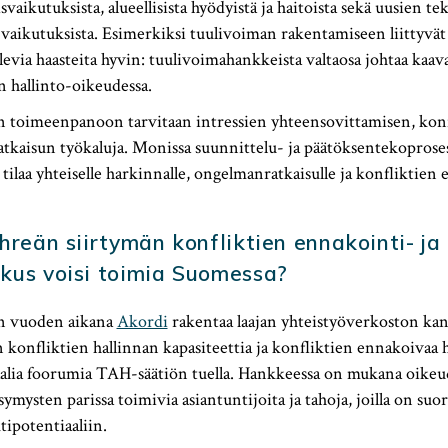
vaikutuksista, alueellisista hyödyistä ja haitoista sekä uusien t
n vaikutuksista. Esimerkiksi tuulivoiman rakentamiseen liittyvät 
levia haasteita hyvin: tuulivoimahankkeista valtaosa johtaa kaava
n hallinto-oikeudessa.
n toimeenpanoon tarvitaan intressien yhteensovittamisen, konf
tkaisun työkaluja. Monissa suunnittelu- ja päätöksentekoprose
 tilaa yhteiselle harkinnalle, ongelmanratkaisulle ja konfliktien
ihreän siirtymän konfliktien ennakointi- ja
kus voisi toimia Suomessa?
n vuoden aikana
Akordi
rakentaa laajan yhteistyöverkoston ka
 konfliktien hallinnan kapasiteettia ja konfliktien ennakoivaa h
aalia foorumia TAH-säätiön tuella. Hankkeessa on mukana oik
ymysten parissa toimivia asiantuntijoita ja tahoja, joilla on su
tipotentiaaliin.