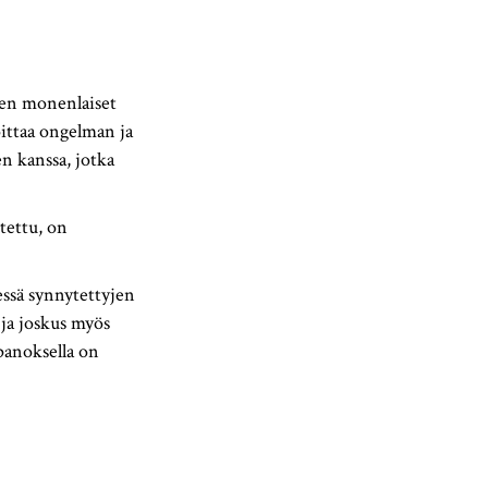
ien monenlaiset
oittaa ongelman ja
en kanssa, jotka
tettu, on
essä synnytettyjen
 ja joskus myös
panoksella on