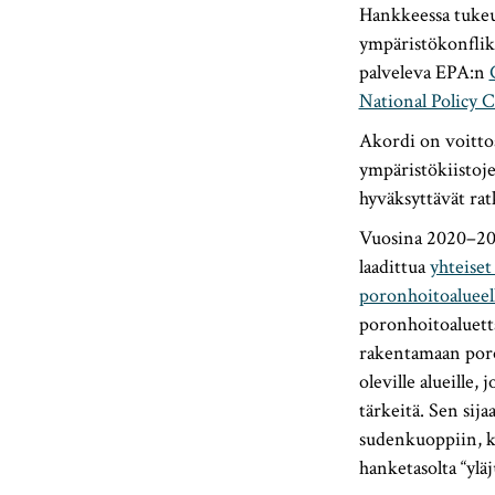
Hankkeessa tukeu
ympäristökonflikt
palveleva EPA:n
National Policy 
Akordi on voitto
ympäristökiistoje
hyväksyttävät rat
Vuosina 2020–202
laadittua
yhteiset
poronhoitoalueel
poronhoitoaluetta
rakentamaan poron
oleville alueill
tärkeitä. Sen sij
sudenkuoppiin, ko
hanketasolta “yläj