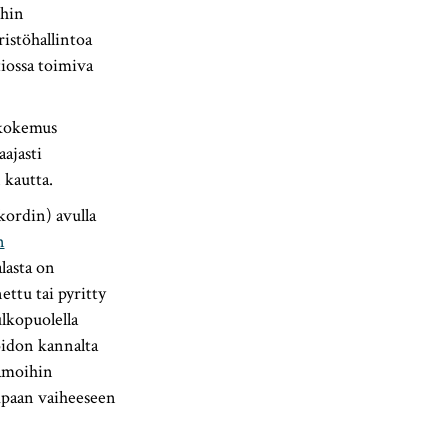
ihin
istöhallintoa
iossa toimiva
 kokemus
ajasti
 kautta.
kordin) avulla
n
lasta on
ttu tai pyritty
lkopuolella
oidon kannalta
samoihin
empaan vaiheeseen