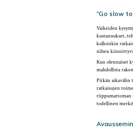
“Go slow to
Vaikeiden kysymy
kustannukset, teh
kulloinkin ratkais
siihen kiinnittyv
Kun olennaiset ky
mahdollista raken
Pitkän aikavälin 
ratkaisujen toime
riippumattoman ma
todellinen merkit
Avaussemin