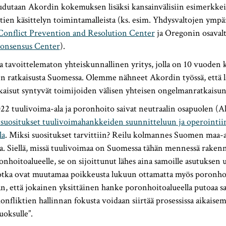
dutaan Akordin kokemuksen lisäksi kansainvälisiin esimerkke
ien käsittelyn toimintamalleista (ks. esim. Yhdysvaltojen ympär
Conflict Prevention and Resolution Center
ja Oregonin osavalt
Consensus Center
).
a tavoittelematon yhteiskunnallinen yritys, jolla on 10 vuoden
n ratkaisusta Suomessa. Olemme nähneet Akordin työssä, että la
kaisut syntyvät toimijoiden välisen yhteisen ongelmanratkaisun
2 tuulivoima-ala ja poronhoito saivat neutraalin osapuolen (A
 suositukset tuulivoimahankkeiden suunnitteluun ja operointii
la
. Miksi suositukset tarvittiin? Reilu kolmannes Suomen maa-a
. Siellä, missä tuulivoimaa on Suomessa tähän mennessä rakenne
hoitoalueelle, se on sijoittunut lähes aina samoille asutuksen u
e, jotka ovat muutamaa poikkeusta lukuun ottamatta myös poronh
aan, että jokainen yksittäinen hanke poronhoitoalueella putoaa 
nfliktien hallinnan fokusta voidaan siirtää prosessissa aikais
uoksulle”.