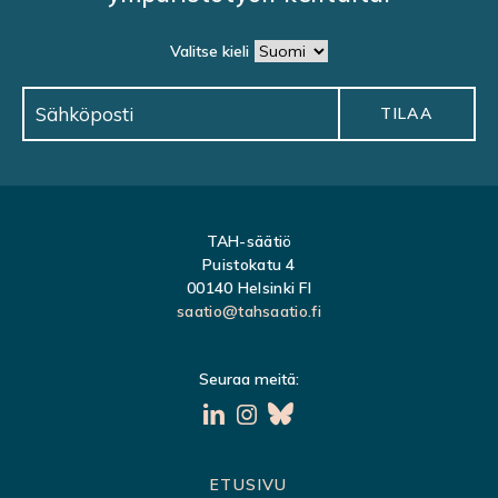
Valitse kieli
TAH-säätiö
Puistokatu 4
00140 Helsinki FI
saatio@tahsaatio.fi
Seuraa meitä:
S
ETUSIVU