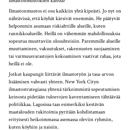
ilmastonmuutoksen kanssa?
Ilmastonmuutos ei osu kaikkiin yhtä kipeästi. Jo nyt on
nähtävissä, että köyhät kärsivät enemmän. He päätyvät
helpommin asumaan riskialttiille alueille, kuten
rannikkoalueille. Heillä on vähemmän mahdollisuuksia
sopeutua muuttuviin olosuhteisiin. Paremmille alueille
muuttaminen, vakuutukset, rakennusten suojaaminen
tai varmuusvarastojen kokoaminen vaativat rahaa, jota
heillä ei ole.
Jotkut kaupungit liittävät ilmastotyön ja tasa-arvon
lisäämisen vahvasti yhteen. New York Cityn
ilmastostrategiassa yhtenä tärkeimmistä sopeutumisen
keinosta pidetään tuloerojen kaventamiseen tähtäävää
politiikkaa. Lagosissa taas esimerkiksi kestävän
maatalouden tukitoimia pyritään kohdistamaan
erityisesti heikoimmassa asemassa oleviin ryhmiin,
kuten köyhiin ja naisiin.