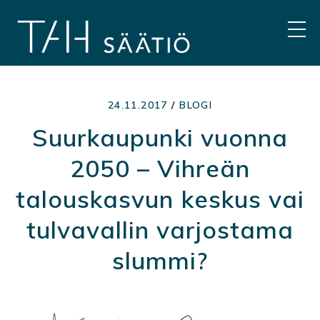
Hyppää
sisältöön
VAL
24.11.2017
/
BLOGI
Suurkaupunki vuonna
2050 – Vihreän
talouskasvun keskus vai
tulvavallin varjostama
slummi?