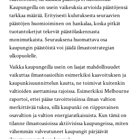
Kaupungeilla on usein vaikeuksia arvioida päästöjensä
tarkkaa määrää. Erityisesti kulutuksesta seuraavien
päästöjen huomioiminen on hankalaa, koska pitkät
tuotantoketjut tekevät päästölaskennasta
monimutkaista. Seurauksena huomattava osa
kaupungin päästöistä voi jäädä ilmastostrategian
ulkopuolelle.
Vaikka kaupungeilla usein on laajat mahdollisuudet
vaikuttaa ilmastoasioihin esimerkiksi kaavoituksen ja
kaupunkisuunnittelun kautta, ne toimivat kuitenkin
valtioiden asettamissa rajoissa. Esimerkiksi Melbourne
raportoi, ettei pääse tavoitteisiinsa ilman valtion
merkittävää tukea, sillä kaupunki on riippuvainen
osavaltion ja valtion energiaratkaisuista. Kun tämä on
tilanne ilmastoasioissa aktiivisissa kaupungeissa, miten
vähemmän valveutuneet kaupungit pärjäävät