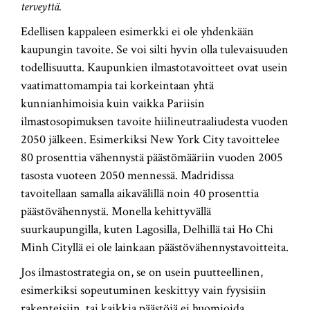
terveyttä.
Edellisen kappaleen esimerkki ei ole yhdenkään
kaupungin tavoite. Se voi silti hyvin olla tulevaisuuden
todellisuutta. Kaupunkien ilmastotavoitteet ovat usein
vaatimattomampia tai korkeintaan yhtä
kunnianhimoisia kuin vaikka Pariisin
ilmastosopimuksen tavoite hiilineutraaliudesta vuoden
2050 jälkeen. Esimerkiksi New York City tavoittelee
80 prosenttia vähennystä päästömääriin vuoden 2005
tasosta vuoteen 2050 mennessä. Madridissa
tavoitellaan samalla aikavälillä noin 40 prosenttia
päästövähennystä. Monella kehittyvällä
suurkaupungilla, kuten Lagosilla, Delhillä tai Ho Chi
Minh Cityllä ei ole lainkaan päästövähennystavoitteita.
Jos ilmastostrategia on, se on usein puutteellinen,
esimerkiksi sopeutuminen keskittyy vain fyysisiin
rakenteisiin, tai kaikkia päästöjä ei huomioida.