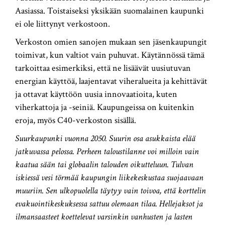
Aasiassa. Toistaiseksi yksikään suomalainen kaupunki
ei ole liittynyt verkostoon.
Verkoston omien sanojen mukaan sen jäsenkaupungit
toimivat, kun valtiot vain puhuvat. Käytännössä tämä
tarkoittaa esimerkiksi, että ne lisäävät uusiutuvan
energian käyttöä, laajentavat viheralueita ja kehittävät
ja ottavat käyttöön uusia innovaatioita, kuten
viherkattoja ja -seiniä. Kaupungeissa on kuitenkin
eroja, myös C40-verkoston sisällä.
Suurkaupunki vuonna 2050. Suurin osa asukkaista elää
jatkuvassa pelossa. Perheen taloustilanne voi milloin vain
kaatua sään tai globaalin talouden oikutteluun. Tulvan
iskiessä vesi törmää kaupungin liikekeskustaa suojaavaan
muuriin. Sen ulkopuolella täytyy vain toivoa, että korttelin
evakuointikeskuksessa sattuu olemaan tilaa. Hellejaksot ja
ilmansaasteet koettelevat varsinkin vanhusten ja lasten