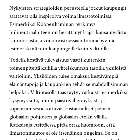
Nykyisten strategioiden perusteella jotkut kaupungit
saattavat olla inspiroiva voima ilmastotoimissa.
Esimerkiksi Kööpenhaminan pyrkimys
hiilineutraaliuteen on herättänyt laajaa kansainvälistä
kiinnostusta ja voi onnistuessaan toimia hyvinä
esimerkkinä niin kaupungeille kuin valtioille.
Todella kestävä tulevaisuus vaatii kuitenkin
toimenpiteitä kaikilla yhteiskunnan tasoilla yksilöistä
valtioihin. Yksilöiden tulee omaksua kestävämpiä
elämäntapoja ja kaupunkien tehdä se mahdollisimman
helpoksi. Valtiotasolla taas täytyy ratkaista esimerkiksi
kysymys siitä, miten päästövähennyksistä ja
sopeutumisesta koituvat kustannukset jaetaan
globaalin pohjoisen ja globaalin etelän välillä.
Ratkaisuja etsittäessä pitää ottaa huomioon, että
ilmastonmuutos ei ole itsenäinen ongelma. Se on