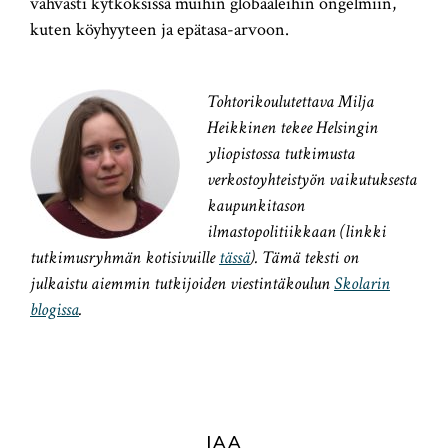
vahvasti kytköksissä muihin globaaleihin ongelmiin,
kuten köyhyyteen ja epätasa-arvoon.
Tohtorikoulutettava Milja
Heikkinen tekee Helsingin
yliopistossa tutkimusta
verkostoyhteistyön vaikutuksesta
kaupunkitason
ilmastopolitiikkaan (linkki
tutkimusryhmän kotisivuille
tässä
). Tämä teksti on
julkaistu aiemmin tutkijoiden viestintäkoulun
Skolarin
blogissa
.
JAA