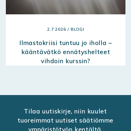
2.7.2026 / BLOGI
Ilmastokriisi tuntuu jo iholla –
kääntävätkö ennätyshelteet
vihdoin kurssin?
Tilaa uutiskirje, niin kuulet
tuoreimmat uutiset säätiömme
ympäristötyön kentältä.