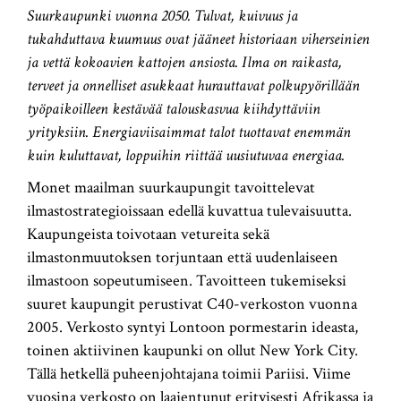
Suurkaupunki vuonna 2050. Tulvat, kuivuus ja
tukahduttava kuumuus ovat jääneet historiaan viherseinien
ja vettä kokoavien kattojen ansiosta. Ilma on raikasta,
terveet ja onnelliset asukkaat hurauttavat polkupyörillään
työpaikoilleen kestävää talouskasvua kiihdyttäviin
yrityksiin. Energiaviisaimmat talot tuottavat enemmän
kuin kuluttavat, loppuihin riittää uusiutuvaa energiaa.
Monet maailman suurkaupungit tavoittelevat
ilmastostrategioissaan edellä kuvattua tulevaisuutta.
Kaupungeista toivotaan vetureita sekä
ilmastonmuutoksen torjuntaan että uudenlaiseen
ilmastoon sopeutumiseen. Tavoitteen tukemiseksi
suuret kaupungit perustivat C40-verkoston vuonna
2005. Verkosto syntyi Lontoon pormestarin ideasta,
toinen aktiivinen kaupunki on ollut New York City.
Tällä hetkellä puheenjohtajana toimii Pariisi. Viime
vuosina verkosto on laajentunut erityisesti Afrikassa ja