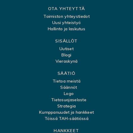
i
OTA YHTEYTTÄ
v
Toimiston yhteystiedot
Uusi yhteistyö
u
Hallinto ja laskutus
k
SISÄLLÖT
a
Uutiset
r
Blogi
t
Vieraskynä
t
SÄÄTIÖ
a
Tietoa meistä
Säännöt
Logo
Tietosuojaseloste
Strategia
Kumppanuudet ja hankkeet
Töissä TAH-säätiössä
HANKKEET