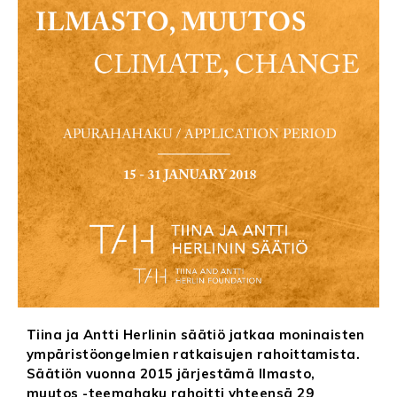
Tiina ja Antti Herlinin säätiö jatkaa moninaisten
ympäristöongelmien ratkaisujen rahoittamista.
Säätiön vuonna 2015 järjestämä Ilmasto,
muutos -teemahaku rahoitti yhteensä 29