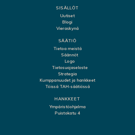
k
SISÄLLÖT
a
Uutiset
r
Blogi
t
Vieraskynä
t
SÄÄTIÖ
a
Tietoa meistä
Säännöt
Logo
Tietosuojaseloste
Strategia
Kumppanuudet ja hankkeet
Töissä TAH-säätiössä
HANKKEET
Ympäristöohjelma
Puistokatu 4