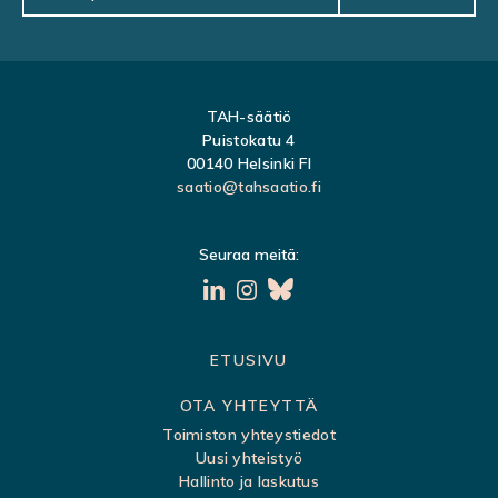
TAH-säätiö
Puistokatu 4
00140 Helsinki FI
saatio@tahsaatio.fi
Seuraa meitä:
S
ETUSIVU
i
OTA YHTEYTTÄ
v
Toimiston yhteystiedot
Uusi yhteistyö
u
Hallinto ja laskutus