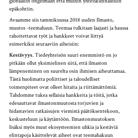
globaaliin ongelmaan että muihin yhteiskunnallisiin
epäkohtiin.
Avaamme siis tammikuussa 2018 uuden Ilmasto,
muutos -teemahaun. Teemaa tulkitaan laajasti ja haussa
rahoitettavat työt ja hankkeet voivat liittyä
esimerkiksi seuraaviin aiheisiin:
Kestävyys
. Tiedeyhteisön suuri enemmistö on jo
pitkään ollut yksimielinen siitä, että ilmaston
lämpeneminen on suurelta osin ihmisen aiheuttamaa.
Tästä huolimatta poliittiset ja taloudelliset
toimenpiteet ovat olleet hitaita ja riittämättömiä.
Tahdomme tukea sellaisia hankkeita ja töitä, jotka
edesauttavat ilmastonmuutosta torjuvien ja
hidastavien ratkaisujen viemistä päätöksentekoon,
keskusteluun ja käytäntöön. Ilmastonmuutoksen
lisäksi myös muut ekosysteemien uhkia ja kestäviä
elintapoja käsittelevät aiheet ovat teemahakuun