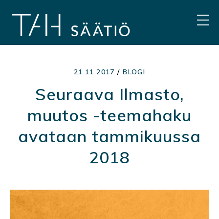
Hyppää
sisältöön
VAL
21.11.2017
/
BLOGI
Seuraava Ilmasto,
muutos -teemahaku
avataan tammikuussa
2018