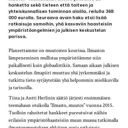
hanketta sekä tieteen että taiteen ja
yhteiskunnallisen toiminnan aloilla, reilulla 368
000 eurolla. Seuraava avoin haku etsii lisää
ratkaisuja samoihin, yhä kasvaviin haasteisiin
ympäristöongelmien ja julkisen keskustelun
parissa.
Planeettamme on muutosten kourissa. Ilmaston
lämpeneminen mullistaa ympäristöämme niin
paikallisesti kuin globaalistikin. Samaan aikaan julkisen
keskustelun ilmapiiri muuttuu yhä jyrkemmäksi ja
tutkittu tieto syrjäytetään yhä helpommin mielikuvilla
ja tarinoilla.
Tiina ja Antti Herlinin säätiö järjesti ensimmäisen
teemahaun otsikolla ”Ilmasto, muutos” vuonna 2015.
Tuolloin rahoitetut hankkeet pureutuivat näihin
erilaisiin ympäristöhaasteisiin muun muassa tutkimalla
ilmastonmuutoksen ehkäisyn uusia ratkaisuja,