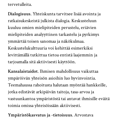
tervetulleita.
Dialogisuus
. Yhteiskunta tarvitsee lisää avointa ja
ratkaisukeskeistä julkista dialogia. Keskusteluun
kuuluu omien mielipiteiden perustelu, eriävien
mielipiteiden analyyttinen tarkastelu ja pyrkimys
ymmärtää toisen sanomaa ja näkökulmaa.
Keskustelukulttuuria voi kehittää esimerkiksi
levittämällä tutkittua tietoa entistä laajemmin ja
tarjoamalla sitä aktiivisesti käyttöön.
Kansalaistaidot
. Ihmisen mahdollisuus vaikuttaa
ympäröivän yhteisön asioihin luo hyvinvointia.
Teemahaussa rahoitusta halutaan myöntää hankkeille,
jotka edistävät arkipäivän taitoja, tasa-arvoa ja
vastuunkantoa ympäristöstä tai antavat ihmisille eväitä
toimia omissa yhteisöissään aktiivisesti.
Ympäristökasvatus ja -tietoisuus
. Arvostava