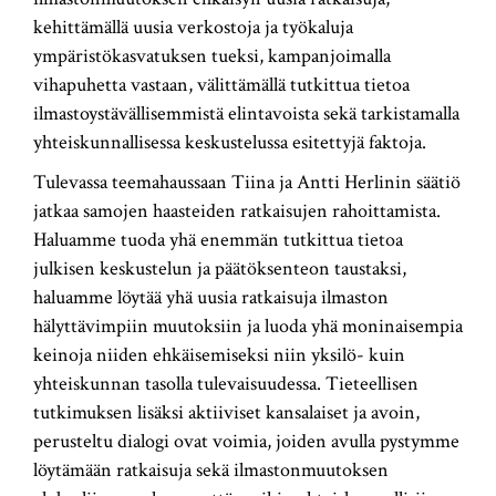
kehittämällä uusia verkostoja ja työkaluja
ympäristökasvatuksen tueksi, kampanjoimalla
vihapuhetta vastaan, välittämällä tutkittua tietoa
ilmastoystävällisemmistä elintavoista sekä tarkistamalla
yhteiskunnallisessa keskustelussa esitettyjä faktoja.
Tulevassa teemahaussaan Tiina ja Antti Herlinin säätiö
jatkaa samojen haasteiden ratkaisujen rahoittamista.
Haluamme tuoda yhä enemmän tutkittua tietoa
julkisen keskustelun ja päätöksenteon taustaksi,
haluamme löytää yhä uusia ratkaisuja ilmaston
hälyttävimpiin muutoksiin ja luoda yhä moninaisempia
keinoja niiden ehkäisemiseksi niin yksilö- kuin
yhteiskunnan tasolla tulevaisuudessa. Tieteellisen
tutkimuksen lisäksi aktiiviset kansalaiset ja avoin,
perusteltu dialogi ovat voimia, joiden avulla pystymme
löytämään ratkaisuja sekä ilmastonmuutoksen